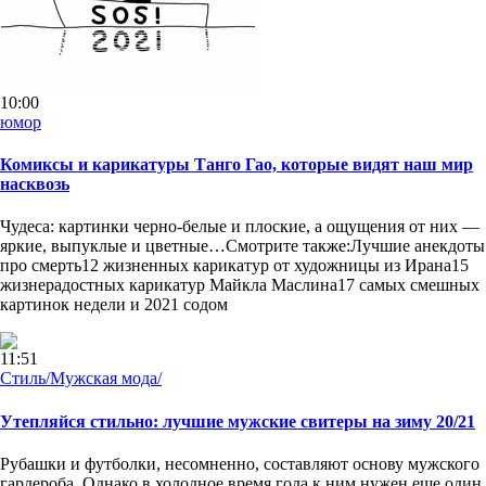
10:00
юмор
Комиксы и карикатуры Танго Гао, которые видят наш мир
насквозь
Чудеса: картинки черно-белые и плоские, а ощущения от них —
яркие, выпуклые и цветные…Смотрите также:Лучшие анекдоты
про смерть12 жизненных карикатур от художницы из Ирана15
жизнерадостных карикатур Майкла Маслина17 самых смешных
картинок недели и 2021 содом
11:51
Стиль/Мужская мода/
Утепляйся стильно: лучшие мужские свитеры на зиму 20/21
Рубашки и футболки, несомненно, составляют основу мужского
гардероба. Однако в холодное время года к ним нужен еще один