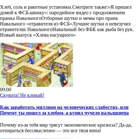
Хлеб, соль и ракетные установки.Смотрите также:«Я пришел
домой к ФСБ-шнику»: пародийное видео с продолжением
пранка НавальногоОтборные шутки и мемы про пранк
Навального «отравителя из ФСБ»Лучшие шутки о невезучих
отравителях НавальногоНавальный без ФБК как рыба без рук.
Новый выпуск «Хлева насущного»
09:00
Скукота! Не кликай!
Как заработать миллион на человеческих слабостях, или
Почему ты пошел за хлебом, а купил чучело вальдшнепа
Почему из-за тебя мир трясут экономические кризисы? Да-да,
отпираться бессмысленно — это все твоя вина!