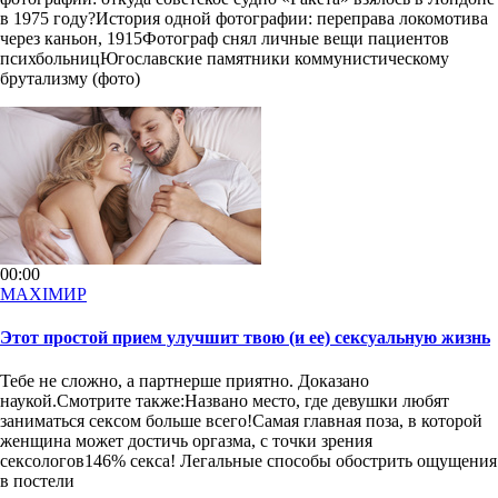
в 1975 году?История одной фотографии: переправа локомотива
через каньон, 1915Фотограф снял личные вещи пациентов
психбольницЮгославские памятники коммунистическому
брутализму (фото)
00:00
MAXIMИР
Этот простой прием улучшит твою (и ее) сексуальную жизнь
Тебе не сложно, а партнерше приятно. Доказано
наукой.Смотрите также:Названо место, где девушки любят
заниматься сексом больше всего!Самая главная поза, в которой
женщина может достичь оргазма, с точки зрения
сексологов146% секса! Легальные способы обострить ощущения
в постели