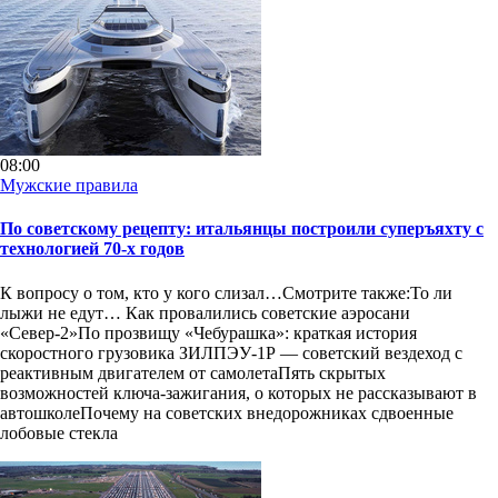
08:00
Мужские правила
По советскому рецепту: итальянцы построили суперъяхту с
технологией 70-х годов
К вопросу о том, кто у кого слизал…Смотрите также:То ли
лыжи не едут… Как провалились советские аэросани
«Север-2»По прозвищу «Чебурашка»: краткая история
скоростного грузовика ЗИЛПЭУ-1Р — советский вездеход с
реактивным двигателем от самолетаПять скрытых
возможностей ключа-зажигания, о которых не рассказывают в
автошколеПочему на советских внедорожниках сдвоенные
лобовые стекла