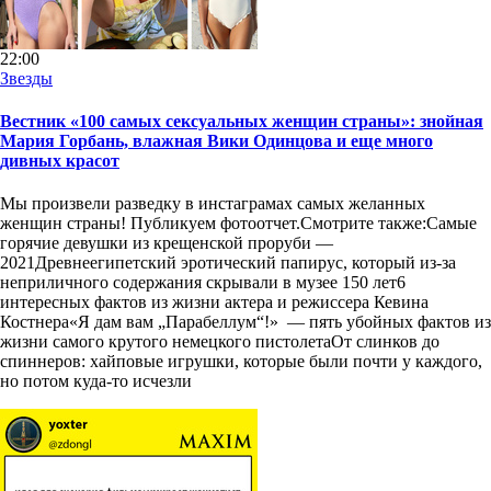
22:00
Звезды
Вестник «100 самых сексуальных женщин страны»: знойная
Мария Горбань, влажная Вики Одинцова и еще много
дивных красот
Мы произвели разведку в инстаграмах самых желанных
женщин страны! Публикуем фотоотчет.Смотрите также:Самые
горячие девушки из крещенской проруби —
2021Древнеегипетский эротический папирус, который из-за
неприличного содержания скрывали в музее 150 лет6
интересных фактов из жизни актера и режиссера Кевина
Костнера«Я дам вам „Парабеллум“!» — пять убойных фактов из
жизни самого крутого немецкого пистолетаОт слинков до
спиннеров: хайповые игрушки, которые были почти у каждого,
но потом куда-то исчезли