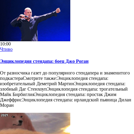
10:00
Чтиво
Энциклопедия стендапа: боец Джо Роган
От разносчика газет до популярного стендапера и знаменитого
подкастераСмотрите также:Энциклопедия стендапа:
изобретательный Деметрий МартинЭнциклопедия стендапа:
злобный Даг СтенхоупЭнциклопедия стендапа: трогательный
Майк БирбиглияЭнциклопедия стендапа: простак Джим
ДжеффрисЭнциклопедия стендапа: ирландский пьяница Дилан
Моран