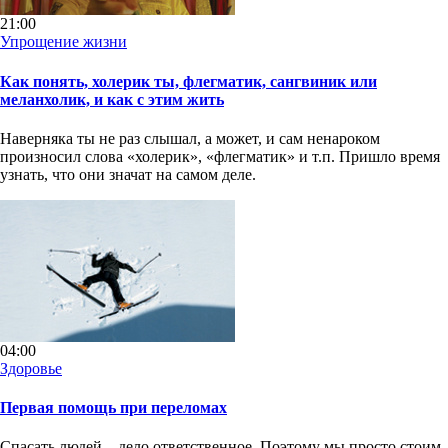
21:00
Упрощение жизни
Как понять, холерик ты, флегматик, сангвиник или
меланхолик, и как с этим жить
Наверняка ты не раз слышал, а может, и сам ненароком
произносил слова «холерик», «флегматик» и т.п. Пришло время
узнать, что они значат на самом деле.
04:00
Здоровье
Первая помощь при переломах
Спасать людей – дело ответственное. Поэтому мы просто стоим