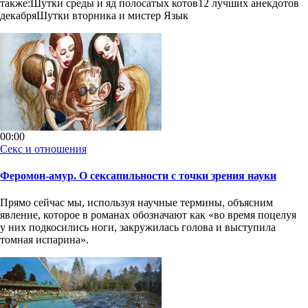
также:Шутки среды и яд полосатых котов12 лучших анекдотов
декабряШутки вторника и мистер Язык
00:00
Секс и отношения
Феромон-амур. О сексапильности с точки зрения науки
Прямо сейчас мы, используя научные термины, объясним
явление, которое в романах обозначают как «во время поцелуя
у них подкосились ноги, закружилась голова и выступила
томная испарина».