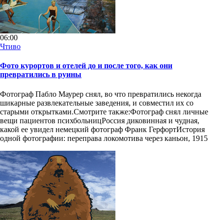
06:00
Чтиво
Фото курортов и отелей до и после того, как они
превратились в руины
Фотограф Пабло Маурер снял, во что превратились некогда
шикарные развлекательные заведения, и совместил их со
старыми открытками.Смотрите также:Фотограф снял личные
вещи пациентов психбольницРоссия диковинная и чудная,
какой ее увидел немецкий фотограф Франк ГерфортИстория
одной фотографии: переправа локомотива через каньон, 1915