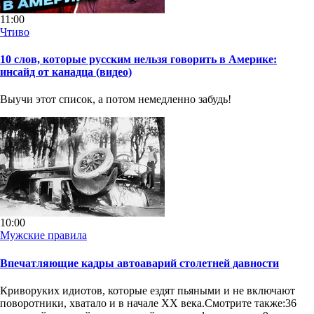
11:00
Чтиво
10 слов, которые русским нельзя говорить в Америке:
инсайд от канадца (видео)
Выучи этот список, а потом немедленно забудь!
10:00
Мужские правила
Впечатляющие кадры автоаварий столетней давности
Криворуких идиотов, которые ездят пьяными и не включают
поворотники, хватало и в начале XX века.Смотрите также:36