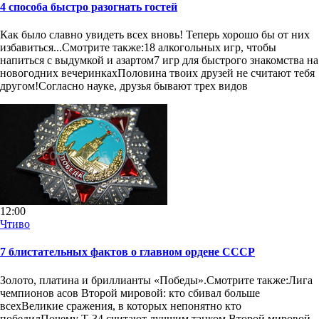
4 способа быстро разогнать гостей
Как было славно увидеть всех вновь! Теперь хорошо бы от них
избавиться...Смотрите также:18 алкогольных игр, чтобы
напиться с выдумкой и азартом7 игр для быстрого знакомства на
новогодних вечеринкахПоловина твоих друзей не считают тебя
другом!Согласно науке, друзья бывают трех видов
12:00
Чтиво
7 блистательных фактов о главном ордене СССР
Золото, платина и бриллианты «Победы».Смотрите также:Лига
чемпионов асов Второй мировой: кто сбивал больше
всехВеликие сражения, в которых непонятно кто
победилПочему Т-34 считают лучшим танком Второй мировой,