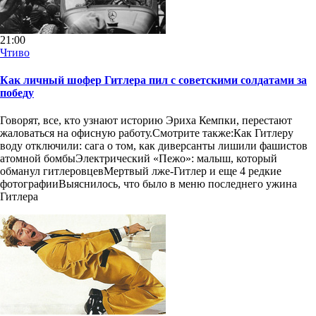
21:00
Чтиво
Как личный шофер Гитлера пил с советскими солдатами за
победу
Говорят, все, кто узнают историю Эриха Кемпки, перестают
жаловаться на офисную работу.Смотрите также:Как Гитлеру
воду отключили: сага о том, как диверсанты лишили фашистов
атомной бомбыЭлектрический «Пежо»: малыш, который
обманул гитлеровцевМертвый лже-Гитлер и еще 4 редкие
фотографииВыяснилось, что было в меню последнего ужина
Гитлера