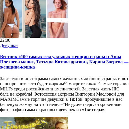
22:00
Девушки
Вестник «100 самых сексуальных женщин страны»: Анна
Плетнева манит, Татьяна Котова дразнит, Карина Зверева —
женщина-кошка
Заглянули в инстаграмы самых желанных женщин страны, и вот
наш прогноз: лето будет жарким!Смотрите также:Самые горячие
MILFs среди российских знаменитостей. Заветная часть IIIС
бала на корабль! Фотосессия актрисы Виктории Масловой для
MAXIMСамые горячие девушки в TikTok, пробудившие в нас
бешеную жажду на этой неделе#Нюдсочетверг: откровенные
фотографии самых красивых девушек из «Твиттера».