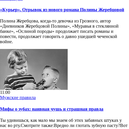
«Курьер». Отрывок из нового романа Полины Жеребцовой
Полина Жеребцова, когда-то девочка из Грозного, автор
«Дневников Жеребцовой Полины», «Муравья в стеклянной
банке», «Ослиной породы» продолжает писать романы и
повести, продолжает говорить о давно ушедшей чеченской
войне.
11:00
Мужские правила
Мифы о зубах: наивная чушь и страшная правда
Ты удивишься, как мало мы знаем об этих забавных штуках у
нас во рту.Смотрите также:Вредно ли глотать зубную пасту?Вот