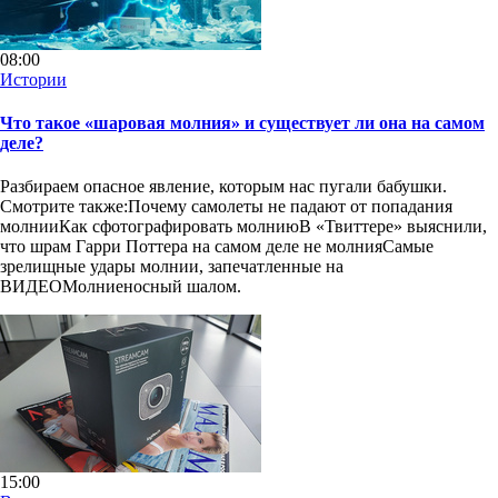
08:00
Истории
Что такое «шаровая молния» и существует ли она на самом
деле?
Разбираем опасное явление, которым нас пугали бабушки.
Смотрите также:Почему самолеты не падают от попадания
молнииКак сфотографировать молниюВ «Твиттере» выяснили,
что шрам Гарри Поттера на самом деле не молнияСамые
зрелищные удары молнии, запечатленные на
ВИДЕОМолниеносный шалом.
15:00