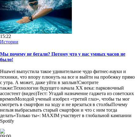
15:22
Истории
Мы почему не бегали? Потому что у нас умных часов не
было!
Huawei выпустила такое удивительное чудо фитнес-науки и
техники, что впору плюнуть на все и выйти на пробежку прямо
с утра. А может, даже уйти в заплыв!Смотрите
также:Технологии будущего начала XX века: парковочный
ассистент (видео)Тест: Угадай назначение гаджета из советских
временМолодой ученый изобрел «третий глаз», чтобы ты мог
смотреть в смартфон на ходу и не врезаться в столбыПочему
нельзя выбрасывать старый смартфон и что с ним тогда
делать«Только ты»: MAXIM участвует в глобальной кампании
Spotify
09:00