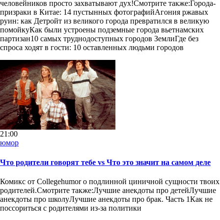
человейников просто захватывают дух!Смотрите также:Города-
призраки в Китае: 14 пустынных фотографийАгония ржавых
руин: как Детройт из великого города превратился в великую
помойкуКак были устроены подземные города вьетнамских
партизан10 самых труднодоступных городов ЗемлиГде без
спроса ходят в гости: 10 оставленных людьми городов
21:00
юмор
Что родители говорят тебе vs Что это значит на самом деле
Комикс от Collegehumor о подлинной циничной сущности твоих
родителей.Смотрите также:Лучшие анекдоты про детейЛучшие
анекдоты про школуЛучшие анекдоты про брак. Часть 1Как не
поссориться с родителями из-за политики