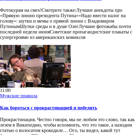
Фотокурам на смех!Смотрите также:Лучшие анекдоты про
«Прямую линию президента Путина»«Надо ввести налог на
голову»: шутки и мемы о прямой линии с Владимиром
ПутинымШутки среды и в душе ОлегЛучшие фотожабы почти
последней недели июняСоветские пропагандистские плакаты с
супергероями из американских комиксов
11:00
Мужские правила
Как бороться с прокрастинацией и победить
Прокрастинация. Честно говоря, мы не любим это слово, так как
лезем в Википедию, чтобы вспомнить, что это такое, а находим
статью о волосатом крокодиле… Ого, ты видел, какой тут