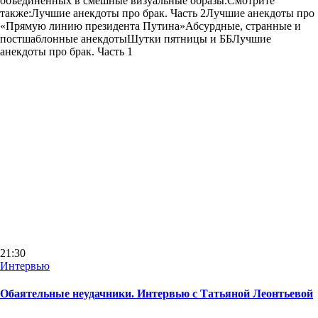
объединенных в смешные визуальные образы.Смотрите
также:Лучшие анекдоты про брак. Часть 2Лучшие анекдоты про
«Прямую линию президента Путина»Абсурдные, странные и
постшаблонные анекдотыШутки пятницы и ББЛучшие
анекдоты про брак. Часть 1
21:30
Интервью
Обаятельные неудачники. Интервью с Татьяной Леонтьевой