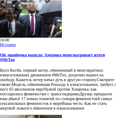
16:00
Истории
Ой, ошибочка вышла: Америка пересматривает итоги
#MeToo
Билл Косби, первый актер, обвиненный в многократных
изнасилованиях движением #MeToo, досрочно вышел на
свободу. Кажется, ветер начал дуть в другую сторону.Смотрите
также:Модель, обвинившая Роналду в изнасиловании, требует с
него 65 миллионов евроЧужой против Хищника: как
поссорились феминистки с трансгендерамиДрузья, прекрасен
наш абьюз! 17 новых понятий из словаря феминисток8 самых
сексапильных феминисток в миреВаша честь: Как не стать
жертвой ложного обвинения в изнасиловании