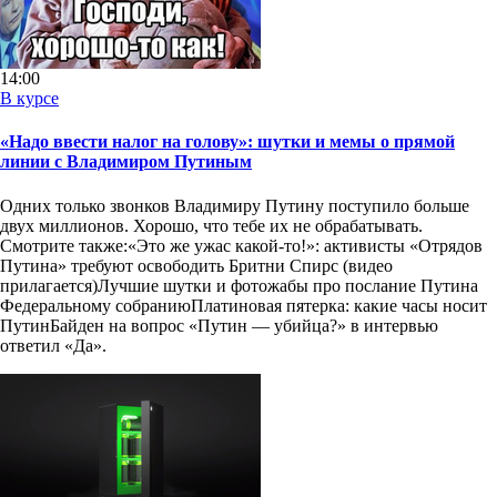
14:00
В курсе
«Надо ввести налог на голову»: шутки и мемы о прямой
линии с Владимиром Путиным
Одних только звонков Владимиру Путину поступило больше
двух миллионов. Хорошо, что тебе их не обрабатывать.
Смотрите также:«Это же ужас какой-то!»: активисты «Отрядов
Путина» требуют освободить Бритни Спирс (видео
прилагается)Лучшие шутки и фотожабы про послание Путина
Федеральному собраниюПлатиновая пятерка: какие часы носит
ПутинБайден на вопрос «Путин — убийца?» в интервью
ответил «Да».