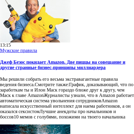
13:15
Мужские правила
Джеф Безос покидает Amazon. Две пиццы на совещание и
другие странные бизнес-принципы миллиардера
Мы решили собрать его весьма экстравагантные правила
ведения бизнеса.Смотрите также:График, доказывающий, что по
заработкам ты и Илон Маск гораздо ближе друг к другу, чем
Маск к главе AmazonЖурналисты узнали, что в Amazon работает
автоматическая система увольнения сотрудниковAmazon
написала искусственный интеллект для наема работников, а он
оказался сексистомЛучшие анекдоты про начальников и
боссов10 мемов с голубями, похожими на твоего начальника