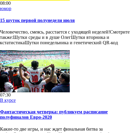
08:00
юмор
15 шуток первой полунедели июля
Человечество, смеясь, расстается с уходящей неделей!Смотрите
также:Шутки среды и в душе ОлегШутки вторника и
кстатистикаШутки понедельника и генетический QR-код
07:30
В курсе
Фантастическая четверка: публикуем расписание
полуфиналов Евро-2020
Какие-то две игры, и нас ждет финальная битва за