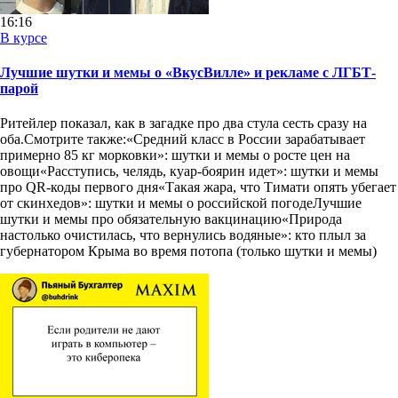
16:16
В курсе
Лучшие шутки и мемы о «ВкусВилле» и рекламе с ЛГБТ-
парой
Ритейлер показал, как в загадке про два стула сесть сразу на
оба.Смотрите также:«Средний класс в России зарабатывает
примерно 85 кг морковки»: шутки и мемы о росте цен на
овощи«Расступись, челядь, куар-боярин идет»: шутки и мемы
про QR-коды первого дня«Такая жара, что Тимати опять убегает
от скинхедов»: шутки и мемы о российской погодеЛучшие
шутки и мемы про обязательную вакцинацию«Природа
настолько очистилась, что вернулись водяные»: кто плыл за
губернатором Крыма во время потопа (только шутки и мемы)