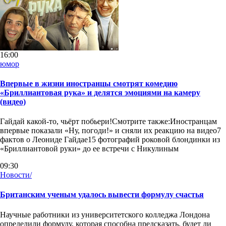
16:00
юмор
Впервые в жизни иностранцы смотрят комедию
«Бриллиантовая рука» и делятся эмоциями на камеру
(видео)
Гайдай какой-то, чьёрт побьери!Смотрите также:Иностранцам
впервые показали «Ну, погоди!» и сняли их реакцию на видео7
фактов о Леониде Гайдае15 фотографий роковой блондинки из
«Бриллиантовой руки» до ее встречи с Никулиным
09:30
Новости/
Британским ученым удалось вывести формулу счастья
Научные работники из университетского колледжа Лондона
определили формулу, которая способна предсказать, будет ли