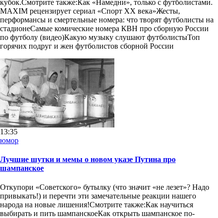
кубок.Смотрите также:Как «Намедни», только с футболистами.
MAXIM рецензирует сериал «Спорт XX века»Жесты,
перформансы и смертельные номера: что творят футболисты на
стадионеСамые комические номера КВН про сборную России
по футболу (видео)Какую музыку слушают футболистыТоп
горячих подруг и жен футболистов сборной России
13:35
юмор
Лучшие шутки и мемы о новом указе Путина про
шампанское
Откупори «Советского» бутылку (что значит «не лезет»? Надо
привыкать!) и перечти эти замечательные реакции нашего
народа на новые лишения!Смотрите также:Как научиться
выбирать и пить шампанскоеКак открыть шампанское по-