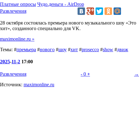
Платные опросы
Чудо.деньги - AirDrop
Развлечения
28 октября состоялась премьера нового музыкального шоу «Это
хит», созданного специально для VK.
maximonline.ru »
Темы: #
премьера
#
нового
#
шоу
#
хит
#
prosecco
#
show
#
движ
2025
-
11-2
17:00
Развлечения
-
0
+
→
Источник:
maximonline.ru