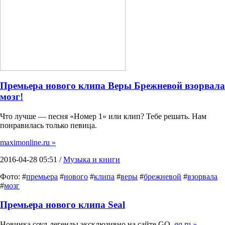
Премьера нового клипа Веры Брежневой взорвала
мозг!
Что лучше — песня «Номер 1» или клип? Тебе решать. Нам
понравилась только певица.
maximonline.ru »
2016-04-28 05:51 /
Музыка и книги
Фото: #
премьера
#
нового
#
клипа
#
веры
#
брежневой
#
взорвала
#
мозг
Премьера нового клипа Seal
Новинка соул-легенды эксклюзивно на сайте GQ.
gq.ru »