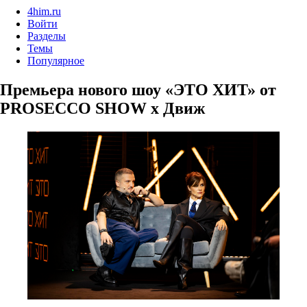
4him.ru
Войти
Разделы
Темы
Популярное
Премьера нового шоу «ЭТО ХИТ» от
PROSECCO SHOW х Движ