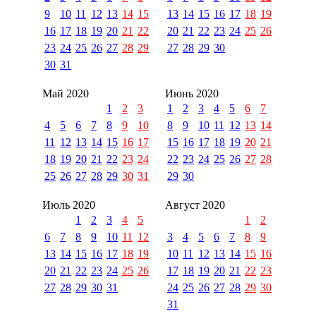
9
10
11
12
13
14
15
13
14
15
16
17
18
19
16
17
18
19
20
21
22
20
21
22
23
24
25
26
23
24
25
26
27
28
29
27
28
29
30
30
31
Май 2020
Июнь 2020
1
2
3
1
2
3
4
5
6
7
4
5
6
7
8
9
10
8
9
10
11
12
13
14
11
12
13
14
15
16
17
15
16
17
18
19
20
21
18
19
20
21
22
23
24
22
23
24
25
26
27
28
25
26
27
28
29
30
31
29
30
Июль 2020
Август 2020
1
2
3
4
5
1
2
6
7
8
9
10
11
12
3
4
5
6
7
8
9
13
14
15
16
17
18
19
10
11
12
13
14
15
16
20
21
22
23
24
25
26
17
18
19
20
21
22
23
27
28
29
30
31
24
25
26
27
28
29
30
31