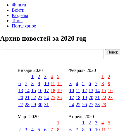
4him.ru
Войти
Разделы
Темы
Популярное
Архив новостей за 2020 год
Январь 2020
Февраль 2020
1
2
3
4
5
1
2
6
7
8
9
10
11
12
3
4
5
6
7
8
9
13
14
15
16
17
18
19
10
11
12
13
14
15
16
20
21
22
23
24
25
26
17
18
19
20
21
22
23
27
28
29
30
31
24
25
26
27
28
29
Март 2020
Апрель 2020
1
1
2
3
4
5
2
3
4
5
6
7
8
6
7
8
9
10
11
12