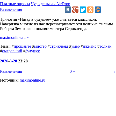
Платные опросы
Чудо.деньги - AirDrop
Развлечения
Трилогия «Назад в будущее» уже считается классикой.
Наверняка многие из нас пересматривают эти великие фильмы
Роберта Земекиса и помнят мистера Стрикленда.
maximonline.ru »
Темы: #
прощайте
#
мистер
#
стрикленд
#
умер
#
джеймс
#
толкан
#
сыгравший
#
будущее
2026
-
3-28
23:28
Развлечения
-
0
+
→
Источник:
maximonline.ru