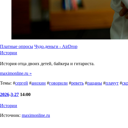
Платные опросы
Чудо.деньги - AirDrop
Истории
История отца двоих детей, байкера и гитариста.
maximonline.ru »
Темы: #
сергей
#
анохин
#
говорили
#
реветь
#
пацаны
#
плачут
#
ск
2026
-
3-27
14:00
Истории
Источник:
maximonline.ru