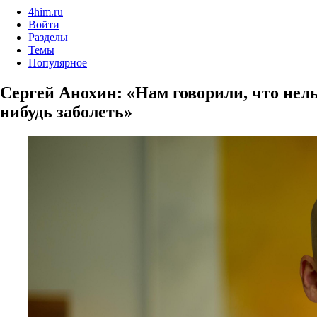
4him.ru
Войти
Разделы
Темы
Популярное
Сергей Анохин: «Нам говорили, что нельз
нибудь заболеть»