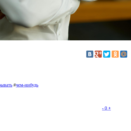
рывать
#
чем-нибудь
-
0
+