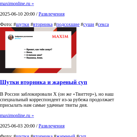
maximonline.ru »
2025-06-10 20:00 /
Развлечения
Фото: #
шутки
#
вторника
#
подсохшие
#
суши
#
секса
Шутки вторника и жареный суп
В России заблокировали X (он же «Твиттер»), но наш
специальный корреспондент из-за рубежа продолжает
присылать нам самые удачные твиты дня.
maximonline.ru »
2025-06-03 20:00 /
Развлечения
Фото: #
шутки
#
вторника
#
жареный
#
суп