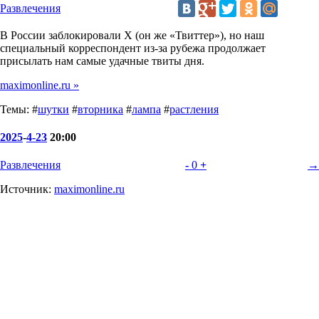
Развлечения
В России заблокировали X (он же «Твиттер»), но наш
специальный корреспондент из-за рубежа продолжает
присылать нам самые удачные твиты дня.
maximonline.ru »
Темы: #
шутки
#
вторника
#
лампа
#
растления
2025
-
4-23
20:00
Развлечения
-
0
+
→
Источник:
maximonline.ru