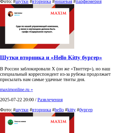
Фото: #
шутки
#
вторника
#
нишевая
#
парфюмерия
Шутки вторника и «Hello Kitty бургер»
В России заблокировали X (он же «Твиттер»), но наш
специальный корреспондент из-за рубежа продолжает
присылать нам самые удачные твиты дня.
maximonline.ru »
2025-07-22 20:00 /
Развлечения
Фото: #
шутки
#
вторника
#
hello
#
kitty
#
бургер