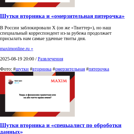
Шутки вторника и «омерзительная пятерочка»
В России заблокировали X (он же «Твиттер»), но наш
специальный корреспондент из-за рубежа продолжает
присылать нам самые удачные твиты дня.
maximonline.ru »
2025-08-19 20:00 /
Развлечения
Фото: #
шутки
#
вторника
#
омерзительная
#
пятерочка
Шутки вторника и «спецыалист по оброботки
данных»