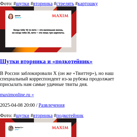
Фото: #
шутки
#
вторника
#
стрелять
#
картошку
Шутки вторника и «подкотейник»
В России заблокировали X (он же «Твиттер»), но наш
специальный корреспондент из-за рубежа продолжает
присылать нам самые удачные твиты дня.
maximonline.ru »
2025-04-08 20:00 /
Развлечения
Фото: #
шутки
#
вторника
#
подкотейник