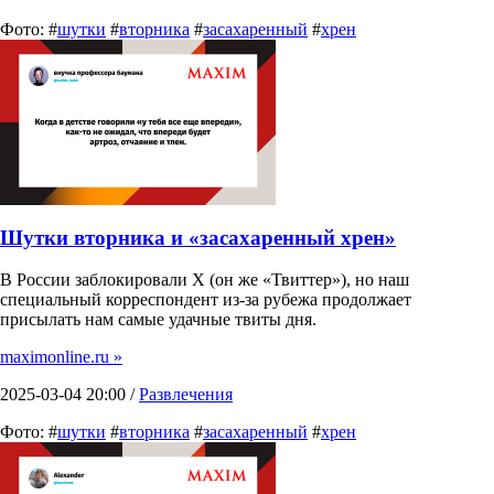
Фото: #
шутки
#
вторника
#
засахаренный
#
хрен
Шутки вторника и «засахаренный хрен»
В России заблокировали X (он же «Твиттер»), но наш
специальный корреспондент из-за рубежа продолжает
присылать нам самые удачные твиты дня.
maximonline.ru »
2025-03-04 20:00 /
Развлечения
Фото: #
шутки
#
вторника
#
засахаренный
#
хрен