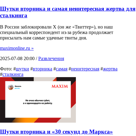
Шутки вторника и самая неинтересная жертва для
сталкинга
В России заблокировали X (он же «Твиттер»), но наш
специальный корреспондент из-за рубежа продолжает
присылать нам самые удачные твиты дня.
maximonline.ru »
2025-07-08 20:00 /
Развлечения
Фото: #
шутки
#
вторника
#
самая
#
неинтересная
#
жертва
#
сталкинга
Шутки вторника и «30 секунд до Маркса»