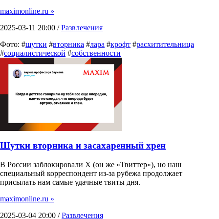
maximonline.ru »
2025-03-11 20:00 /
Развлечения
Фото: #
шутки
#
вторника
#
лара
#
крофт
#
расхитительница
#
социалистической
#
собственности
Шутки вторника и засахаренный хрен
В России заблокировали X (он же «Твиттер»), но наш
специальный корреспондент из-за рубежа продолжает
присылать нам самые удачные твиты дня.
maximonline.ru »
2025-03-04 20:00 /
Развлечения