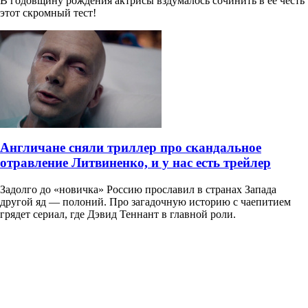
В годовщину рождения актрисы вздумалось сочинить в ее честь
этот скромный тест!
Англичане сняли триллер про скандальное
отравление Литвиненко, и у нас есть трейлер
Задолго до «новичка» Россию прославил в странах Запада
другой яд — полоний. Про загадочную историю с чаепитием
грядет сериал, где Дэвид Теннант в главной роли.