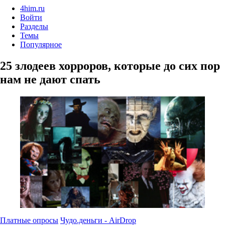
4him.ru
Войти
Разделы
Темы
Популярное
25 злодеев хорроров, которые до сих пор
нам не дают спать
Платные опросы
Чудо.деньги - AirDrop