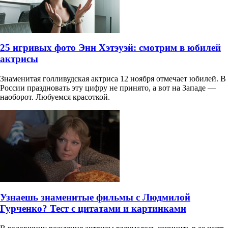
25 игривых фото Энн Хэтэуэй: смотрим в юбилей
актрисы
Знаменитая голливудская актриса 12 ноября отмечает юбилей. В
России праздновать эту цифру не принято, а вот на Западе —
наоборот. Любуемся красоткой.
Узнаешь знаменитые фильмы с Людмилой
Гурченко? Тест с цитатами и картинками