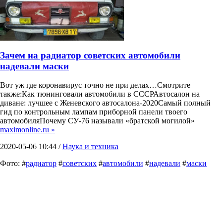
Зачем на радиатор советских автомобили
надевали маски
Вот уж где коронавирус точно не при делах…Смотрите
также:Как тюнинговали автомобили в СССРАвтосалон на
диване: лучшее с Женевского автосалона-2020Самый полный
гид по контрольным лампам приборной панели твоего
автомобиляПочему СУ-76 называли «братской могилой»
maximonline.ru »
2020-05-06 10:44 /
Наука и техника
Фото: #
радиатор
#
советских
#
автомобили
#
надевали
#
маски