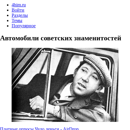
4him.ru
Войти
Разделы
Темы
Популярное
Автомобили советских знаменитостей
Платные опросы
Чудо.деньги - AirDrop