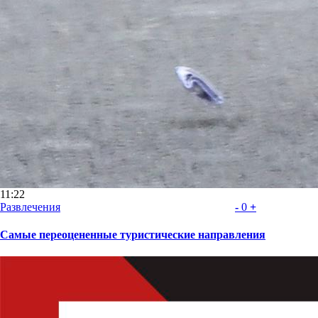
11:22
Развлечения
-
0
+
Самые переоцененные туристические направления