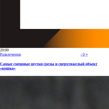
20:00
Развлечения
-
0
+
Самые смешные шутки среды и сверхтяжелый объект
«кошка»