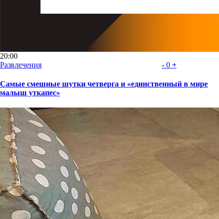
20:00
Развлечения
-
0
+
Самые смешные шутки четверга и «единственный в мире
малыш уткапес»