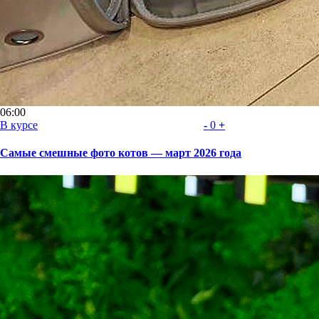
06:00
В курсе
-
0
+
Самые смешные фото котов — март 2026 года