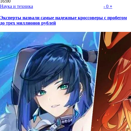
16:00
Наука и техника
-
0
+
Эксперты назвали самые надежные кроссоверы с пробегом
до трех миллионов рублей