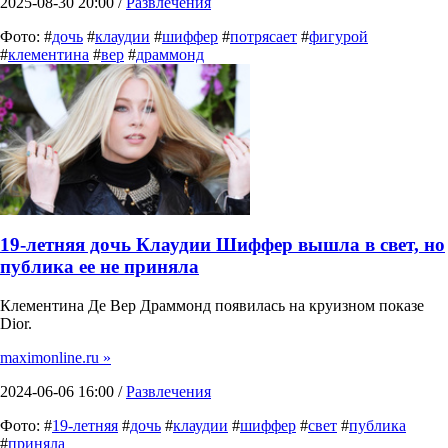
2025-08-30 20:00 /
Развлечения
Фото: #
дочь
#
клаудии
#
шиффер
#
потрясает
#
фигурой
#
клементина
#
вер
#
драммонд
19-летняя дочь Клаудии Шиффер вышла в свет, но
публика ее не приняла
Клементина Де Вер Драммонд появилась на круизном показе
Dior.
maximonline.ru »
2024-06-06 16:00 /
Развлечения
Фото: #
19-летняя
#
дочь
#
клаудии
#
шиффер
#
свет
#
публика
#
приняла