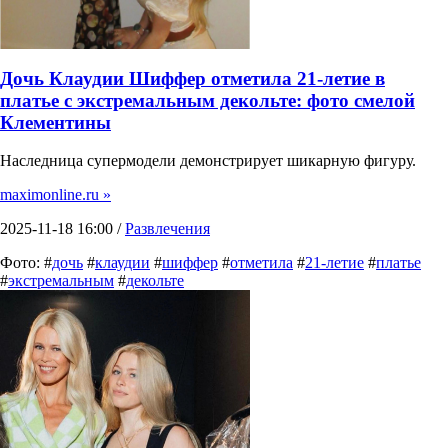
Дочь Клаудии Шиффер отметила 21-летие в
платье с экстремальным декольте: фото смелой
Клементины
Наследница супермодели демонстрирует шикарную фигуру.
maximonline.ru »
2025-11-18 16:00 /
Развлечения
Фото: #
дочь
#
клаудии
#
шиффер
#
отметила
#
21-летие
#
платье
#
экстремальным
#
декольте