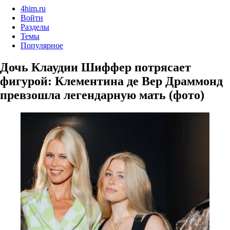
4him.ru
Войти
Разделы
Темы
Популярное
Дочь Клаудии Шиффер потрясает
фигурой: Клементина де Вер Драммонд
превзошла легендарную мать (фото)