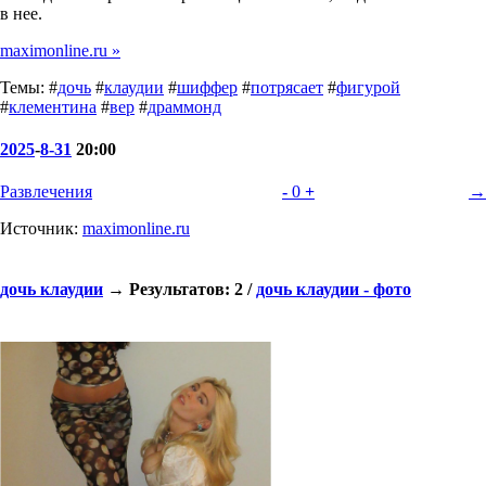
в нее.
maximonline.ru »
Темы: #
дочь
#
клаудии
#
шиффер
#
потрясает
#
фигурой
#
клементина
#
вер
#
драммонд
2025
-
8-31
20:00
Развлечения
-
0
+
→
Источник:
maximonline.ru
дочь клаудии
→ Результатов: 2 /
дочь клаудии - фото