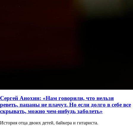
Сергей Анохин: «Нам говорили, что нельзя
реветь, пацаны не плачут. Но если долго в себе все
скрывать, можно чем-нибудь заболеть»
История отца двоих детей, байкера и гитариста.