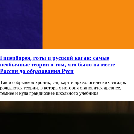
Гиперборея, готы и русский каган: самые
необычные теории о том, что было на месте
России до образования Руси
Так из обрывков хроник, саг, карт и археологических загадок
рождаются теории, в которых история становится древнее,
темнее и куда грандиознее школьного учебника.