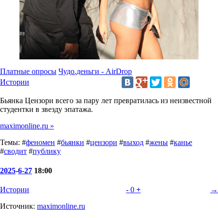
Платные опросы
Чудо.деньги - AirDrop
Истории
Бьянка Цензори всего за пару лет превратилась из неизвестной
студентки в звезду эпатажа.
maximonline.ru »
Темы: #
феномен
#
бьянки
#
цензори
#
выход
#
жены
#
канье
#
сводит
#
публику
2025
-
6-27
18:00
Истории
-
0
+
→
Источник:
maximonline.ru