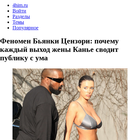
4him.ru
Войти
Разделы
Темы
Популярное
Феномен Бьянки Цензори: почему
каждый выход жены Канье сводит
публику с ума