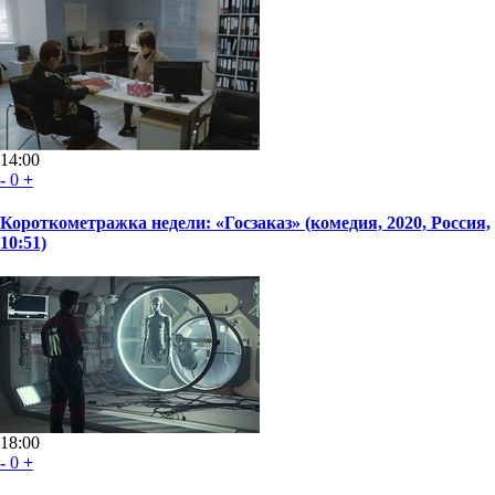
14:00
-
0
+
Короткометражка недели: «Госзаказ» (комедия, 2020, Россия,
10:51)
18:00
-
0
+