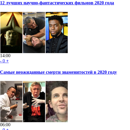
12 лучших научно-фантастических фильмов 2020 года
14:00
-
0
+
Самые неожиданные смерти знаменитостей в 2020 году
06:00
-
0
+