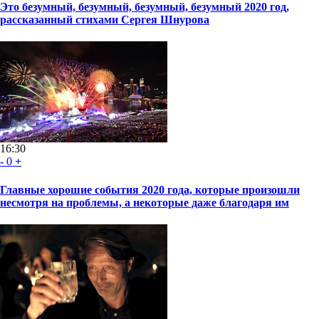
Это безумный, безумный, безумный, безумный 2020 год,
рассказанный стихами Сергея Шнурова
16:30
-
0
+
Главные хорошие события 2020 года, которые произошли
несмотря на проблемы, а некоторые даже благодаря им