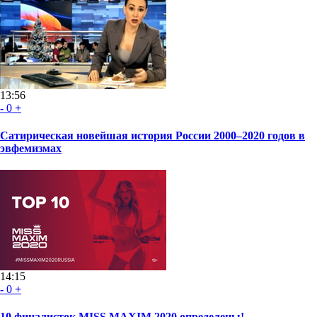
13:56
-
0
+
Сатирическая новейшая история России 2000–2020 годов в
эвфемизмах
14:15
-
0
+
10 финалисток MISS MAXIM 2020 определены!