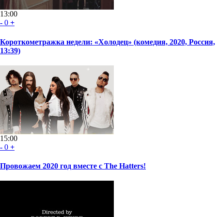
13:00
-
0
+
Короткометражка недели: «Холодец» (комедия, 2020, Россия,
13:39)
15:00
-
0
+
Провожаем 2020 год вместе с The Hatters!