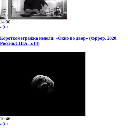
14:00
-
0
+
Короткометражка недели: «Окно во двор» (хоррор, 2020,
Россия/США, 5:14)
10:46
-
0
+