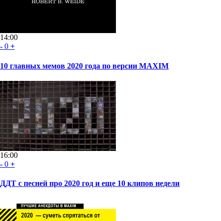
14:00
-
0
+
10 главных мемов 2020 года по версии MAXIM
16:00
-
0
+
ДДТ с песней про 2020 год и еще 10 клипов недели