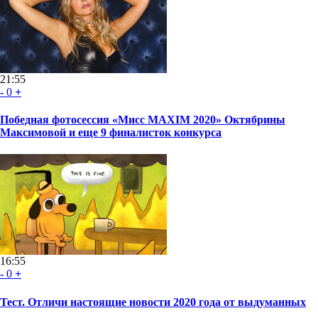
21:55
-
0
+
Победная фотосессия «Мисс MAXIM 2020» Октябрины
Максимовой и еще 9 финалисток конкурса
16:55
-
0
+
Тест. Отличи настоящие новости 2020 года от выдуманных