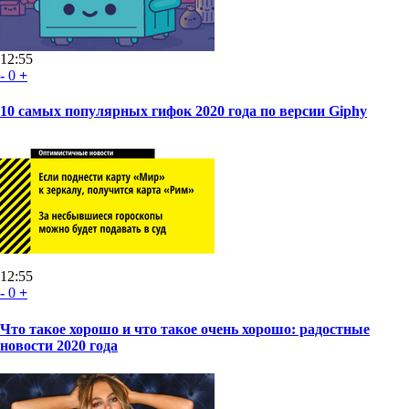
12:55
-
0
+
10 самых популярных гифок 2020 года по версии Giphy
12:55
-
0
+
Что такое хорошо и что такое очень хорошо: радостные
новости 2020 года