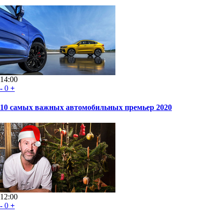
14:00
-
0
+
10 самых важных автомобильных премьер 2020
12:00
-
0
+