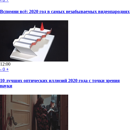
Вспомни всё: 2020 год в самых незабываемых видеопародиях
12:00
-
0
+
10 лучших оптических иллюзий 2020 года с точки зрения
науки