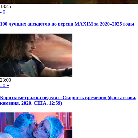
13:45
-
0
+
100 лучших анекдотов по версии MAXIM за 2020–2025 годы
23:00
-
0
+
Короткометражка недели: «Скорость времени» (фантастика,
комедия, 2020, США, 12:59)