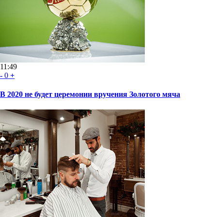
11:49
-
0
+
В 2020 не будет церемонии вручения Золотого мяча