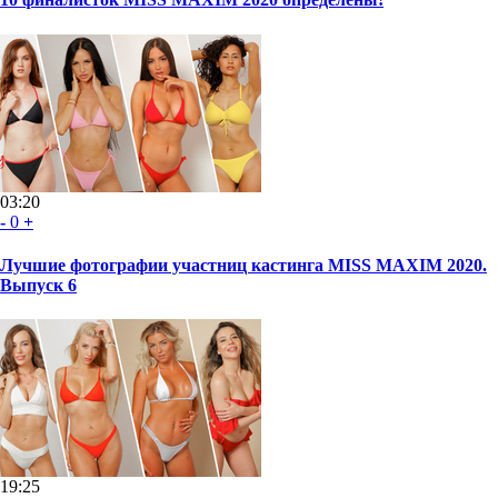
03:20
-
0
+
Лучшие фотографии участниц кастинга MISS MAXIM 2020.
Выпуск 6
19:25