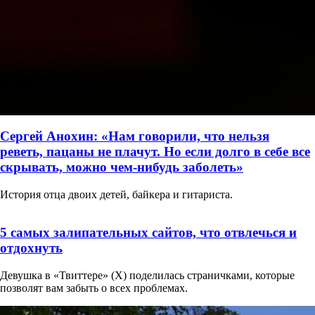
Сергей Анохин: «Нам говорили, что нельзя
реветь, пацаны не плачут. Но если долго в себе все
скрывать, можно чем-нибудь заболеть»
История отца двоих детей, байкера и гитариста.
5 самых залипательных сайтов, что отвлечься и
отдохнуть
Девушка в «Твиттере» (X) поделилась страничками, которые
позволят вам забыть о всех проблемах.