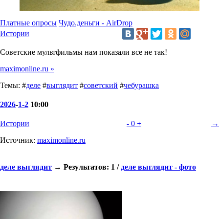
Платные опросы
Чудо.деньги - AirDrop
Истории
Советские мультфильмы нам показали все не так!
maximonline.ru »
Темы: #
деле
#
выглядит
#
советский
#
чебурашка
2026
-
1-2
10:00
Истории
-
0
+
→
Источник:
maximonline.ru
деле выглядит
→ Результатов: 1 /
деле выглядит - фото