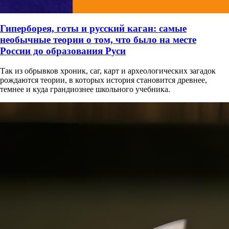
Гиперборея, готы и русский каган: самые
необычные теории о том, что было на месте
России до образования Руси
Так из обрывков хроник, саг, карт и археологических загадок
рождаются теории, в которых история становится древнее,
темнее и куда грандиознее школьного учебника.