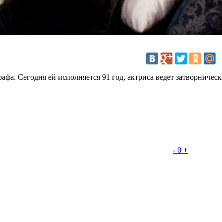
фа. Сегодня ей исполняется 91 год, актриса ведет затворнически
-
0
+