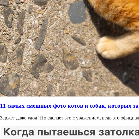
11 самых смешных фото котов и собак, которых за
Заржет даже удод! Но сделает это с уважением, ведь это офици