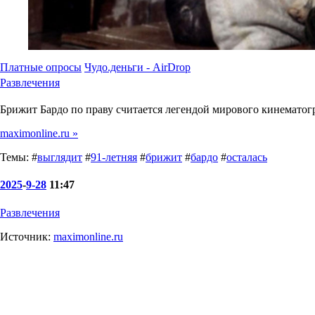
Платные опросы
Чудо.деньги - AirDrop
Развлечения
Брижит Бардо по праву считается легендой мирового кинематогра
maximonline.ru »
Темы: #
выглядит
#
91-летняя
#
брижит
#
бардо
#
осталась
2025
-
9-28
11:47
Развлечения
Источник:
maximonline.ru