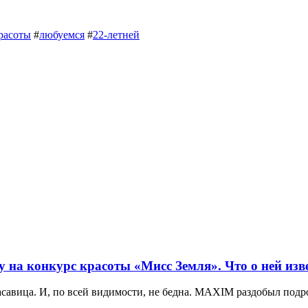
расоты
#
любуемся
#
22-летней
 на конкурс красоты «Мисс Земля». Что о ней изв
красавица. И, по всей видимости, не бедна. MAXIM раздобыл под