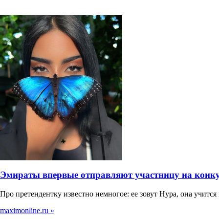
Эмираты впервые отправляют участницу на конкур
Про претендентку известно немногое: ее зовут Нура, она учится
maximonline.ru »