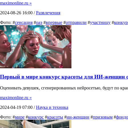
maximonline.ru »
2024-08-26 16:00 /
Развлечения
Фото: #
сенсация
#
оаэ
#
впервые
#
отправили
#
участницу
#
конкур
Первый в мире конкурс красоты для ИИ-женщин с
Оценивать девушек, сгенерированных нейросетью, будут по крас
maximonline.ru »
2024-04-19 07:00 /
Наука и техника
Фото: #
мире
#
конкурс
#
красоты
#
ии-женщин
#
призовым
#
фонд