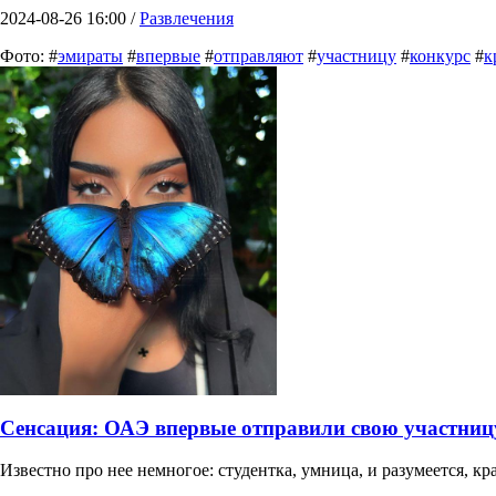
2024-08-26 16:00 /
Развлечения
Фото: #
эмираты
#
впервые
#
отправляют
#
участницу
#
конкурс
#
к
Сенсация: ОАЭ впервые отправили свою участницу
Известно про нее немногое: студентка, умница, и разумеется, 