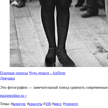
Платные опросы
Чудо.деньги - AirDrop
Девушки
Эти фотографии — замечательный повод сравнить современные с
maximonline.ru »
Темы: #
конкурс
#
красоты
#
100
#
мисс
#
торонто