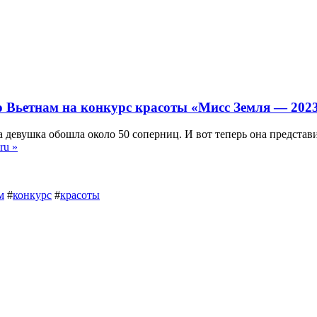
о Вьетнам на конкурс красоты «Мисс Земля — 202
да девушка обошла около 50 соперниц. И вот теперь она предст
ru »
м
#
конкурс
#
красоты