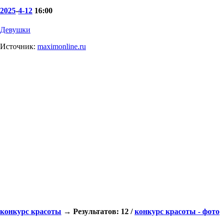
2025
-
4-12
16:00
Девушки
Источник:
maximonline.ru
конкурс красоты
→ Результатов: 12 /
конкурс красоты - фото