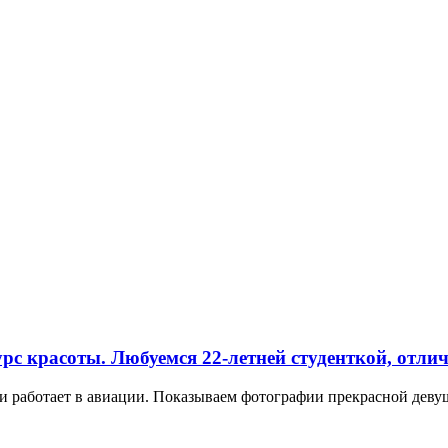
с красоты. Любуемся 22-летней студенткой, отлич
 и работает в авиации. Показываем фотографии прекрасной девуш