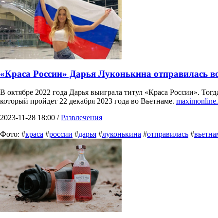
«Краса России» Дарья Луконькина отправилась в
В октябре 2022 года Дарья выиграла титул «Краса России». Тог
который пройдет 22 декабря 2023 года во Вьетнаме.
maximonline.
2023-11-28 18:00 /
Развлечения
Фото: #
краса
#
россии
#
дарья
#
луконькина
#
отправилась
#
вьетна