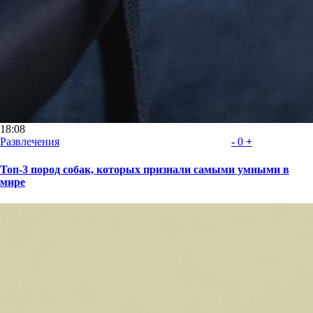
18:08
Развлечения
-
0
+
Топ-3 пород собак, которых признали самыми умными в
мире