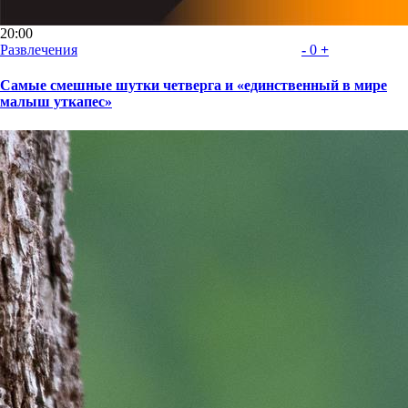
20:00
Развлечения
-
0
+
Самые смешные шутки четверга и «единственный в мире
малыш уткапес»