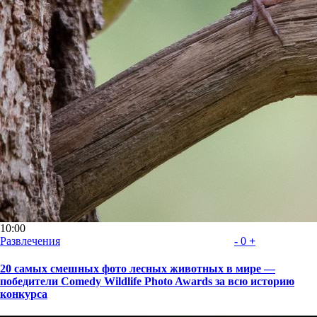
10:00
Развлечения
-
0
+
20 самых смешных фото лесных животных в мире —
победители Comedy Wildlife Photo Awards за всю историю
конкурса