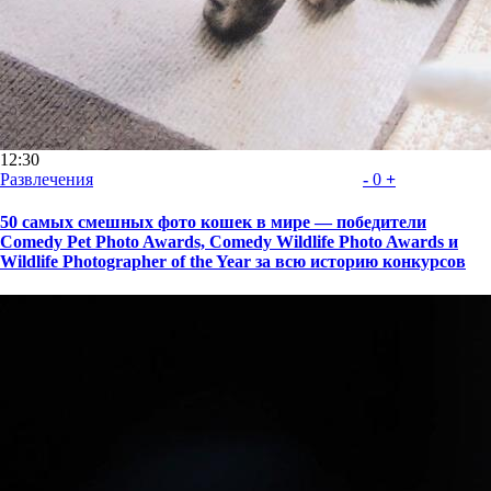
12:30
Развлечения
-
0
+
50 самых смешных фото кошек в мире — победители
Comedy Pet Photo Awards, Comedy Wildlife Photo Awards и
Wildlife Photographer of the Year за всю историю конкурсов