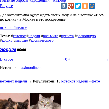
Платные опросы
Чудо.деньги - AirDrop
В курсе
Два котопитомца будут ждать своих людей на выставке «Всем
по котику» в Москве в это воскресенье.
maximonline.ru »
Темы: #
котокот
#
недели
#
возьмите
#
приюта
#
роскошную
#
кошку
#
медулю
#
космического
2026
-
3-28
06:00
В курсе
-
0
+
→
Источник:
maximonline.ru
котокот недели
→ Результатов: 1 /
котокот недели - фото