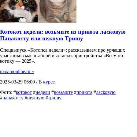
Котокот недели: возьмите из приюта ласковую
Панакотту или нежную Тришу
Спецвыпуск «Котопса недели»: рассказываем про урчащих
участников масштабной выставки-пристройства «Всем по
котику — 2025».
maximonline.ru »
2025-03-29 06:00 /
В курсе
Фото: #
котокот
#
недели
#
возьмите
#
приюта
#
ласковую
#
панакотту
#
нежную
#
тришу