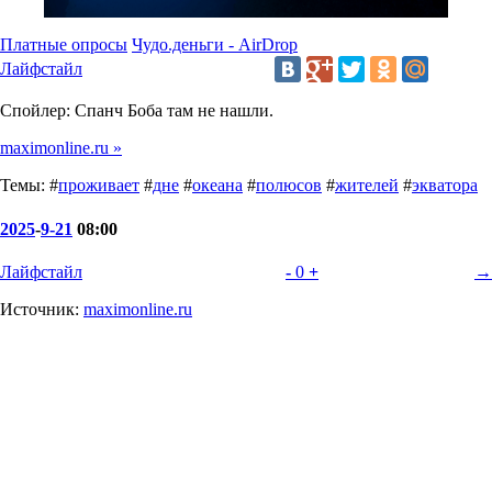
Платные опросы
Чудо.деньги - AirDrop
Лайфстайл
Спойлер: Спанч Боба там не нашли.
maximonline.ru »
Темы: #
проживает
#
дне
#
океана
#
полюсов
#
жителей
#
экватора
2025
-
9-21
08:00
Лайфстайл
-
0
+
→
Источник:
maximonline.ru