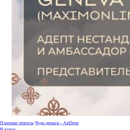
Платные опросы
Чудо.деньги - AirDrop
В курсе