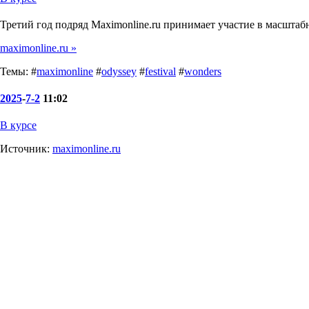
Третий год подряд Maximonline.ru принимает участие в масштаб
maximonline.ru »
Темы: #
maximonline
#
odyssey
#
festival
#
wonders
2025
-
7-2
11:02
В курсе
Источник:
maximonline.ru