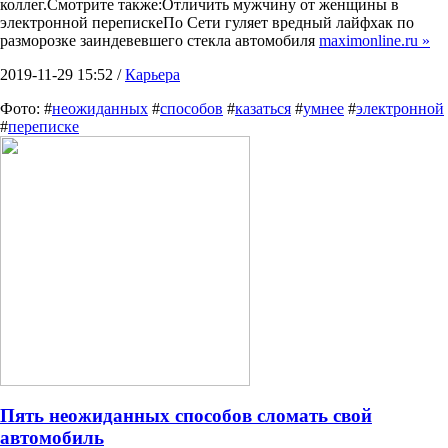
коллег.Смотрите также:Отличить мужчину от женщины в
электронной перепискеПо Сети гуляет вредный лайфхак по
разморозке заиндевевшего стекла автомобиля
maximonline.ru »
2019-11-29 15:52 /
Карьера
Фото: #
неожиданных
#
способов
#
казаться
#
умнее
#
электронной
#
переписке
Пять неожиданных способов сломать свой
автомобиль