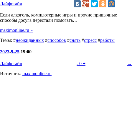
Лайфстайл
Если алкоголь, компьютерные игры и прочие привычные
способы досуга перестали помогать…
maximonline.ru »
Темы: #
неожиданных
#
способов
#
снять
#
стресс
#
работы
2023
-
9-25
19:00
Лайфстайл
-
0
+
→
Источник:
maximonline.ru