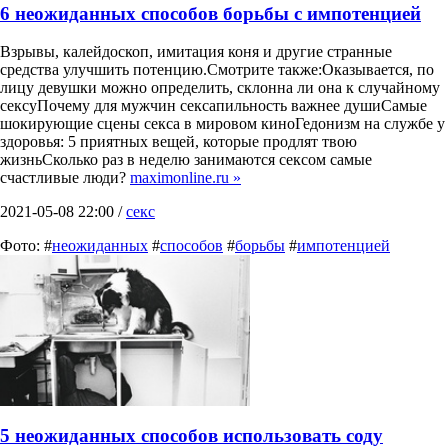
6 неожиданных способов борьбы с импотенцией
Взрывы, калейдоскоп, имитация коня и другие странные
средства улучшить потенцию.Смотрите также:Оказывается, по
лицу девушки можно определить, склонна ли она к случайному
сексуПочему для мужчин сексапильность важнее душиСамые
шокирующие сцены секса в мировом киноГедонизм на службе у
здоровья: 5 приятных вещей, которые продлят твою
жизньСколько раз в неделю занимаются сексом самые
счастливые люди?
maximonline.ru »
2021-05-08 22:00 /
секс
Фото: #
неожиданных
#
способов
#
борьбы
#
импотенцией
5 неожиданных способов использовать соду