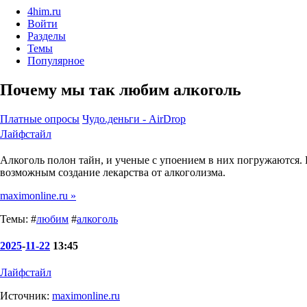
4him.ru
Войти
Разделы
Темы
Популярное
Почему мы так любим алкоголь
Платные опросы
Чудо.деньги - AirDrop
Лайфстайл
Алкоголь полон тайн, и ученые с упоением в них погружаются. Р
возможным создание лекарства от алкоголизма.
maximonline.ru »
Темы: #
любим
#
алкоголь
2025
-
11-22
13:45
Лайфстайл
Источник:
maximonline.ru