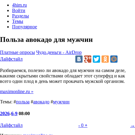
4him.ru
Войти
Разделы
Темы
Популярное
Польза авокадо для мужчин
Платные опросы
Чудо.деньги - AirDrop
Лайфстайл
Разбираемся, полезно ли авокадо для мужчин на самом деле,
какими скрытыми свойствами обладает этот суперфуд и как
всего один плод в день может прокачать мужской организм.
maximonline.ru »
Темы: #
польза
#
авокадо
#
мужчин
2026
-
6-9
08:00
Лайфстайл
-
0
+
→