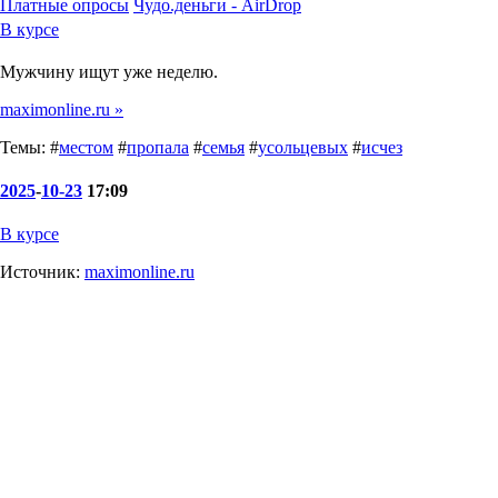
Платные опросы
Чудо.деньги - AirDrop
В курсе
Мужчину ищут уже неделю.
maximonline.ru »
Темы: #
местом
#
пропала
#
семья
#
усольцевых
#
исчез
2025
-
10-23
17:09
В курсе
Источник:
maximonline.ru