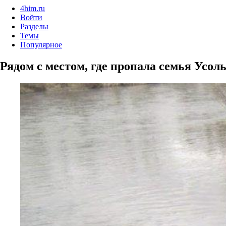
4him.ru
Войти
Разделы
Темы
Популярное
Рядом с местом, где пропала семья Усол