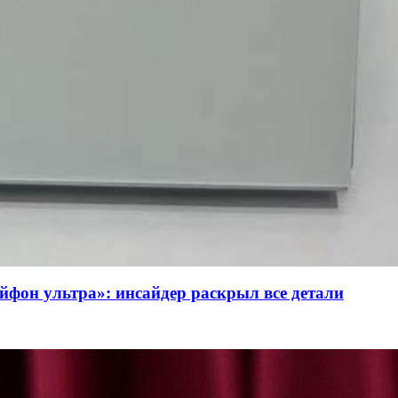
йфон ультра»: инсайдер раскрыл все детали