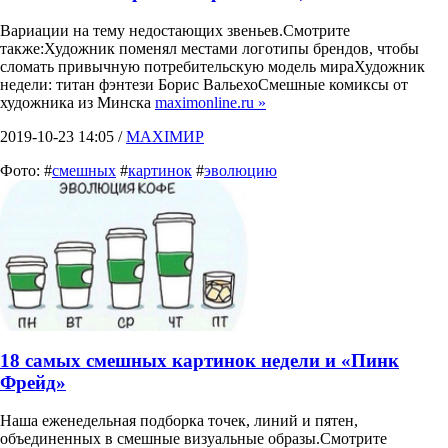
Вариации на тему недостающих звеньев.Смотрите
также:Художник поменял местами логотипы брендов, чтобы
сломать привычную потребительскую модель мираХудожник
недели: титан фэнтези Борис ВальехоСмешные комиксы от
художника из Минска
maximonline.ru »
2019-10-23 14:05 /
MAXIMИР
Фото: #
смешных
#
картинок
#
эволюцию
18 самых смешных картинок недели и «Пинк
Фрейд»
Наша еженедельная подборка точек, линий и пятен,
объединенных в смешные визуальные образы.Смотрите