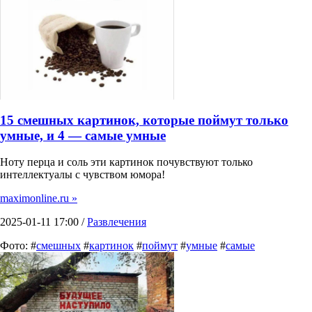
15 смешных картинок, которые поймут только
умные, и 4 — самые умные
Ноту перца и соль эти картинок почувствуют только
интеллектуалы с чувством юмора!
maximonline.ru »
2025-01-11 17:00 /
Развлечения
Фото: #
смешных
#
картинок
#
поймут
#
умные
#
самые