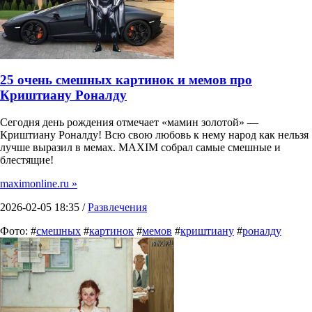
25 очень смешных картинок и мемов про
Криштиану Роналду
Сегодня день рождения отмечает «мамин золотой» —
Криштиану Роналду! Всю свою любовь к нему народ как нельзя
лучше выразил в мемах. MAXIM собрал самые смешные и
блестящие!
maximonline.ru »
2026-02-05 18:35 /
Развлечения
Фото: #
смешных
#
картинок
#
мемов
#
криштиану
#
роналду