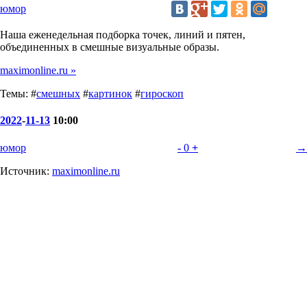
юмор
Наша еженедельная подборка точек, линий и пятен,
объединенных в смешные визуальные образы.
maximonline.ru »
Темы: #
смешных
#
картинок
#
гироскоп
2022
-
11-13
10:00
юмор
-
0
+
→
Источник:
maximonline.ru