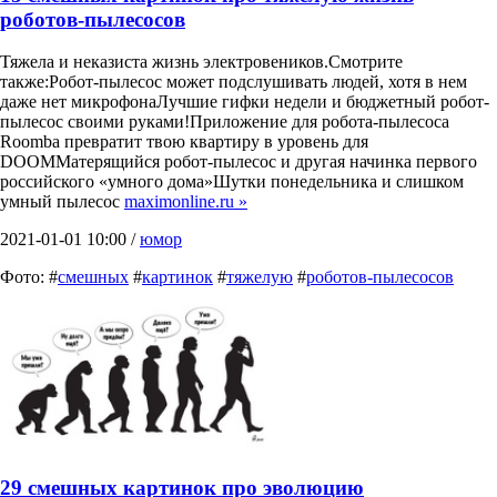
роботов-пылесосов
Тяжела и неказиста жизнь электровеников.Смотрите
также:Робот-пылесос может подслушивать людей, хотя в нем
даже нет микрофонаЛучшие гифки недели и бюджетный робот-
пылесос своими руками!Приложение для робота-пылесоса
Roomba превратит твою квартиру в уровень для
DOOMМатерящийся робот-пылесос и другая начинка первого
российского «умного дома»Шутки понедельника и слишком
умный пылесос
maximonline.ru »
2021-01-01 10:00 /
юмор
Фото: #
смешных
#
картинок
#
тяжелую
#
роботов-пылесосов
29 смешных картинок про эволюцию