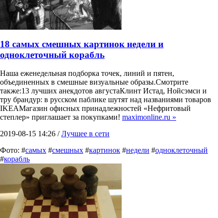
18 самых смешных картинок недели и
одноклеточный корабль
Наша еженедельная подборка точек, линий и пятен,
объединенных в смешные визуальные образы.Смотрите
также:13 лучших анекдотов августаКлинт Истад, Нойсэмси и
тру брандур: в русском паблике шутят над названиями товаров
IKEAМагазин офисных принадлежностей «Нефритовый
степлер» приглашает за покупками!
maximonline.ru »
2019-08-15 14:26 /
Лучшее в сети
Фото: #
самых
#
смешных
#
картинок
#
недели
#
одноклеточный
#
корабль