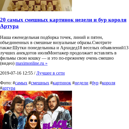
20 самых смешных картинок недели и бур короля
Артура
Наша еженедельная подборка точек, линий и пятен,
объединенных в смешные визуальные образы.Смотрите
также:Шутки понедельника и Архидед18 веселых объявлений13
лучших анекдотов июляМонтажер продолжает вставлять в
фильмы свою кошку — и это по-прежнему очень смешно
(видео)
maximonline.ru »
2019-07-16 12:55 /
Лучшее в сети
Фото: #
самых
#
смешных
#
картинок
#
недели
#
бур
#
короля
#
артура