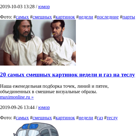
2019-10-03 13:28 /
юмор
Фото: #
самых
#
смешных
#
картинок
#
недели
#
последние
#
парты
20 самых смешных картинок недели и газ на теслу
Наша еженедельная подборка точек, линий и пятен,
объединенных в смешные визуальные образы.
maximonline.ru »
2019-09-26 13:44 /
юмор
Фото: #
самых
#
смешных
#
картинок
#
недели
#
газ
#
теслу