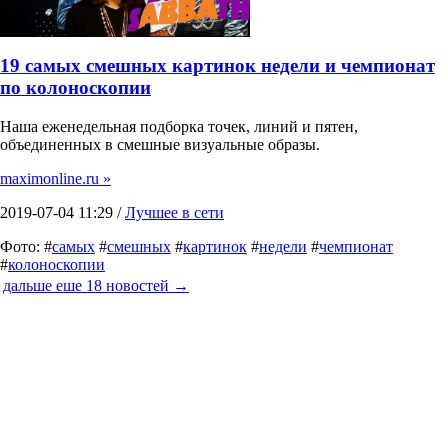
19 самых смешных картинок недели и чемпионат
по колоноскопии
Наша еженедельная подборка точек, линий и пятен,
объединенных в смешные визуальные образы.
maximonline.ru »
2019-07-04 11:29 /
Лучшее в сети
Фото: #
самых
#
смешных
#
картинок
#
недели
#
чемпионат
#
колоноскопии
дальше еше 18 новостей →