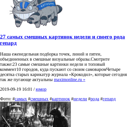
27 самых смешных картинок недели и своего рода
гепард
Наша еженедельная подборка точек, линий и пятен,
объединенных в смешные визуальные образы.Смотрите
также:23 самые смешные картинки недели и топовый
коммент10 городов, куда пускают со своим самоваромЧетыре
десятка старых карикатур журнала «Крокодил», которые сегодня
так же пугающе актуальны
maximonline.ru »
2019-09-19 16:01 /
юмор
Фото: #
самых
#
смешных
#
картинок
#
недели
#
рода
#
гепард