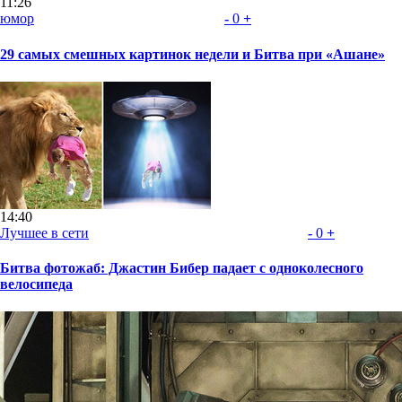
11:26
юмор
-
0
+
29 самых смешных картинок недели и Битва при «Ашане»
14:40
Лучшее в сети
-
0
+
Битва фотожаб: Джастин Бибер падает с одноколесного
велосипеда