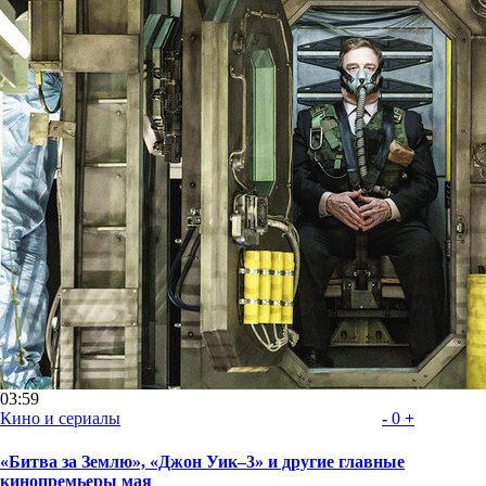
03:59
Кино и сериалы
-
0
+
«Битва за Землю», «Джон Уик–3» и другие главные
кинопремьеры мая