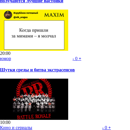
получаются лучшие настойки
20:00
юмор
-
0
+
Шутки среды и битва экстрасенсов
10:00
Кино и сериалы
-
0
+