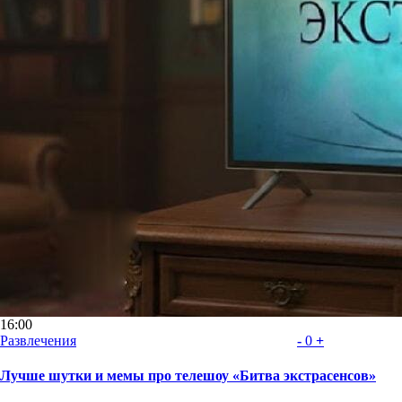
16:00
Развлечения
-
0
+
Лучше шутки и мемы про телешоу «Битва экстрасенсов»