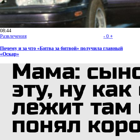
08:44
Развлечения
-
0
+
Почему и за что «Битва за битвой» получила главный
«Оскар»