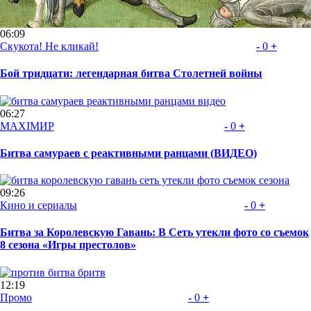
06:09
Скукота! Не кликай!
-
0
+
Бой тридцати: легендарная битва Столетней войны
06:27
MAXIMИР
-
0
+
Битва самураев с реактивными ранцами (ВИДЕО)
09:26
Кино и сериалы
-
0
+
Битва за Королевскую Гавань: В Сеть утекли фото со съемок
8 сезона «Игры престолов»
12:19
Промо
-
0
+