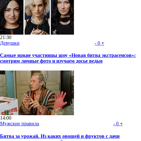
21:30
Девушки
-
0
+
Самые яркие участницы шоу «Новая битва экстрасенсов»:
смотрим личные фото и изучаем досье ведьм
14:00
Мужские правила
-
0
+
Битва за урожай. Из каких овощей и фруктов с дачи