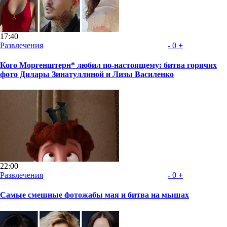
17:40
Развлечения
-
0
+
Кого Моргенштерн* любил по-настоящему: битва горячих
фото Дилары Зинатуллиной и Лизы Василенко
22:00
Развлечения
-
0
+
Самые смешные фотожабы мая и битва на мышах