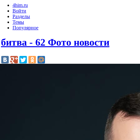
4him.ru
Войти
Разделы
Темы
Популярное
битва - 62 Фото новости