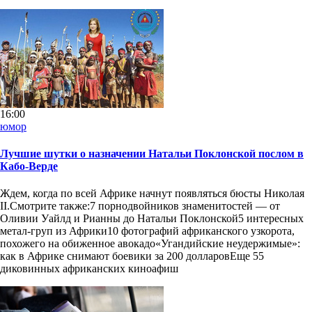
16:00
юмор
Лучшие шутки о назначении Натальи Поклонской послом в
Кабо-Верде
Ждем, когда по всей Африке начнут появляться бюсты Николая
II.Смотрите также:7 порнодвойников знаменитостей — от
Оливии Уайлд и Рианны до Натальи Поклонской5 интересных
метал-груп из Африки10 фотографий африканского узкорота,
похожего на обиженное авокадо«Угандийские неудержимые»:
как в Африке снимают боевики за 200 долларовЕще 55
диковинных африканских киноафиш