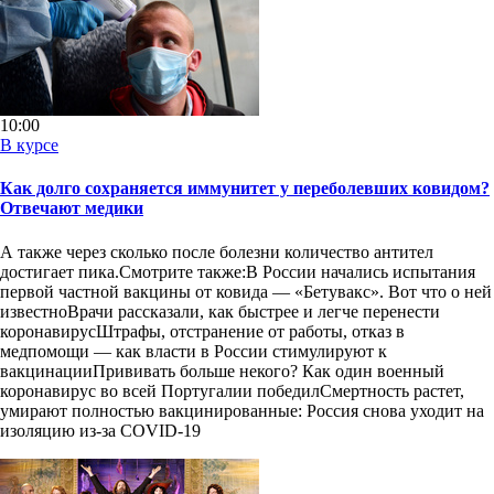
10:00
В курсе
Как долго сохраняется иммунитет у переболевших ковидом?
Отвечают медики
А также через сколько после болезни количество антител
достигает пика.Смотрите также:В России начались испытания
первой частной вакцины от ковида — «Бетувакс». Вот что о ней
известноВрачи рассказали, как быстрее и легче перенести
коронавирусШтрафы, отстранение от работы, отказ в
медпомощи — как власти в России стимулируют к
вакцинацииПрививать больше некого? Как один военный
коронавирус во всей Португалии победилСмертность растет,
умирают полностью вакцинированные: Россия снова уходит на
изоляцию из-за COVID-19