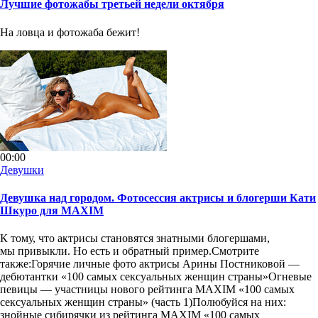
Лучшие фотожабы третьей недели октября
На ловца и фотожаба бежит!
00:00
Девушки
Девушка над городом. Фотосессия актрисы и блогерши Кати
Шкуро для MAXIM
К тому, что актрисы становятся знатными блогершами,
мы привыкли. Но есть и обратный пример.Смотрите
также:Горячие личные фото актрисы Арины Постниковой —
дебютантки «100 самых сексуальных женщин страны»Огневые
певицы — участницы нового рейтинга MAXIM «100 самых
сексуальных женщин страны» (часть 1)Полюбуйся на них:
знойные сибирячки из рейтинга MAXIM «100 самых