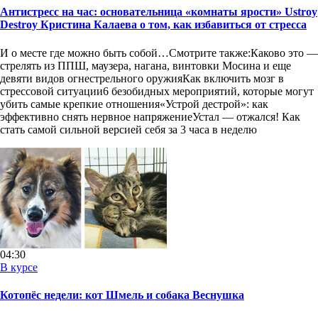
Антистресс на час: основательница «комнаты ярости» Ustroy
Destroy Кристина Калаева о том, как избавиться от стресса
И о месте где можно быть собой…Смотрите также:Каково это —
стрелять из ППШ, маузера, нагана, винтовки Мосина и еще
девяти видов огнестрельного оружияКак включить мозг в
стрессовой ситуации6 безобидных мероприятий, которые могут
убить самые крепкие отношения«Устрой дестрой»: как
эффективно снять нервное напряжениеУстал — отжался! Как
стать самой сильной версией себя за 3 часа в неделю
04:30
В курсе
Котопёс недели: кот Шмель и собака Веснушка