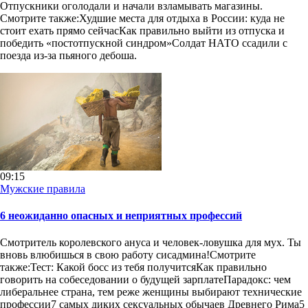
Отпускники оголодали и начали взламывать магазины.
Смотрите также:Худшие места для отдыха в России: куда не
стоит ехать прямо сейчасКак правильно выйти из отпуска и
победить «постотпускной синдром»Солдат НАТО ссадили с
поезда из-за пьяного дебоша.
09:15
Мужские правила
6 неожиданно опасных и неприятных профессий
Смотритель королевского ануса и человек-ловушка для мух. Ты
вновь влюбишься в свою работу сисадмина!Смотрите
также:Тест: Какой босс из тебя получитсяКак правильно
говорить на собеседовании о будущей зарплатеПарадокс: чем
либеральнее страна, тем реже женщины выбирают технические
профессии7 самых диких сексуальных обычаев Древнего Рима5