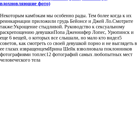
вдохновляющие фото)
Некоторым камбэкам мы особенно рады. Тем более когда к их
реинкарнации приложили грудь Бейонсе и Джей Ло.Смотрите
также:Укрощение стыдливой. Руководство к сексуальному
раскрепощению девушкиПопа Дженнифер Лопес, Урюпинск и
еще 6 вещей, о которых все слышали, но мало кто видел5
советов, как смотреть со своей девушкой порно и не выглядеть в
ее глазах извращенцемИрина Шейк взволновала поклонников
фотографиями топлес12 фотографий самых любопытных мест
человеческого тела