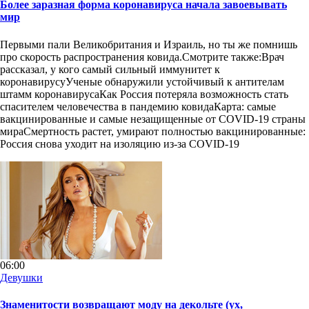
Более заразная форма коронавируса начала завоевывать
мир
Первыми пали Великобритания и Израиль, но ты же помнишь
про скорость распространения ковида.Смотрите также:Врач
рассказал, у кого самый сильный иммунитет к
коронавирусуУченые обнаружили устойчивый к антителам
штамм коронавирусаКак Россия потеряла возможность стать
спасителем человечества в пандемию ковидаКарта: самые
вакцинированные и самые незащищенные от COVID-19 страны
мираСмертность растет, умирают полностью вакцинированные:
Россия снова уходит на изоляцию из-за COVID-19
06:00
Девушки
Знаменитости возвращают моду на декольте (ух,