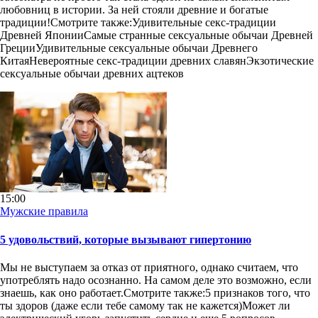
любовниц в истории. За ней стояли древние и богатые
традиции!Смотрите также:Удивительные секс-традиции
Древней ЯпонииСамые странные сексуальные обычаи Древней
ГрецииУдивительные сексуальные обычаи Древнего
КитаяНевероятные секс-традиции древних славянЭкзотические
сексуальные обычаи древних ацтеков
15:00
Мужские правила
5 удовольствий, которые вызывают гипертонию
Мы не выступаем за отказ от приятного, однако считаем, что
употреблять надо осознанно. На самом деле это возможно, если
знаешь, как оно работает.Смотрите также:5 признаков того, что
ты здоров (даже если тебе самому так не кажется)Может ли