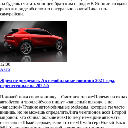
ты будешь считать японцев братским народомВ Японии создали
рюкзак в виде абсолютно натурального котаПикап по-
самурайски.
12:30
Авто
Ждем не дождемся. Автомобильные новинки 2021 года,
перенесенные на 2022-й
Пожалей пока свою копилку…Смотрите также:Почему на окнах
автобусов и троллейбусов пишут «запасный выход», а не
«запасной»?Редкие автомобильные эмблемы, которые ты часто
видишь, но не можешь определитьЛига чемпионов асов Второй
мировой: кто сбивал больше всехПочему немецкие автоматы
называют «Шмайссером», если это не «Шмайссер»Новый Isuzu
MU-X: внедорожник для людей в резиновых сапогах