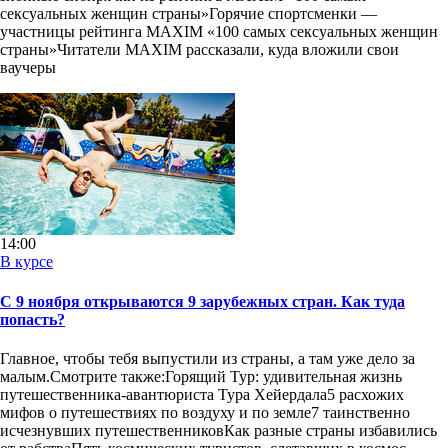
сексуальных женщин страны»Горячие спортсменки —
участницы рейтинга MAXIM «100 самых сексуальных женщин
страны»Читатели MAXIM рассказали, куда вложили свои
ваучеры
14:00
В курсе
С 9 ноября открываются 9 зарубежных стран. Как туда
попасть?
Главное, чтобы тебя выпустили из страны, а там уже дело за
малым.Смотрите также:Горящий Тур: удивительная жизнь
путешественника-авантюриста Тура Хейердала5 расхожих
мифов о путешествиях по воздуху и по земле7 таинственно
исчезнувших путешественниковКак разные страны избавились