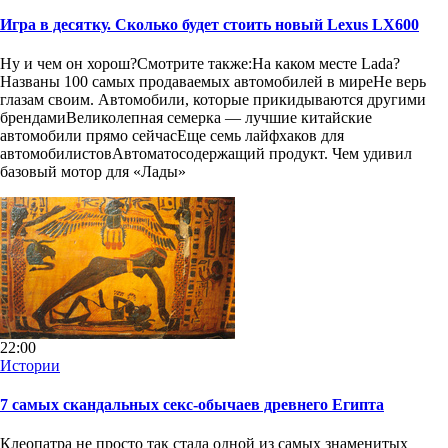
Игра в десятку. Сколько будет стоить новый Lexus LX600
Ну и чем он хорош?Смотрите также:На каком месте Lada?
Названы 100 самых продаваемых автомобилей в миреНе верь
глазам своим. Автомобили, которые прикидываются другими
брендамиВеликолепная семерка — лучшие китайские
автомобили прямо сейчасЕще семь лайфхаков для
автомобилистовАвтоматосодержащий продукт. Чем удивил
базовый мотор для «Лады»
22:00
Истории
7 самых скандальных секс-обычаев древнего Египта
Клеопатра не просто так стала одной из самых знаменитых