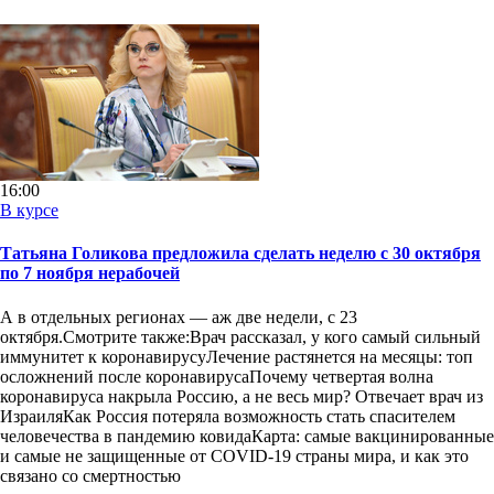
16:00
В курсе
Татьяна Голикова предложила сделать неделю с 30 октября
по 7 ноября нерабочей
А в отдельных регионах — аж две недели, с 23
октября.Смотрите также:Врач рассказал, у кого самый сильный
иммунитет к коронавирусуЛечение растянется на месяцы: топ
осложнений после коронавирусаПочему четвертая волна
коронавируса накрыла Россию, а не весь мир? Отвечает врач из
ИзраиляКак Россия потеряла возможность стать спасителем
человечества в пандемию ковидаКарта: самые вакцинированные
и самые не защищенные от COVID-19 страны мира, и как это
связано со смертностью