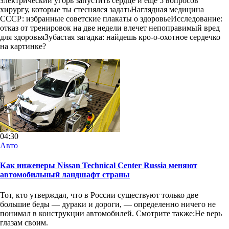
электрический угорь запустить сердце и еще 5 вопросов
хирургу, которые ты стеснялся задатьНаглядная медицина
СССР: избранные советские плакаты о здоровьеИсследование:
отказ от тренировок на две недели влечет непоправимый вред
для здоровьяЗубастая загадка: найдешь кро-о-охотное сердечко
на картинке?
04:30
Авто
Как инженеры Nissan Technical Center Russia меняют
автомобильный ландшафт страны
Тот, кто утверждал, что в России существуют только две
большие беды — дураки и дороги, — определенно ничего не
понимал в конструкции автомобилей. Смотрите также:Не верь
глазам своим.