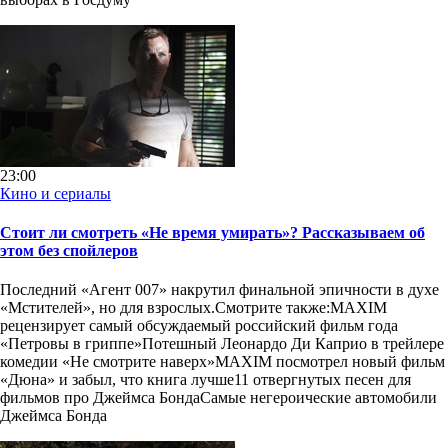
23:00
Кино и сериалы
Cтоит ли смотреть «Не время умирать»? Рассказываем об
этом без спойлеров
Последний «Агент 007» накрутил финальной эпичности в духе
«Мстителей», но для взрослых.Смотрите также:MAXIM
рецензирует самый обсуждаемый российский фильм года
«Петровы в гриппе»Потешный Леонардо Ди Каприо в трейлере
комедии «Не смотрите наверх»MAXIM посмотрел новый фильм
«Дюна» и забыл, что книга лучше11 отвергнутых песен для
фильмов про Джеймса БондаСамые негероические автомобили
Джеймса Бонда