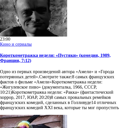
23:00
Кино и сериалы
Короткометражка недели: «Пустяки» (комедия, 1989,
Франция, 7:12)
Одно из первых произведений автора «Амели» и «Города
потерянных детей».Смотрите также:8 самых французских
фактов о фильме «Амели»Короткометражка недели:
«Жигулевское пиво­» (документалка, 1966, СССР,
10:21)Короткометражка недели: «Ракка­» (фантастический
хоррор, 2017, ЮАР, 20:20)8 самых провальных ремейков
французских комедий, сделанных в Голливуде14 отличных
французских комедий XXI века, которые ты мог пропустить