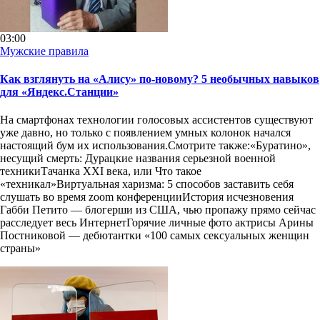
03:00
Мужские правила
Как взглянуть на «Алису» по-новому? 5 необычных навыков
для «Яндекс.Станции»
На смартфонах технологии голосовых ассистентов существуют
уже давно, но только с появлением умных колонок начался
настоящий бум их использования.Смотрите также:«Буратино»,
несущий смерть: Дурацкие названия серьезной военной
техникиТачанка XXI века, или Что такое
«техникал»Виртуальная харизма: 5 способов заставить себя
слушать вo время zoom конференцииИстория исчезновения
Габби Петито — блогерши из США, чью пропажу прямо сейчас
расследует весь ИнтернетГорячие личные фото актрисы Арины
Постниковой — дебютантки «100 самых сексуальных женщин
страны»