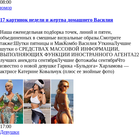
08:00
юмор
17 картинок недели и жертва домашнего Василия
Наша еженедельная подборка точек, линий и пятен,
объединенных в смешные визуальные образы.Смотрите
также:Шутки пятницы и МакКомбо Василия УткинаЛучшие
шутки о СРЕДСТВАХ МАССОВОЙ ИНФОРМАЦИИ,
ВЫПОЛНЯЮЩИХ ФУНКЦИИ ИНОСТРАННОГО АГЕНТА22
лучших анекдота сентябряЛучшие фотожабы сентябряЧто
известно о новой девушке Гарика «Бульдога» Харламова —
актрисе Катерине Ковальчук (плюс ее знойные фото)
17:00
Девушки