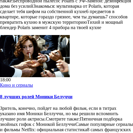
также:Беспроводной пылесос Polaris c УФ-лампой: дезинфекция
дома без усилийЗнакомься: мультиварка от Polaris, которая
сделает тебя шефом на собственной кухне6 предметов в
квартире, которые гораздо грязнее, чем ты думаешь7 способов
превратить кухню в мужскую территориюТихий и мощный
блендер Polaris заменит 4 прибора на твоей кухне
18:00
Кино и сериалы
8 лучших ролей Моники Белуччи
Зритель, конечно, пойдет на любой фильм, если в титрах
указано имя Моники Беллуччи, но мы решили вспомнить
лучшие роли актрисы.Смотрите также:Пятничная подборка
знойных гифок с Моникой БеллуччиСамые популярные сериалы
и фильмы Netflix: официальная статистика8 самых французских