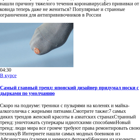
нашли причину тяжелого течения коронавирусаБез прививки от
ковида теперь даже не жениться? Популярные и странные
ограничения для антипрививочников в России
04:30
В курсе
Самый главный тренд: японский дизайнер придумал носки с
дырками по умолчанию
Скоро на подиуме: треники с пузырями на коленях и майка-
алкоголичка с жирными пятнами.Смотрите также:7 самых
диких трендов женской красоты в азиатских странахСтранный
тренд: уничтожать суперкары идиотскими способамиНовый
тренд: люди мира все громче требуют права ремонтировать свою
техникуВ Интернете нашли самых модных боевиков из
Афганистана (галерея и немного фотожаб)Бикини из изоленты