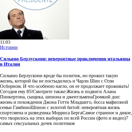
11:03
Истории
Сильвио Берлускони: невероятные приключения итальянца
в Италии
Сильвио Берлускони вроде бы политик, но прожил такую
жизнь, которой бы не постыдились и Чарли Шин с Оззи
Осборном. И что особенно нагло, он ее продолжает проживать!
Сегодня ему 85!Смотрите также:Жизнь и подвиги Алана
Пинкертона, сыщика, шпиона и джентльменаГромкий дон:
жизнь и похождения Джона Готти Младшего, босса мафиозной
семьи ГамбиноШпион с золотой битой: невероятная жизнь
спортсмена и разведчика Морриса БергаСамое странное и дикое,
что творилось на этих выборах по всей России (фото и видео)7
самых сексуальных дочек политиков