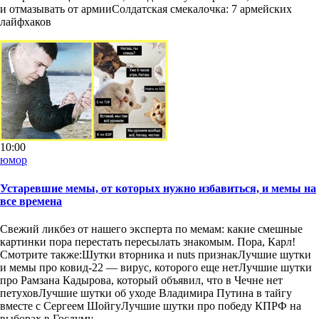
и отмазывать от армииСолдатская смекалочка: 7 армейских
лайфхаков
10:00
юмор
Устаревшие мемы, от которых нужно избавиться, и мемы на
все времена
Свежий ликбез от нашего эксперта по мемам: какие смешные
картинки пора перестать пересылать знакомым. Пора, Карл!
Смотрите также:Шутки вторника и nuts признакЛучшие шутки
и мемы про ковид-22 — вирус, которого еще нетЛучшие шутки
про Рамзана Кадырова, который объявил, что в Чечне нет
петуховЛучшие шутки об уходе Владимира Путина в тайгу
вместе с Сергеем ШойгуЛучшие шутки про победу КПРФ на
выборах в Госдуму