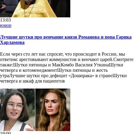
13:03
юмор
Лучшие шутки про венчание князя Романова и попа Гарика
Харламова
Если через сто лет нас спросят, что происходит в России, мы
ответим: арестовывают коммунистов и венчают царей.Смотрите
также:Шутки пятницы и МакКомбо Василия УткинаШутки
четверга и котоменеджментШутки пятницы и жесть
утраЛучшие шутки про дефицит «Доширака» в странеШутки
четверга и шкаф для пациентов
19:00