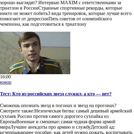
хорошо выглядят? Интервью MAXIM c ответственными за
триатлон в РоссииСтранные спортивные рекорды, которые
никто не может побить3 вида тренировок, которые лучше всего
помогают от депрессииПять советов от олимпийского
чемпиона, как подготовиться к триатлону
16:00
юмор
Тест: Кто из российских звезд служил, а кто — нет?
Сможешь опознать звезд в погонах и звезд на прогонах?
Смотрите также:Неэпическая битва: самый дешевый армейский
сухпаек России против самого дорогого сухпайка из
ЕвропыВоенные и смешные: самая чудная форма армий
мираЛучшие анекдоты про армию и службуДетский ад:
исчерпывающее пособие, как детей нужно рожать, воспитывать