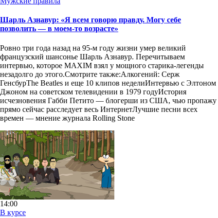
Мужские правила
Шарль Азнавур: «Я всем говорю правду. Могу себе
позволить — в моем-то возрасте»
Ровно три года назад на 95-м году жизни умер великий
французский шансонье Шарль Азнавур. Перечитываем
интервью, которое MAXIM взял у мощного старика-легенды
незадолго до этого.Смотрите также:Алкогений: Серж
ГенсбурThe Beatles и еще 10 клипов неделиИнтервью с Элтоном
Джоном на советском телевидении в 1979 годуИстория
исчезновения Габби Петито — блогерши из США, чью пропажу
прямо сейчас расследует весь ИнтернетЛучшие песни всех
времен — мнение журнала Rolling Stone
14:00
В курсе