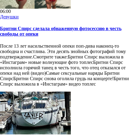
06:00
Девушки
Бритни Спирс сделала обнаженную фотосессию в честь
свободы от опеки
После 13 лет насильственной опеки поп-дива наконец-то
свободна и счастлива. Эти десять знойных фотографий тому
подтверждение.Смотрите также:Бритни Спирс выложила в
«Инстаграм» новые волнующие фото топлесБритни Спирс
исполнила горячий танец в честь того, что отец отказался от
опеки над ней (видео)Самые сексуальные наряды Бритни
СпирсБритни Спирс снова оголила грудь на концерте!Бритни
Спирс выложила в «Инстаграм» видео топлес