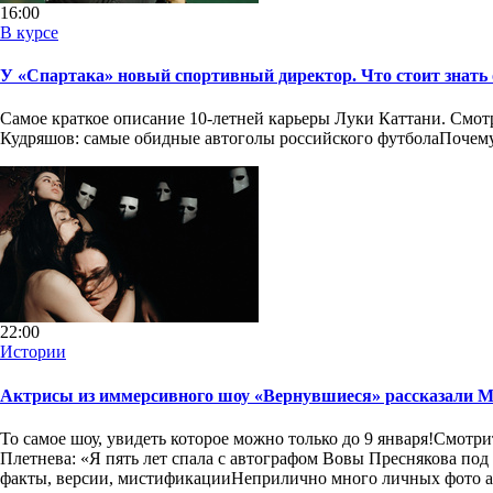
16:00
В курсе
У «Спартака» новый спортивный директор. Что стоит знать
Самое краткое описание 10-летней карьеры Луки Каттани. Смот
Кудряшов: самые обидные автоголы российского футболаПочему 
22:00
Истории
Актрисы из иммерсивного шоу «Вернувшиеся» рассказали MA
То самое шоу, увидеть которое можно только до 9 января!Смотр
Плетнева: «Я пять лет спала с автографом Вовы Преснякова 
факты, версии, мистификацииНеприлично много личных фото а