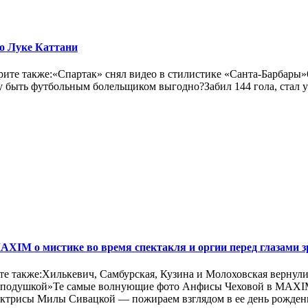
 о Луке Каттани
рите также:«Спартак» снял видео в стилистике «Санта-Барбары
быть футбольным болельщиком выгодно?Забил 144 гола, стал уч
XIM о мистике во время спектакля и оргии перед глазами з
ите также:Хилькевич, Самбурская, Кузина и Молоховская вернули
под подушкой»Те самые волнующие фото Анфисы Чеховой в MAXI
ктрисы Милы Сивацкой — пожираем взглядом в ее день рожден