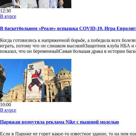
12:30
В курсе
В баскетбольном «Реале» вспышка COVID-19. Игра Евроли
Когда готовились к напряженной борьбе, а победила всех болез
играть, потому что он слишком высокийЗащитник клуба НБА и ег
показал, что он беременныйСамая большая драка в истории баск
10:00
В курсе
Парижан возмутила реклама Nike с пышной моделью
Если в Париже не горит какое-то известное здание, то на нем 