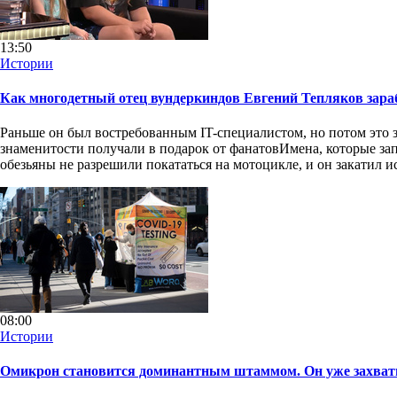
13:50
Истории
Как многодетный отец вундеркиндов Евгений Тепляков зараб
Раньше он был востребованным IT-специалистом, но потом это з
знаменитости получали в подарок от фанатовИмена, которые за
обезьяны не разрешили покататься на мотоцикле, и он закатил 
08:00
Истории
Омикрон становится доминантным штаммом. Он уже захв