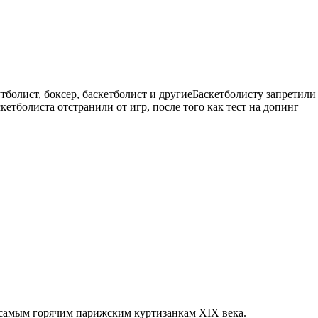
тболист, боксер, баскетболист и другиеБаскетболисту запретили
етболиста отстранили от игр, после того как тест на допинг
о самым горячим парижским куртизанкам XIX века.