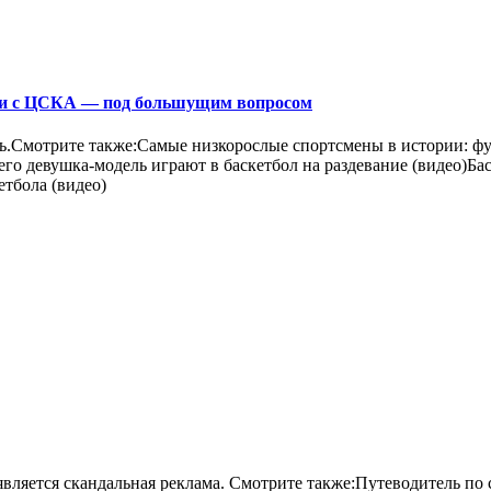
ги с ЦСКА — под большущим вопросом
нь.Смотрите также:Самые низкорослые спортсмены в истории: фу
о девушка-модель играют в баскетбол на раздевание (видео)Баск
етбола (видео)
появляется скандальная реклама. Смотрите также:Путеводитель п