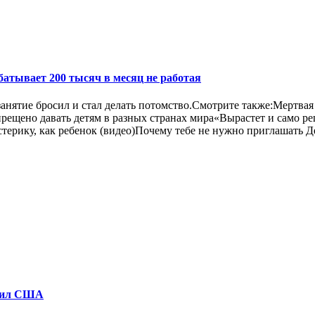
атывает 200 тысяч в месяц не работая
анятие бросил и стал делать потомство.Смотрите также:Мертвая 
прещено давать детям в разных странах мира«Вырастет и само р
истерику, как ребенок (видео)Почему тебе не нужно приглашать 
атил США