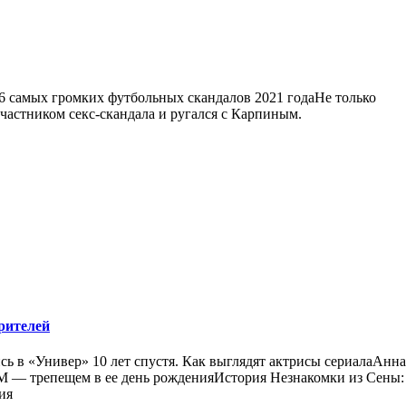
»6 самых громких футбольных скандалов 2021 годаНе только
астником секс-скандала и ругался с Карпиным.
рителей
сь в «Универ» 10 лет спустя. Как выглядят актрисы сериалаАнна
M — трепещем в ее день рожденияИстория Незнакомки из Сены:
ия