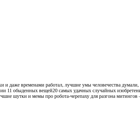
 и даже временами работал, лучшие умы человечества думали, к
нии 11 обыденных вещей20 самых удачных случайных изобретени
чшие шутки и мемы про робота-черепаху для разгона митингов 