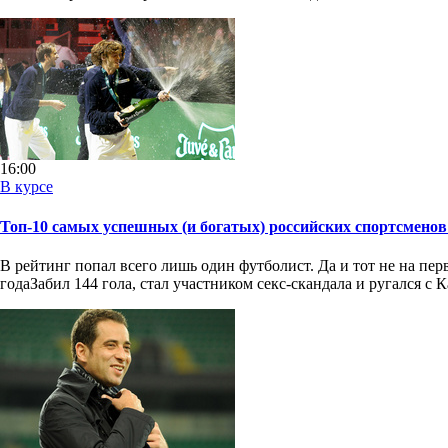
16:00
В курсе
Топ-10 самых успешных (и богатых) российских спортсменов 
В рейтинг попал всего лишь один футболист. Да и тот не на пе
годаЗабил 144 гола, стал участником секс-скандала и ругался с