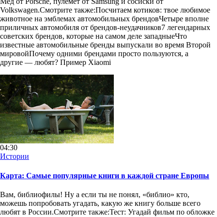
Мед от Porsche, пулемет от Samsung и сосиски от
Volkswagen.Смотрите также:Посчитаем котиков: твое любимое
животное на эмблемах автомобильных брендовЧетыре вполне
приличных автомобиля от брендов-неудачников7 легендарных
советских брендов, которые на самом деле западныеЧто
известные автомобильные бренды выпускали во время Второй
мировойПочему одними брендами просто пользуются, а
другие — любят? Пример Xiaomi
04:30
Истории
Карта: Cамые популярные книги в каждой стране Европы
Вам, библиофилы! Ну а если ты не понял, «библио» кто,
можешь попробовать угадать, какую же книгу больше всего
любят в России.Смотрите также:Тест: Угадай фильм по обложке