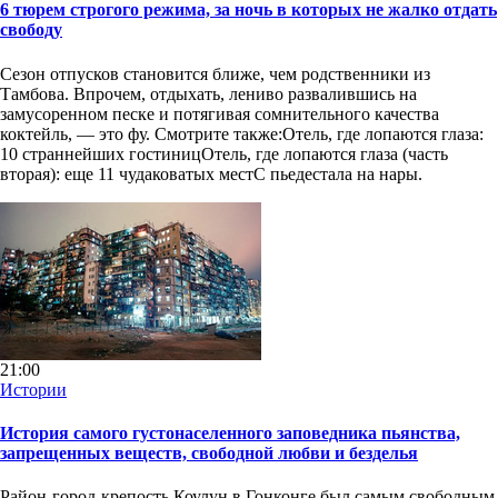
6 тюрем строгого режима, за ночь в которых не жалко отдать
свободу
Сезон отпусков становится ближе, чем родственники из
Тамбова. Впрочем, отдыхать, лениво развалившись на
замусоренном песке и потягивая сомнительного качества
коктейль, — это фу. Смотрите также:Отель, где лопаются глаза:
10 страннейших гостиницОтель, где лопаются глаза (часть
вторая): еще 11 чудаковатых местС пьедестала на нары.
21:00
Истории
История самого густонаселенного заповедника пьянства,
запрещенных веществ, свободной любви и безделья
Район-город-крепость Коулун в Гонконге был самым свободным