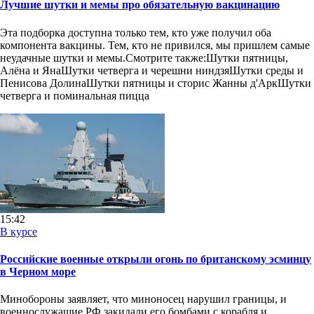
Лучшие шутки и мемы про обязательную вакцинацию
Эта подборка доступна только тем, кто уже получил оба
компонента вакцины. Тем, кто не привился, мы пришлем самые
неудачные шутки и мемы.Смотрите также:Шутки пятницы,
Алёна и ЯнаШутки четверга и черешни ниндзяШутки среды и
Пенисова ДолинаШутки пятницы и сторис Жанны д'АркШутки
четверга и поминальная пицца
15:42
В курсе
Российские военные открыли огонь по британскому эсминцу
в Черном море
Минобороны заявляет, что миноносец нарушил границы, и
военнослужащие РФ закидали его бомбами с корабля и