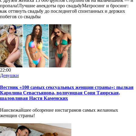
с друзей жениха 13 000 фунтов стерлингов на мальчишник — и
пропала!Лучшие анекдоты про свадьбуМатросинг и бросинг:
как оттянуть свадьбу до последнего8 спонтанных и дерзких
побегов со свадьбы
22:00
Девушки
Вестник «100 самых сексуальных женщин страны»: пылкая
Каролина Севастьянова, волнующая Соня Таюрская,
шаловливая Настя Каменских
Наисвежайшее обозрение инстаграмов самых желанных
женщин страны!