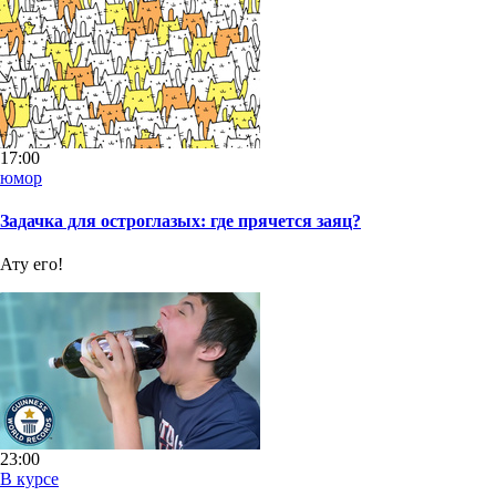
17:00
юмор
Задачка для остроглазых: где прячется заяц?
Ату его!
23:00
В курсе