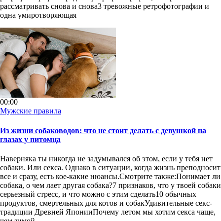
рассматривать снова и снова3 тревожные ретрофотографии и
одна умиротворяющая
00:00
Мужские правила
Из жизни собаководов: что не стоит делать с девушкой на
глазах у питомца
Наверняка ты никогда не задумывался об этом, если у тебя нет
собаки. Или секса. Однако в ситуации, когда жизнь преподносит
все и сразу, есть кое-какие нюансы.Смотрите также:Понимает ли
собака, о чем лает другая собака?7 признаков, что у твоей собаки
серьезный стресс, и что можно с этим сделать10 обычных
продуктов, смертельных для котов и собакУдивительные секс-
традиции Древней ЯпонииПочему летом мы хотим секса чаще,
чем зимой