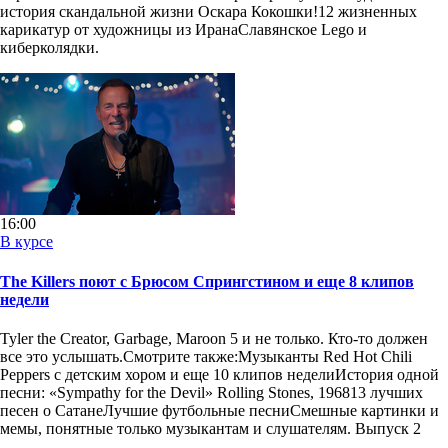
история скандальной жизни Оскара Кокошки!12 жизненных
карикатур от художницы из ИранаСлавянское Lego и
киберколядки.
16:00
В курсе
The Killers поют с Брюсом Спрингстином и еще 8 клипов
недели
Tyler the Creator, Garbage, Maroon 5 и не только. Кто-то должен
все это услышать.Смотрите также:Музыканты Red Hot Chili
Peppers с детским хором и еще 10 клипов неделиИстория одной
песни: «Sympathy for the Devil» Rolling Stones, 196813 лучших
песен о СатанеЛучшие футбольные песниСмешные картинки и
мемы, понятные только музыкантам и слушателям. Выпуск 2