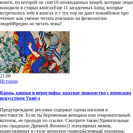
книги, по которой он снят10 неожиданных вещей, которые люди
находили в старых книгахЕще 11 загадочных блюд, которые
встретились тебе в книгах и с тех пор не дают покояНовое про
чтение: как умение читать повлияло на физиологию
людейВредно ли читать лежа?
21:00
Истории
Кровь, кишки и иероглифы: краткое знакомство с японским
искусством Укиё-э
Предупреждаем: рисунки содержат сцены насилия и
жестокости. Если ты беременная женщина или очаровательный
котенок, не проходи по ссылке. Смотрите также:Удивительные
секс-традиции Древней Японии11 популярных мемов,
нарисованных в стиле японских гравюрБезумный художник: