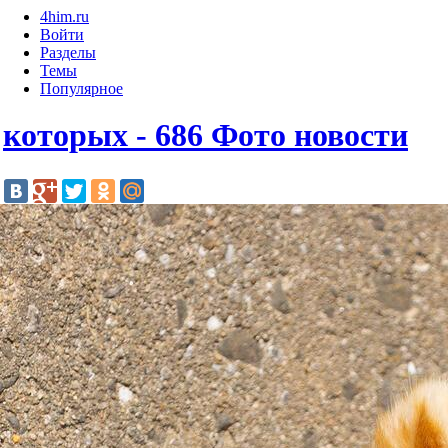
4him.ru
Войти
Разделы
Темы
Популярное
которых - 686 Фото новости