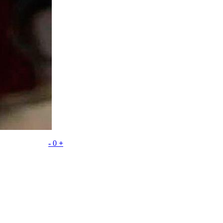
-
0
+