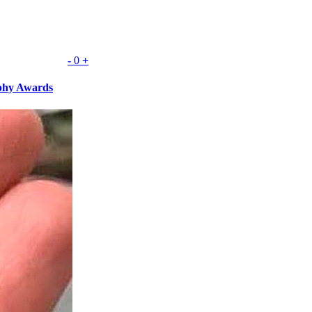
-
0
+
phy Awards