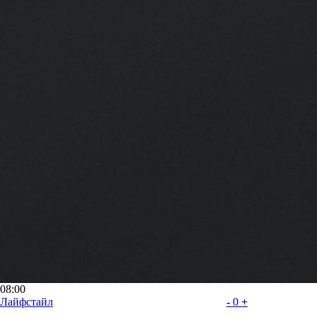
08:00
Лайфстайл
-
0
+