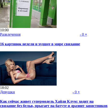
10:00
Развлечения
-
0
+
16 картинок недели и худшее в мире свидание
18:02
Девушки
-
0
+
Как сейчас живет супермодель Хайди Клум: ходит на
свидание без белья, прыгает на батуте и дразнит завистников