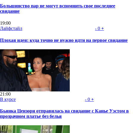
Большинство пар не могут вспомнить свое последнее
свидание
19:00
Лайфстайл
-
0
+
Плохая идея: куда точно не нужно идти на первое свидание
21:00
В курсе
-
0
+
Бьянка Цензори отправилась на свидание с Канье Уэстом в
прозрачном платье без белья