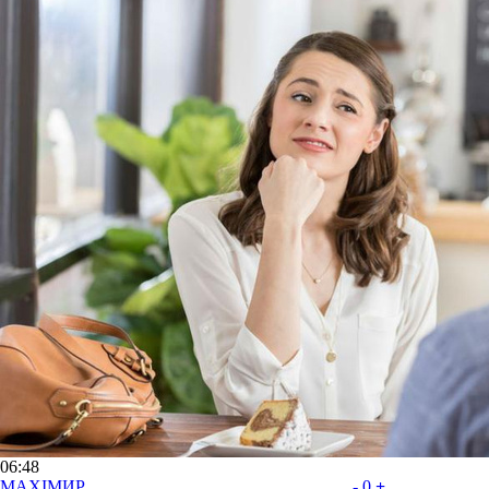
06:48
MAXIMИР
-
0
+