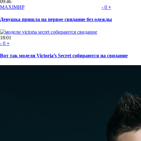
09:46
MAXIMИР
-
0
+
Девушка пришла на первое свидание без одежды
18:01
-
0
+
Вот так модели Victoria’s Secret собираются на свидание