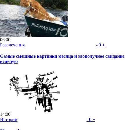
06:00
Развлечения
-
0
+
Самые смешные картинки месяца и злополучное свидание
вслепую
14:00
Истории
-
0
+