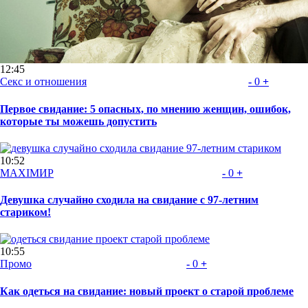
12:45
Секс и отношения
-
0
+
Первое свидание: 5 опасных, по мнению женщин, ошибок,
которые ты можешь допустить
10:52
MAXIMИР
-
0
+
Девушка случайно сходила на свидание с 97-летним
стариком!
10:55
Промо
-
0
+
Как одеться на свидание: новый проект о старой проблеме