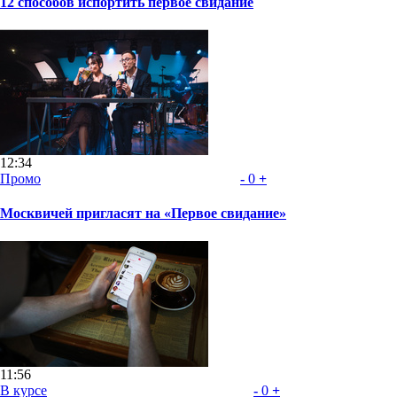
12 способов испортить первое свидание
12:34
Промо
-
0
+
Москвичей пригласят на «Первое свидание»
11:56
В курсе
-
0
+