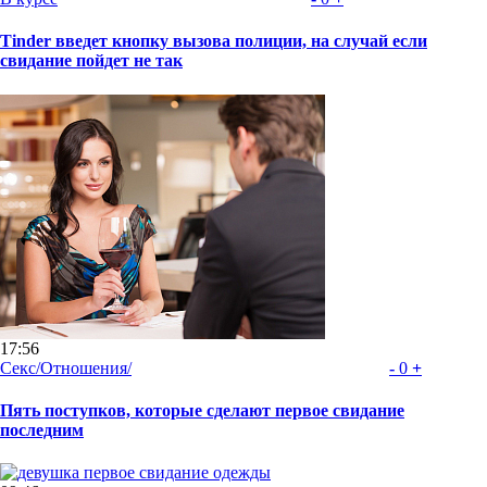
Tinder введет кнопку вызова полиции, на случай если
свидание пойдет не так
17:56
Секс/Отношения/
-
0
+
Пять поступков, которые сделают первое свидание
последним