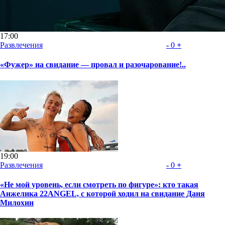
17:00
Развлечения
-
0
+
«Фужер» на свидание — провал и разочарование!..
19:00
Развлечения
-
0
+
«Не мой уровень, если смотреть по фигуре»: кто такая
Анжелика 22ANGEL, с которой ходил на свидание Даня
Милохин