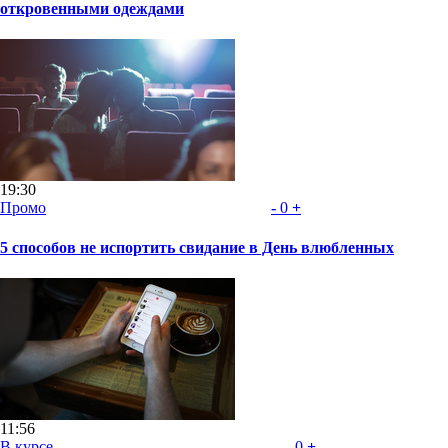
откровенными одеждами
19:30
Промо
-
0
+
5 способов не испортить свидание в День влюбленных
11:56
В курсе
-
0
+