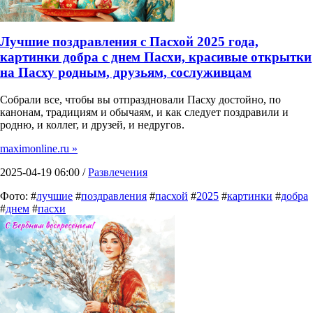
Лучшие поздравления с Пасхой 2025 года,
картинки добра с днем Пасхи, красивые открытки
на Пасху родным, друзьям, сослуживцам
Собрали все, чтобы вы отпраздновали Пасху достойно, по
канонам, традициям и обычаям, и как следует поздравили и
родню, и коллег, и друзей, и недругов.
maximonline.ru »
2025-04-19 06:00 /
Развлечения
Фото: #
лучшие
#
поздравления
#
пасхой
#
2025
#
картинки
#
добра
#
днем
#
пасхи