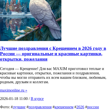
Лучшие поздравления с Крещением в 2026 году в
России — оригинальные и красивые картинки,
открытки, пожелания
Сегодня — Крещение! Для вас MAXIM приготовил теплые и
красивые картинки, открытки, пожелания и поздравления,
чтобы вы могли отправить их всем вашим близким, любимым,
родным, друзьям и коллегам.
maximonline.ru »
2026-01-18 11:00 /
В курсе
Фото: #
лучшие
#
поздравления
#
крещением
#
2026
#
россии