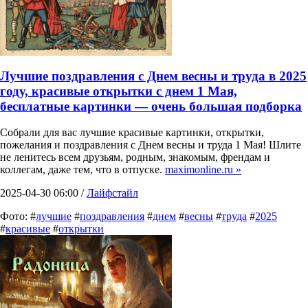
Лучшие поздравления с Днем весны и труда в 2025
году, красивые открытки с днем 1 Мая,
бесплатные картинки — очень большая подборка
Собрали для вас лучшие красивые картинки, открытки,
пожелания и поздравления с Днем весны и труда 1 Мая! Шлите
не ленитесь всем друзьям, родным, знакомым, френдам и
коллегам, даже тем, что в отпуске.
maximonline.ru »
2025-04-30 06:00 /
Лайфстайл
Фото: #
лучшие
#
поздравления
#
днем
#
весны
#
труда
#
2025
#
красивые
#
открытки