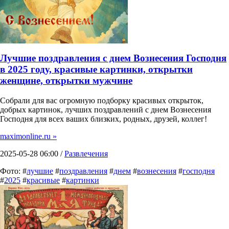
Лучшие поздравления с днем Вознесения Господня
в 2025 году, красивые картинки, открытки
женщине, открытки мужчине
Собрали для вас огромную подборку красивых открыток,
добрых картинок, лучших поздравлений с днем Вознесения
Господня для всех ваших близких, родных, друзей, коллег!
maximonline.ru »
2025-05-28 06:00 /
Развлечения
Фото: #
лучшие
#
поздравления
#
днем
#
вознесения
#
господня
#
2025
#
красивые
#
картинки