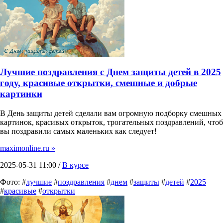
Лучшие поздравления с Днем защиты детей в 2025
году, красивые открытки, смешные и добрые
картинки
В День защиты детей сделали вам огромную подборку смешных
картинок, красивых открыток, трогательных поздравлений, чтоб
вы поздравили самых маленьких как следует!
maximonline.ru »
2025-05-31 11:00 /
В курсе
Фото: #
лучшие
#
поздравления
#
днем
#
защиты
#
детей
#
2025
#
красивые
#
открытки