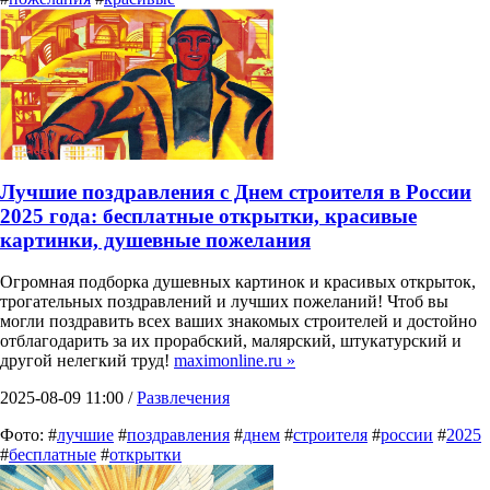
Лучшие поздравления с Днем строителя в России
2025 года: бесплатные открытки, красивые
картинки, душевные пожелания
Огромная подборка душевных картинок и красивых открыток,
трогательных поздравлений и лучших пожеланий! Чтоб вы
могли поздравить всех ваших знакомых строителей и достойно
отблагодарить за их прорабский, малярский, штукатурский и
другой нелегкий труд!
maximonline.ru »
2025-08-09 11:00 /
Развлечения
Фото: #
лучшие
#
поздравления
#
днем
#
строителя
#
россии
#
2025
#
бесплатные
#
открытки