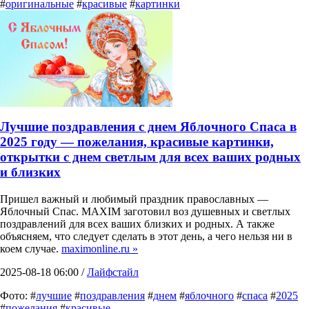
#
оригинальные
#
красивые
#
картинки
Лучшие поздравления с днем Яблочного Спаса в
2025 году — пожелания, красивые картинки,
открытки с днем светлым для всех ваших родных
и близких
Пришел важный и любимый праздник православных —
Яблочный Спас. MAXIM заготовил воз душевных и светлых
поздравлений для всех ваших близких и родных. А также
объясняем, что следует сделать в этот день, а чего нельзя ни в
коем случае.
maximonline.ru »
2025-08-18 06:00 /
Лайфстайл
Фото: #
лучшие
#
поздравления
#
днем
#
яблочного
#
спаса
#
2025
#
пожелания
#
красивые