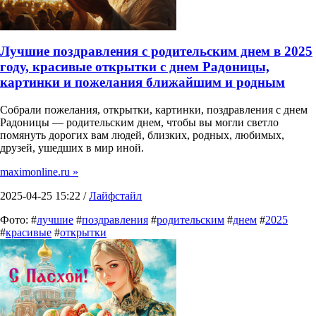
Лучшие поздравления с родительским днем в 2025
году, красивые открытки с днем Радоницы,
картинки и пожелания ближайшим и родным
Собрали пожелания, открытки, картинки, поздравления с днем
Радоницы — родительским днем, чтобы вы могли светло
помянуть дорогих вам людей, близких, родных, любимых,
друзей, ушедших в мир иной.
maximonline.ru »
2025-04-25 15:22 /
Лайфстайл
Фото: #
лучшие
#
поздравления
#
родительским
#
днем
#
2025
#
красивые
#
открытки