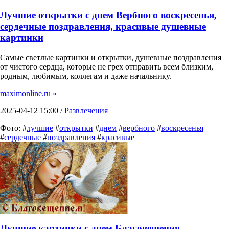
Лучшие открытки с днем Вербного воскресенья,
сердечные поздравления, красивые душевные
картинки
Самые светлые картинки и открытки, душевные поздравления
от чистого сердца, которые не грех отправить всем близким,
родным, любимым, коллегам и даже начальнику.
maximonline.ru »
2025-04-12 15:00 /
Развлечения
Фото: #
лучшие
#
открытки
#
днем
#
вербного
#
воскресенья
#
сердечные
#
поздравления
#
красивые
Лучшие картинки с днем Благовещения,