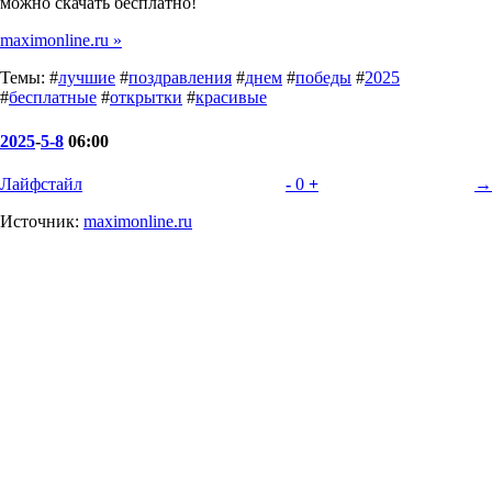
можно скачать бесплатно!
maximonline.ru »
Темы: #
лучшие
#
поздравления
#
днем
#
победы
#
2025
#
бесплатные
#
открытки
#
красивые
2025
-
5-8
06:00
Лайфстайл
-
0
+
→
Источник:
maximonline.ru