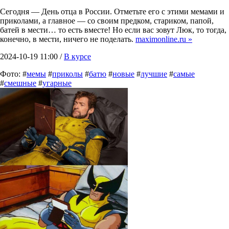
Сегодня — День отца в России. Отметьте его с этими мемами и
приколами, а главное — со своим предком, стариком, папой,
батей в мести… то есть вместе! Но если вас зовут Люк, то тогда,
конечно, в мести, ничего не поделать.
maximonline.ru »
2024-10-19 11:00 /
В курсе
Фото: #
мемы
#
приколы
#
батю
#
новые
#
лучшие
#
самые
#
смешные
#
угарные