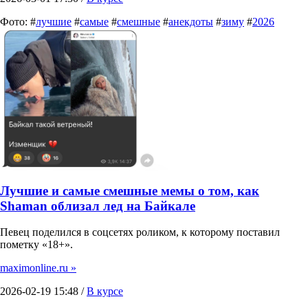
Фото: #
лучшие
#
самые
#
смешные
#
анекдоты
#
зиму
#
2026
Лучшие и самые смешные мемы о том, как
Shaman облизал лед на Байкале
Певец поделился в соцсетях роликом, к которому поставил
пометку «18+».
maximonline.ru »
2026-02-19 15:48 /
В курсе