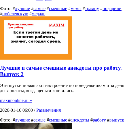
Фото: #
лучшие
#
самые
#
смешные
#
мемы
#
трампу
#
подарили
#
нобелевскую
#
медаль
Лучшие и самые смешные анекдоты про работу.
Выпуск 2
Эти шутки повышают настроение по понедельникам и за день
до зарплаты, когда деньги кончились.
maximonline.ru »
2026-01-16 06:00 /
Развлечения
Фото: #
лучшие
#
самые
#
смешные
#
анекдоты
#
работу
#
выпуск