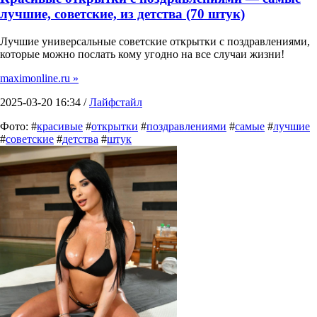
лучшие, советские, из детства (70 штук)
Лучшие универсальные советские открытки с поздравлениями,
которые можно послать кому угодно на все случаи жизни!
maximonline.ru »
2025-03-20 16:34 /
Лайфстайл
Фото: #
красивые
#
открытки
#
поздравлениями
#
самые
#
лучшие
#
советские
#
детства
#
штук