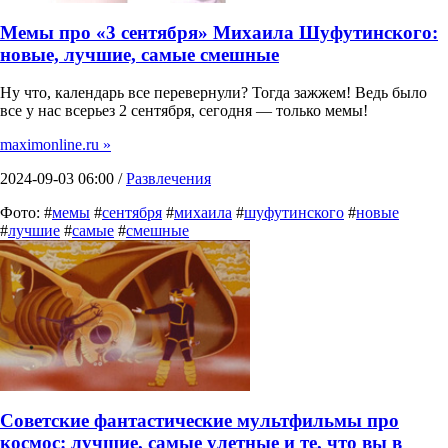
Мемы про «3 сентября» Михаила Шуфутинского:
новые, лучшие, самые смешные
Ну что, календарь все перевернули? Тогда зажжем! Ведь было
все у нас всерьез 2 сентября, сегодня — только мемы!
maximonline.ru »
2024-09-03 06:00 /
Развлечения
Фото: #
мемы
#
сентября
#
михаила
#
шуфутинского
#
новые
#
лучшие
#
самые
#
смешные
Советские фантастические мультфильмы про
космос: лучшие, самые улетные и те, что вы в