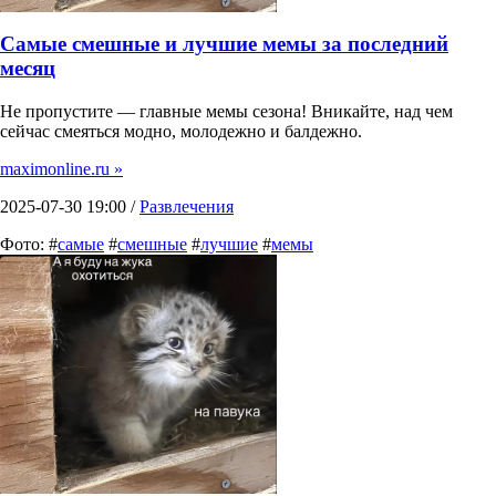
Самые смешные и лучшие мемы за последний
месяц
Не пропустите — главные мемы сезона! Вникайте, над чем
сейчас смеяться модно, молодежно и балдежно.
maximonline.ru »
2025-07-30 19:00 /
Развлечения
Фото: #
самые
#
смешные
#
лучшие
#
мемы