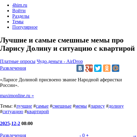
4him.ru
Войти
Разделы
Темы
Популярное
Лучшие и самые смешные мемы про
Ларису Долину и ситуацию с квартирой
Платные опросы
Чудо.деньги - AirDrop
Развлечения
«Ларисе Долиной присвоено звание Народной аферистки
России».
maximonline.ru »
Темы: #
лучшие
#
самые
#
смешные
#
мемы
#
ларису
#
долину
#
ситуацию
#
квартирой
2025
-
12-2
08:00
Развлечения
-
0
+
→