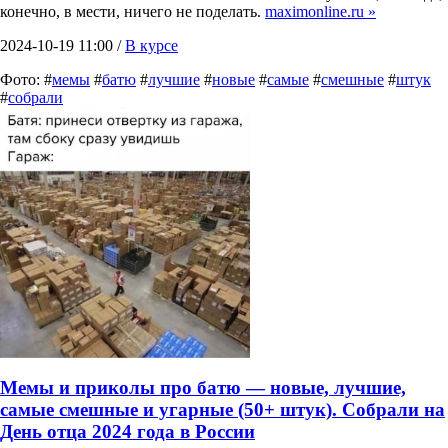
конечно, в мести, ничего не поделать.
maximonline.ru »
2024-10-19 11:00 /
В курсе
Фото: #
мемы
#
батю
#
лучшие
#
новые
#
самые
#
смешные
#
штук
#
собрали
Мемы и приколы про батю — новые, лучшие,
самые смешные и угарные (50+ штук). Собрали на
День отца 2024 года в России