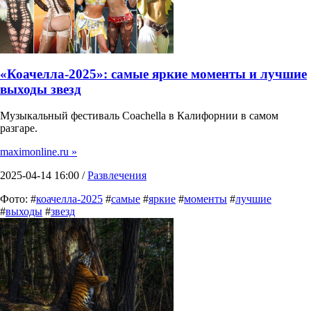
«Коачелла-2025»: самые яркие моменты и лучшие
выходы звезд
Музыкальный фестиваль Coachella в Калифорнии в самом
разгаре.
maximonline.ru »
2025-04-14 16:00 /
Развлечения
Фото: #
коачелла-2025
#
самые
#
яркие
#
моменты
#
лучшие
#
выходы
#
звезд