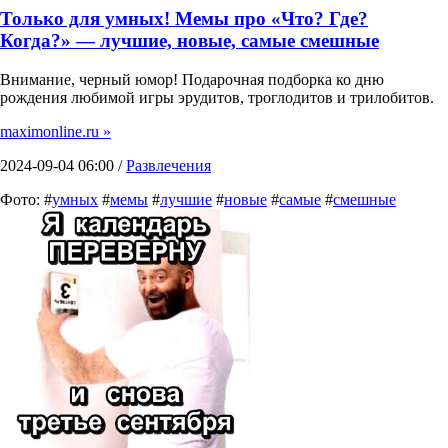
Только для умных! Мемы про «Что? Где?
Когда?» — лучшие, новые, самые смешные
Внимание, черный юмор! Подарочная подборка ко дню
рождения любимой игры эрудитов, троглодитов и трилобитов.
maximonline.ru »
2024-09-04 06:00 /
Развлечения
Фото: #
умных
#
мемы
#
лучшие
#
новые
#
самые
#
смешные