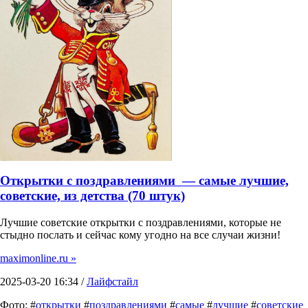
Открытки с поздравлениями — самые лучшие,
советские, из детства (70 штук)
Лучшие советские открытки с поздравлениями, которые не
стыдно послать и сейчас кому угодно на все случаи жизни!
maximonline.ru »
2025-03-20 16:34 /
Лайфстайл
Фото: #
открытки
#
поздравлениями
#
самые
#
лучшие
#
советские