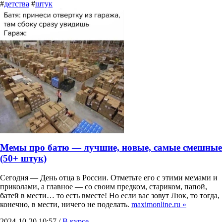
#
детства
#
штук
Мемы про батю — лучшие, новые, самые смешные
(50+ штук)
Сегодня — День отца в России. Отметьте его с этими мемами и
приколами, а главное — со своим предком, стариком, папой,
батей в мести… то есть вместе! Но если вас зовут Люк, то тогда,
конечно, в мести, ничего не поделать.
maximonline.ru »
2024-10-20 10:57 /
В курсе