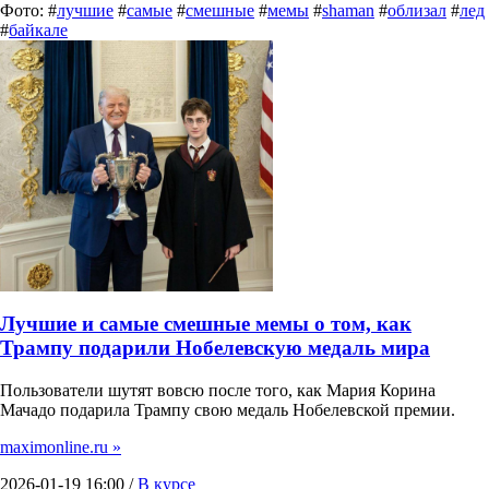
Фото: #
лучшие
#
самые
#
смешные
#
мемы
#
shaman
#
облизал
#
лед
#
байкале
Лучшие и самые смешные мемы о том, как
Трампу подарили Нобелевскую медаль мира
Пользователи шутят вовсю после того, как Мария Корина
Мачадо подарила Трампу свою медаль Нобелевской премии.
maximonline.ru »
2026-01-19 16:00 /
В курсе