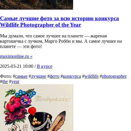
Самые лучшие фото за всю историю конкурса
Wildlife Photographer of the Year
Мы думали, что самое лучшее на планете — жареная
картошечка с лучком, Марго Робби и мы. А самое лучшее на
планете — эти фото!
maximonline.ru »
2025-03-21 10:00 /
В курсе
Фото: #
самые
#
лучшие
#
фото
#
конкурса
#
wildlife
#
photographer
#
the
#
year