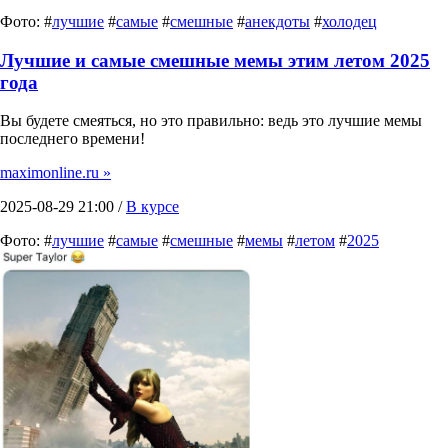
Фото: #
лучшие
#
самые
#
смешные
#
анекдоты
#
холодец
Лучшие и самые смешные мемы этим летом 2025
года
Вы будете смеяться, но это правильно: ведь это лучшие мемы
последнего времени!
maximonline.ru »
2025-08-29 21:00 /
В курсе
Фото: #
лучшие
#
самые
#
смешные
#
мемы
#
летом
#
2025