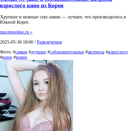
взрослого кино из Кореи
Хрупкие и нежные секс-няши — лучшее, что производилось в
Южной Корее.
maximonline.ru »
2025-05-30 18:00 /
Развлечения
Фото: #
самые
#
лучшие
#
соблазнительные
#
актрисы
#
взрослого
#
кино
#
кореи