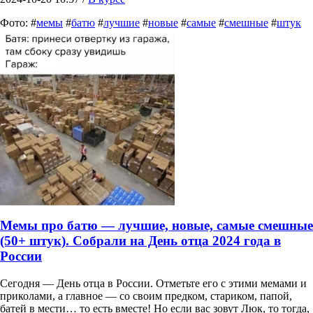
Фото: #
мемы
#
батю
#
лучшие
#
новые
#
самые
#
смешные
#
штук
Мемы про батю — лучшие, новые, самые смешные
(50+ штук). Собрали на День отца 2024 года в
России
Сегодня — День отца в России. Отметьте его с этими мемами и
приколами, а главное — со своим предком, стариком, папой,
батей в мести… то есть вместе! Но если вас зовут Люк, то тогда,