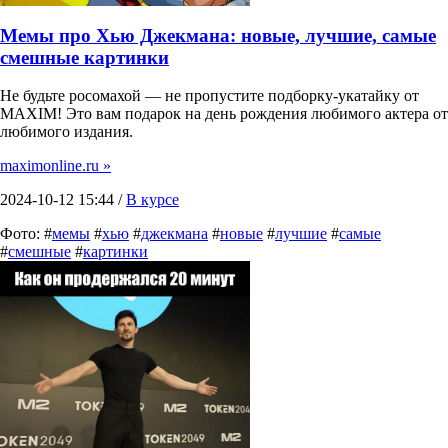
Мемы про Хью Джекмана: новые, лучшие, самые
смешные картинки
Не будьте росомахой — не пропустите подборку-укатайку от
MAXIM! Это вам подарок на день рождения любимого актера от
любимого издания.
maximonline.ru »
2024-10-12 15:44 /
В курсе
Фото: #
мемы
#
хью
#
джекмана
#
новые
#
лучшие
#
самые
#
смешные
#
картинки