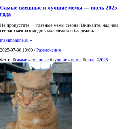
Самые смешные и лучшие мемы — июль 2025
года
Не пропустите — главные мемы сезона! Вникайте, над чем
сейчас смеяться модно, молодежно и балдежно.
maximonline.ru »
2025-07-30 19:00 /
Развлечения
Фото: #
самые
#
смешные
#
лучшие
#
мемы
#
июль
#
2025