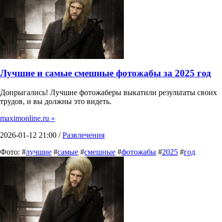
Лучшие и самые смешные фотожабы за 2025 год
Допрыгались! Лучшие фотожаберы выкатили результаты своих
трудов, и вы должны это видеть.
maximonline.ru »
2026-01-12 21:00 /
Развлечения
Фото: #
лучшие
#
самые
#
смешные
#
фотожабы
#
2025
#
год