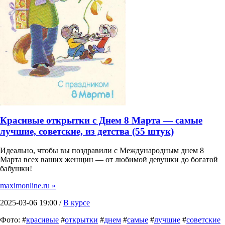
Красивые открытки с Днем 8 Марта — самые
лучшие, советские, из детства (55 штук)
Идеально, чтобы вы поздравили с Международным днем 8
Марта всех ваших женщин — от любимой девушки до богатой
бабушки!
maximonline.ru »
2025-03-06 19:00 /
В курсе
Фото: #
красивые
#
открытки
#
днем
#
самые
#
лучшие
#
советские