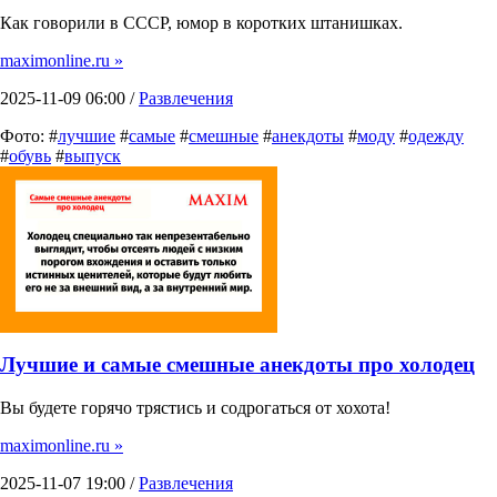
Как говорили в СССР, юмор в коротких штанишках.
maximonline.ru »
2025-11-09 06:00 /
Развлечения
Фото: #
лучшие
#
самые
#
смешные
#
анекдоты
#
моду
#
одежду
#
обувь
#
выпуск
Лучшие и самые смешные анекдоты про холодец
Вы будете горячо трястись и содрогаться от хохота!
maximonline.ru »
2025-11-07 19:00 /
Развлечения