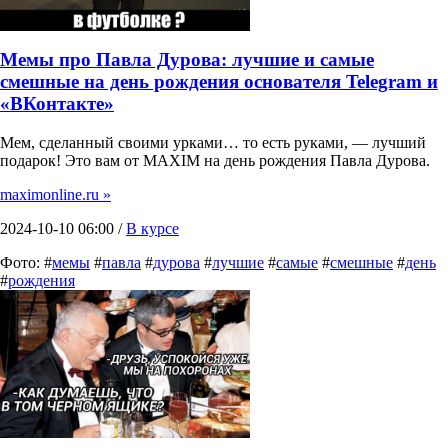
Мемы про Павла Дурова: лучшие и самые
смешные на день рождения основателя Telegram и
«ВКонтакте»
Мем, сделанный своими урками… то есть руками, — лучший
подарок! Это вам от MAXIM на день рождения Павла Дурова.
maximonline.ru »
2024-10-10 06:00 /
В курсе
Фото: #
мемы
#
павла
#
дурова
#
лучшие
#
самые
#
смешные
#
день
#
рождения