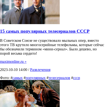
15 самых популярных телесериалов СССР
В Советском Союзе не существовало мыльных опер, вместо
этого ТВ крутило многосерийные телефильмы, которые сейчас
бы обозначили термином «мини-сериал». Было дешево, но
порой весьма сердито!
maximonline.ru »
2023-10-10 14:00 /
Развлечения
Фото: #
самых
#
популярных
#
телесериалов
#
ссср