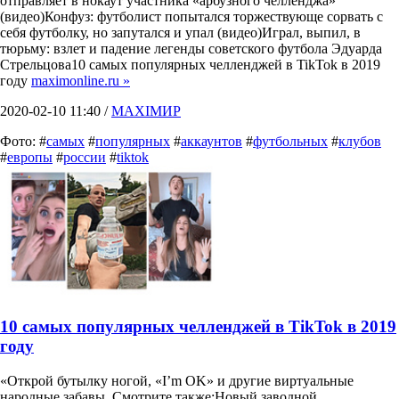
отправляет в нокаут участника «арбузного челленджа»
(видео)Конфуз: футболист попытался торжествующе сорвать с
себя футболку, но запутался и упал (видео)Играл, выпил, в
тюрьму: взлет и падение легенды советского футбола Эдуарда
Стрельцова10 самых популярных челленджей в TikTok в 2019
году
maximonline.ru »
2020-02-10 11:40 /
MAXIMИР
Фото: #
самых
#
популярных
#
аккаунтов
#
футбольных
#
клубов
#
европы
#
россии
#
tiktok
10 самых популярных челленджей в TikTok в 2019
году
«Открой бутылку ногой, «I’m OK» и другие виртуальные
народные забавы. Смотрите также:Новый заводной