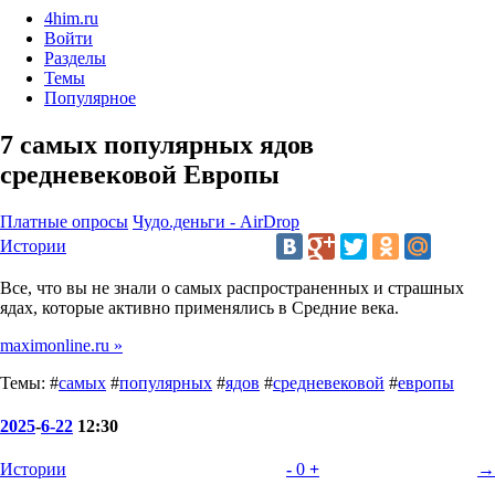
4him.ru
Войти
Разделы
Темы
Популярное
7 самых популярных ядов
средневековой Европы
Платные опросы
Чудо.деньги - AirDrop
Истории
Все, что вы не знали о самых распространенных и страшных
ядах, которые активно применялись в Средние века.
maximonline.ru »
Темы: #
самых
#
популярных
#
ядов
#
средневековой
#
европы
2025
-
6-22
12:30
Истории
-
0
+
→