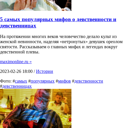
5 самых популярных мифов о девственности и
девственницах
На протяжении многих веков человечество делало культ из
женской невинности, наделяя «нетронутых» девушек ореолом
святости. Рассказываем о главных мифах и легендах вокруг
девственной плевы.
maximonline.ru »
2023-02-26 18:00 /
Истории
Фото: #
самых
#
популярных
#
мифов
#
девственности
#
девственницах