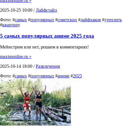
maximonline.ru »
2025-10-25 10:00 /
Лайфстайл
Фото: #
самых
#
популярных
#
советских
#
лайфхаков
#
утеплить
#
квартиру
5 самых популярных аниме 2025 года
Мейнстрим или нет, решаем в комментариях!
maximonline.ru »
2025-10-14 18:00 /
Развлечения
Фото: #
самых
#
популярных
#
аниме
#
2025