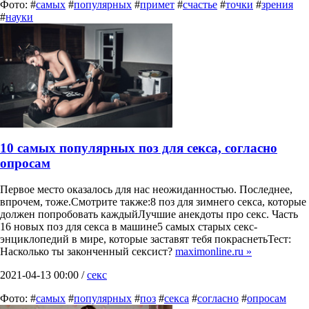
Фото: #
самых
#
популярных
#
примет
#
счастье
#
точки
#
зрения
#
науки
10 самых популярных поз для секса, согласно
опросам
Первое место оказалось для нас неожиданностью. Последнее,
впрочем, тоже.Смотрите также:8 поз для зимнего секса, которые
должен попробовать каждыйЛучшие анекдоты про секс. Часть
16 новых поз для секса в машине5 самых старых секс-
энциклопедий в мире, которые заставят тебя покраснетьТест:
Насколько ты законченный сексист?
maximonline.ru »
2021-04-13 00:00 /
секс
Фото: #
самых
#
популярных
#
поз
#
секса
#
согласно
#
опросам