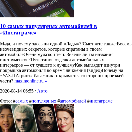
10 самых популярных автомобилей в
«Инстаграме»
М-да, и почему здесь ни одной «Лады»?!Смотрите также:Восемь
неочевидных секретов, которые спрятаны в твоем
автомобилеОчень мужской тест. Знаешь ли ты названия
инструментов?Пять типов отделки автомобильных
интерьеров — от худшего к лучшемуКак выглядит изнутри
покрышка автомобиля во время движения (видео)Почему на
«УАЗ-ПАтриот» багажник открывается со стороны проезжей
части?
maximonline.ru »
2020-08-14 06:55 /
Авто
Фото: #
самых
#
популярных
#
автомобилей
#
инстаграме