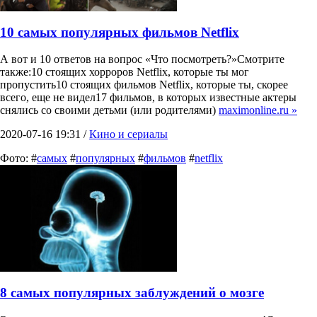
10 самых популярных фильмов Netflix
А вот и 10 ответов на вопрос «Что посмотреть?»Смотрите
также:10 стоящих хорроров Netflix, которые ты мог
пропустить10 стоящих фильмов Netflix, которые ты, скорее
всего, еще не видел17 фильмов, в которых известные актеры
снялись со своими детьми (или родителями)
maximonline.ru »
2020-07-16 19:31 /
Кино и сериалы
Фото: #
самых
#
популярных
#
фильмов
#
netflix
8 самых популярных заблуждений о мозге