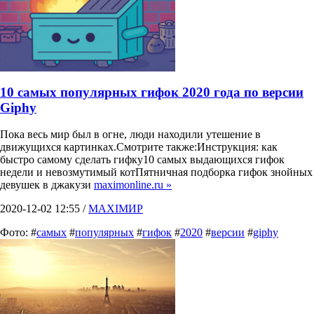
10 самых популярных гифок 2020 года по версии
Giphy
Пока весь мир был в огне, люди находили утешение в
движущихся картинках.Смотрите также:Инструкция: как
быстро самому сделать гифку10 самых выдающихся гифок
недели и невозмутимый котПятничная подборка гифок знойных
девушек в джакузи
maximonline.ru »
2020-12-02 12:55 /
MAXIMИР
Фото: #
самых
#
популярных
#
гифок
#
2020
#
версии
#
giphy