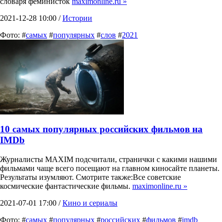
словаря феминисток
maximonline.ru »
2021-12-28 10:00 /
Истории
Фото: #
самых
#
популярных
#
слов
#
2021
10 самых популярных российских фильмов на
IMDb
Журналисты MAXIM подсчитали, странички с какими нашими
фильмами чаще всего посещают на главном киносайте планеты.
Результаты изумляют. Смотрите также:Все советские
космические фантастические фильмы.
maximonline.ru »
2021-07-01 17:00 /
Кино и сериалы
Фото: #
самых
#
популярных
#
российских
#
фильмов
#
imdb