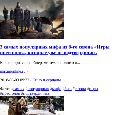
3 самых популярных мифа из 8-го сезона «Игры
престолов», которые уже не подтвердились
Как говорится, спойлерами земля полнится...
maximonline.ru »
2018-08-03 09:22 /
Кино и сериалы
Фото: #
самых
#
популярных
#
мифа
#
8-го
#
сезона
#
игры
#
престолов
#
подтвердились