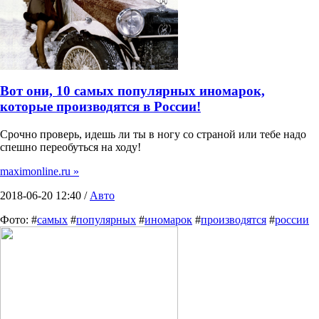
Вот они, 10 самых популярных иномарок,
которые производятся в России!
Срочно проверь, идешь ли ты в ногу со страной или тебе надо
спешно переобуться на ходу!
maximonline.ru »
2018-06-20 12:40 /
Авто
Фото: #
самых
#
популярных
#
иномарок
#
производятся
#
россии