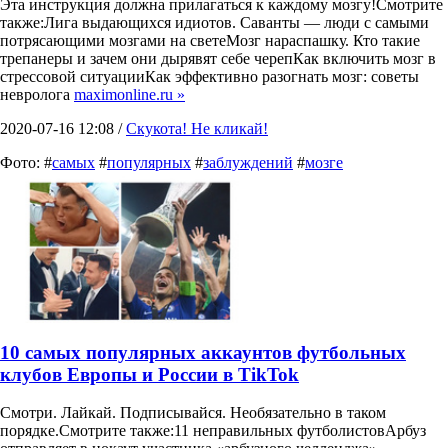
Эта инструкция должна прилагаться к каждому мозгу!Смотрите
также:Лига выдающихся идиотов. Саванты — люди с самыми
потрясающими мозгами на светеМозг нараспашку. Кто такие
трепанеры и зачем они дырявят себе черепКак включить мозг в
стрессовой ситуацииКак эффективно разогнать мозг: советы
невролога
maximonline.ru »
2020-07-16 12:08 /
Скукота! Не кликай!
Фото: #
самых
#
популярных
#
заблуждений
#
мозге
10 самых популярных аккаунтов футбольных
клубов Европы и России в TikTok
Смотри. Лайкай. Подписывайся. Необязательно в таком
порядке.Смотрите также:11 неправильных футболистовАрбуз