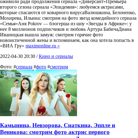
оживили ради продолжения сериала «Диверсант»Премьера
второго сезона сериала «Эпидемия»: любуемся актрисами,
которые спасаются от коварного вирусаВалюшкина, Белоненко,
Мохирева, Ильина: смотрим на фото звезд комедийного сериала
«Семья»Аня Pokrov — блогерша из шоу «Звезды в Африке»: у
нее 8 миллионов подписчиков и любовь Артура БабичаДиана
Иваницкая вышла замуж: смотрим горячие фото
новоиспеченной жены и вспоминаем, как она хотела попасть в
«ВИА Гру»
maximonline.ru »
2022-04-30 20:30 /
Кино и сериалы
Фото: #
сериала
#
фото
#
смотрим
Камынина, Невзорова, Снаткина, Эппле и
Веникова: смотрим фото актрис первого