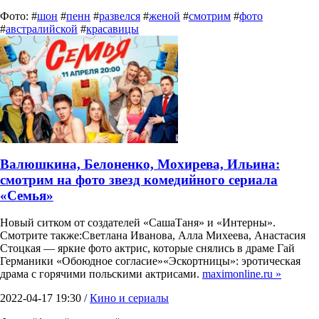
Фото: #
шон
#
пенн
#
развелся
#
женой
#
смотрим
#
фото
#
австралийской
#
красавицы
Валюшкина, Белоненко, Мохирева, Ильина:
смотрим на фото звезд комедийного сериала
«Семья»
Новый ситком от создателей «СашаТаня» и «Интерны».
Смотрите также:Светлана Иванова, Алла Михеева, Анастасия
Стоцкая — яркие фото актрис, которые снялись в драме Гай
Германики «Обоюдное согласие»«Эскортницы»: эротическая
драма с горячими польскими актрисами.
maximonline.ru »
2022-04-17 19:30 /
Кино и сериалы