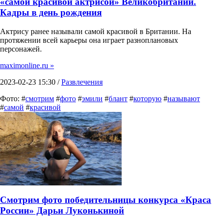
«самой красивой актрисой» Великобритании.
Кадры в день рождения
Актрису ранее называли самой красивой в Британии. На
протяжении всей карьеры она играет разноплановых
персонажей.
maximonline.ru »
2023-02-23 15:30 /
Развлечения
Фото: #
смотрим
#
фото
#
эмили
#
блант
#
которую
#
называют
#
самой
#
красивой
Смотрим фото победительницы конкурса «Краса
России» Дарьи Луконькиной