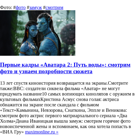
Фото: #
фото
#
замуж
#
смотрим
Первые кадры «Аватара 2: Путь воды»: смотрим
фото и узнаем подробности сюжета
13 лет спустя киноистория возвращается на экраны.Смотрите
также:BBC: создатели сиквела фильма «Аватар» не могут
придумать название10 самых вопиющих киноляпов с оружием в
культовых фильмахКристина Асмус снова голая: актриса
обнажится на экране после скандала с фильмом
«Текст»Камынина, Невзорова, Снаткина, Эппле и Веникова:
смотрим фото актрис первого матриархального сериала «Два
Холма»Диана Иваницкая вышла замуж: смотрим горячие фото
новоиспеченной жены и вспоминаем, как она хотела попасть в
«ВИА Гру»
maximonline.ru »