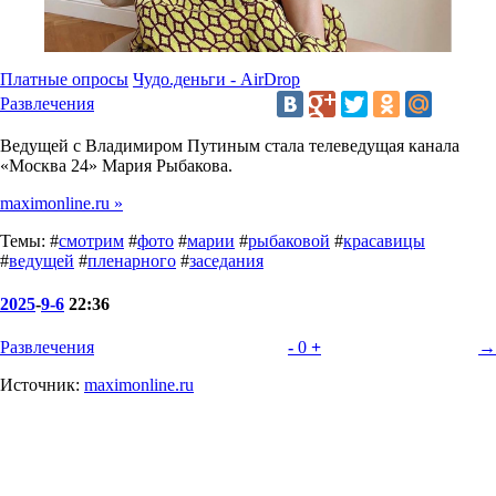
Платные опросы
Чудо.деньги - AirDrop
Развлечения
Ведущей с Владимиром Путиным стала телеведущая канала
«Москва 24» Мария Рыбакова.
maximonline.ru »
Темы: #
смотрим
#
фото
#
марии
#
рыбаковой
#
красавицы
#
ведущей
#
пленарного
#
заседания
2025
-
9-6
22:36
Развлечения
-
0
+
→
Источник:
maximonline.ru