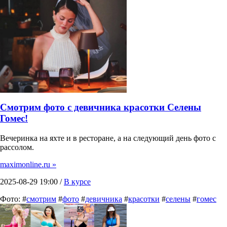
Смотрим фото с девичника красотки Селены
Гомес!
Вечеринка на яхте и в ресторане, а на следующий день фото с
рассолом.
maximonline.ru »
2025-08-29 19:00 /
В курсе
Фото: #
смотрим
#
фото
#
девичника
#
красотки
#
селены
#
гомес