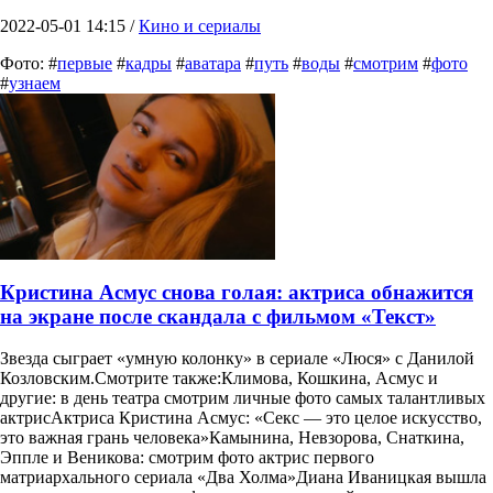
2022-05-01 14:15 /
Кино и сериалы
Фото: #
первые
#
кадры
#
аватара
#
путь
#
воды
#
смотрим
#
фото
#
узнаем
Кристина Асмус снова голая: актриса обнажится
на экране после скандала с фильмом «Текст»
Звезда сыграет «умную колонку» в сериале «Люся» с Данилой
Козловским.Смотрите также:Климова, Кошкина, Асмус и
другие: в день театра смотрим личные фото самых талантливых
актрисАктриса Кристина Асмус: «Секс — это целое искусство,
это важная грань человека»Камынина, Невзорова, Снаткина,
Эппле и Веникова: смотрим фото актрис первого
матриархального сериала «Два Холма»Диана Иваницкая вышла