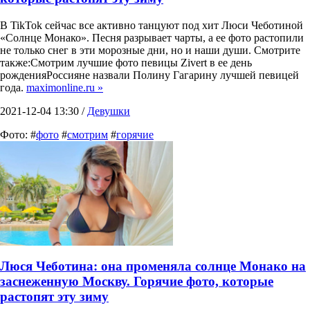
В TikTok сейчас все активно танцуют под хит Люси Чеботиной
«Солнце Монако». Песня разрывает чарты, а ее фото растопили
не только снег в эти морозные дни, но и наши души. Смотрите
также:Смотрим лучшие фото певицы Zivert в ее день
рожденияРоссияне назвали Полину Гагарину лучшей певицей
года.
maximonline.ru »
2021-12-04 13:30 /
Девушки
Фото: #
фото
#
смотрим
#
горячие
Люся Чеботина: она променяла солнце Монако на
заснеженную Москву. Горячие фото, которые
растопят эту зиму