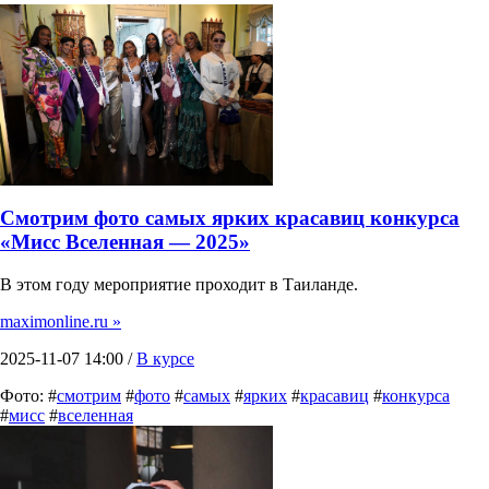
Смотрим фото самых ярких красавиц конкурса
«Мисс Вселенная — 2025»
В этом году мероприятие проходит в Таиланде.
maximonline.ru »
2025-11-07 14:00 /
В курсе
Фото: #
смотрим
#
фото
#
самых
#
ярких
#
красавиц
#
конкурса
#
мисс
#
вселенная