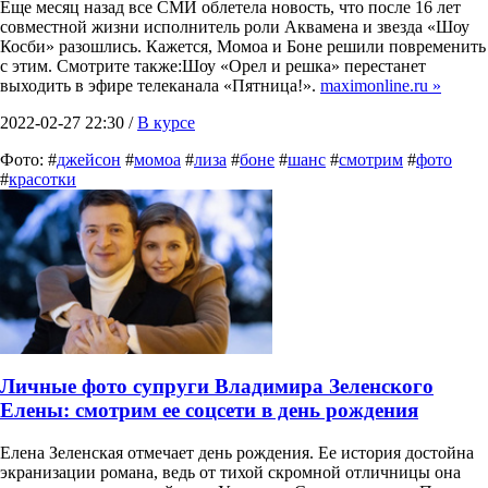
Еще месяц назад все СМИ облетела новость, что после 16 лет
совместной жизни исполнитель роли Аквамена и звезда «Шоу
Косби» разошлись. Кажется, Момоа и Боне решили повременить
с этим. Смотрите также:Шоу «Орел и решка» перестанет
выходить в эфире телеканала «Пятница!».
maximonline.ru »
2022-02-27 22:30 /
В курсе
Фото: #
джейсон
#
момоа
#
лиза
#
боне
#
шанс
#
смотрим
#
фото
#
красотки
Личные фото супруги Владимира Зеленского
Елены: смотрим ее соцсети в день рождения
Елена Зеленская отмечает день рождения. Ее история достойна
экранизации романа, ведь от тихой скромной отличницы она