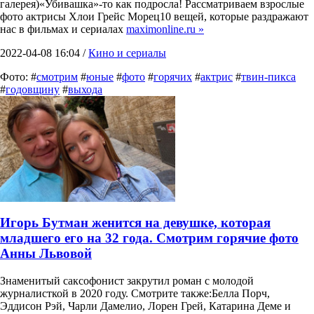
галерея)«Убивашка»-то как подросла! Рассматриваем взрослые
фото актрисы Хлои Грейс Морец10 вещей, которые раздражают
нас в фильмах и сериалах
maximonline.ru »
2022-04-08 16:04 /
Кино и сериалы
Фото: #
смотрим
#
юные
#
фото
#
горячих
#
актрис
#
твин-пикса
#
годовщину
#
выхода
Игорь Бутман женится на девушке, которая
младшего его на 32 года. Смотрим горячие фото
Анны Львовой
Знаменитый саксофонист закрутил роман с молодой
журналисткой в 2020 году. Смотрите также:Белла Порч,
Эддисон Рэй, Чарли Дамелио, Лорен Грей, Катарина Деме и