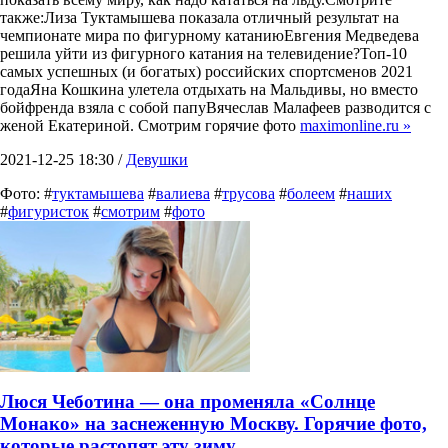
также:Лиза Туктамышева показала отличный результат на
чемпионате мира по фигурному катаниюЕвгения Медведева
решила уйти из фигурного катания на телевидение?Топ-10
самых успешных (и богатых) российских спортсменов 2021
годаЯна Кошкина улетела отдыхать на Мальдивы, но вместо
бойфренда взяла с собой папуВячеслав Малафеев разводится с
женой Екатериной. Смотрим горячие фото
maximonline.ru »
2021-12-25 18:30 /
Девушки
Фото: #
туктамышева
#
валиева
#
трусова
#
болеем
#
наших
#
фигуристок
#
смотрим
#
фото
Люся Чеботина — она променяла «Солнце
Монако» на заснеженную Москву. Горячие фото,
которые растопят эту зиму