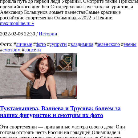
прошла путь до первой леди Украины. Смотрите также:Приколы
олимпийского дня: Бен Стиллер хвалит русских фигуристов, а
Александр Большунов ломает пьедесталСамые красивые
российские спортсменки Олимпиады-2022 в Пекине.
maximonline.ru »
2022-02-06 22:30 /
Истории
Фото: #
личные
#
фото
#
супруги
#
владимира
#
зеленского
#
елены
#
смотрим
#
соцсети
Туктамышева, Валиева и Трусова: болеем за
наших фигуристок и смотрим их фото
Эти спортсменки — признанные мастера своего дела. Они
готовы отстоять честь России на грядущей Олимпиаде и
показать всему миру, как надо кататься на льду.Смотрите