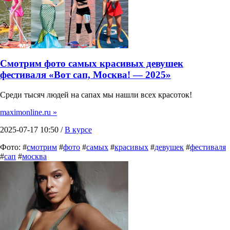
Смотрим фото самых красивых девушек
фестиваля «Вот сап, Москва! — 2025»
Среди тысяч людей на сапах мы нашли всех красоток!
maximonline.ru »
2025-07-17 10:50 /
В курсе
Фото: #
смотрим
#
фото
#
самых
#
красивых
#
девушек
#
фестиваля
#
сап
#
москва