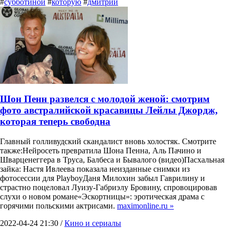
#
субботиной
#
которую
#
дмитрий
Шон Пенн развелся с молодой женой: смотрим
фото австралийской красавицы Лейлы Джордж,
которая теперь свободна
Главный голливудский скандалист вновь холостяк. Смотрите
также:Нейросеть превратила Шона Пенна, Аль Пачино и
Шварценеггера в Труса, Балбеса и Бывалого (видео)Пасхальная
зайка: Настя Ивлеева показала неизданные снимки из
фотосессии для PlayboyДаня Милохин забыл Гаврилину и
страстно поцеловал Луизу-Габриэлу Бровину, спровоцировав
слухи о новом романе«Эскортницы»: эротическая драма с
горячими польскими актрисами.
maximonline.ru »
2022-04-24 21:30 /
Кино и сериалы