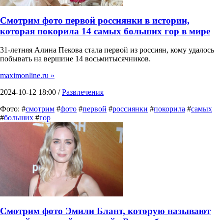
Смотрим фото первой россиянки в истории,
которая покорила 14 самых больших гор в мире
31-летняя Алина Пекова стала первой из россиян, кому удалось
побывать на вершине 14 восьмитысячников.
maximonline.ru »
2024-10-12 18:00 /
Развлечения
Фото: #
смотрим
#
фото
#
первой
#
россиянки
#
покорила
#
самых
#
больших
#
гор
Смотрим фото Эмили Блант, которую называют