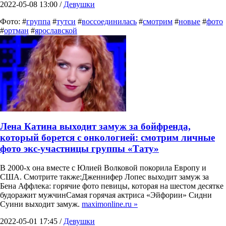
2022-05-08 13:00 /
Девушки
Фото: #
группа
#
тутси
#
воссоединилась
#
смотрим
#
новые
#
фото
#
ортман
#
ярославской
Лена Катина выходит замуж за бойфренда,
который борется с онкологией: смотрим личные
фото экс-участницы группы «Тату»
В 2000-х она вместе с Юлией Волковой покорила Европу и
США. Смотрите также:Дженнифер Лопес выходит замуж за
Бена Аффлека: горячие фото певицы, которая на шестом десятке
будоражит мужчинСамая горячая актриса «Эйфории» Сидни
Суини выходит замуж.
maximonline.ru »
2022-05-01 17:45 /
Девушки