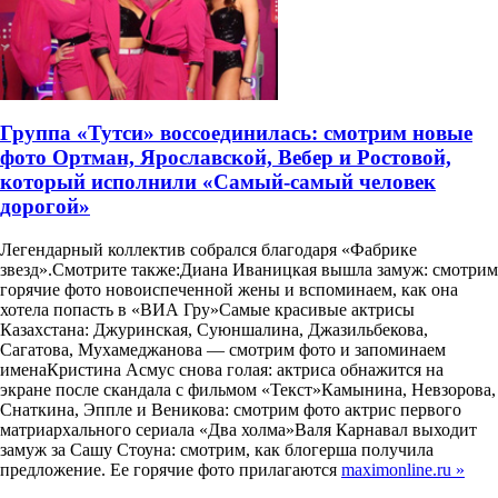
Группа «Тутси» воссоединилась: смотрим новые
фото Ортман, Ярославской, Вебер и Ростовой,
который исполнили «Самый-самый человек
дорогой»
Легендарный коллектив собрался благодаря «Фабрике
звезд».Смотрите также:Диана Иваницкая вышла замуж: смотрим
горячие фото новоиспеченной жены и вспоминаем, как она
хотела попасть в «ВИА Гру»Самые красивые актрисы
Казахстана: Джуринская, Суюншалина, Джазильбекова,
Сагатова, Мухамеджанова — смотрим фото и запоминаем
именаКристина Асмус снова голая: актриса обнажится на
экране после скандала с фильмом «Текст»Камынина, Невзорова,
Снаткина, Эппле и Веникова: смотрим фото актрис первого
матриархального сериала «Два холма»Валя Карнавал выходит
замуж за Сашу Стоуна: смотрим, как блогерша получила
предложение. Ее горячие фото прилагаются
maximonline.ru »