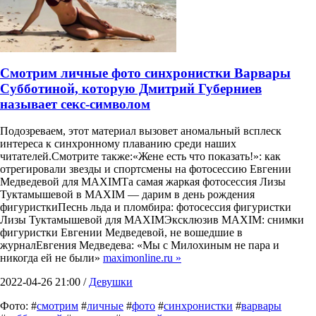
Смотрим личные фото синхронистки Варвары
Субботиной, которую Дмитрий Губерниев
называет секс-символом
Подозреваем, этот материал вызовет аномальный всплеск
интереса к синхронному плаванию среди наших
читателей.Смотрите также:«Жене есть что показать!»: как
отрегировали звезды и спортсмены на фотосессию Евгении
Медведевой для MAXIMТа самая жаркая фотосессия Лизы
Туктамышевой в MAXIM — дарим в день рождения
фигуристкиПеснь льда и пломбира: фотосессия фигуристки
Лизы Туктамышевой для MAXIMЭксклюзив MAXIM: снимки
фигуристки Евгении Медведевой, не вошедшие в
журналЕвгения Медведева: «Мы с Милохиным не пара и
никогда ей не были»
maximonline.ru »
2022-04-26 21:00 /
Девушки
Фото: #
смотрим
#
личные
#
фото
#
синхронистки
#
варвары