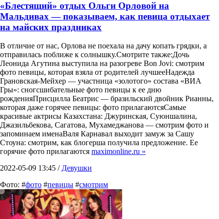
«Блестящий» отдых Ольги Орловой на
Мальдивах — показываем, как певица отдыхает
на майских праздниках
В отличие от нас, Орлова не поехала на дачу копать грядки, а
отправилась поближе к солнышку.Смотрите также:Дочь
Леонида Агутина выступила на разогреве Bon Jovi: смотрим
фото певицы, которая взяла от родителей лучшееНадежда
Грановская-Мейхер — участница «золотого» состава «ВИА
Гры»: сногсшибательные фото певицы к ее дню
рожденияПрисцилла Беатрис — бразильский двойник Рианны,
которая даже горячее певицы: фото прилагаютсяСамые
красивые актрисы Казахстана: Джуринская, Суюншалина,
Джазильбекова, Сагатова, Мухамеджанова — смотрим фото и
запоминаем именаВаля Карнавал выходит замуж за Сашу
Стоуна: смотрим, как блогерша получила предложение. Ее
горячие фото прилагаются
maximonline.ru »
2022-05-09 13:45 /
Девушки
Фото: #
фото
#
певицы
#
смотрим