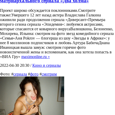
матриархального сериала «Два холма»
Проект широко обсуждается поклонниками.Смотрите
также:Умершего 12 лет назад актера Владислава Галкина
оживили ради продолжения сериала «Диверсант»Премьера
второго сезона сериала «Эпидемия»: любуемся актрисами,
которые спасаются от коварного вирусаВалюшкина, Белоненко,
Мохирева, Ильина: смотрим на фото звезд комедийного сериала
«Семья»Аня Pokrov — блогерша из шоу «Звезды в Африке»: у
нее 8 миллионов подписчиков и любовь Артура БабичаДиана
Иваницкая вышла замуж: смотрим горячие фото
новоиспеченной жены и вспоминаем, как она хотела попасть в
«ВИА Гру»
maximonline.ru »
2022-04-30 20:30 /
Кино и сериалы
Фото: #
сериала
#
фото
#
смотрим