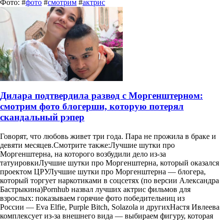
Фото: #
фото
#
смотрим
#
актрис
Дилара подтвердила развод с Моргенштерном:
смотрим фото блогерши, которую потерял
скандальный рэпер
Говорят, что любовь живет три года. Пара не прожила в браке и
девяти месяцев.Смотрите также:Лучшие шутки про
Моргенштерна, на которого возбудили дело из-за
татуировкиЛучшие шутки про Моргенштерна, который оказался
проектом ЦРУЛучшие шутки про Моргенштерна — блогера,
который торгует наркотиками в соцсетях (по версии Александра
Бастрыкина)Pornhub назвал лучших актрис фильмов для
взрослых: показываем горячие фото победительниц из
России — Eva Elfie, Purple Bitch, Solazola и другихНастя Ивлеева
комплексует из-за внешнего вида — выбираем фигуру, которая