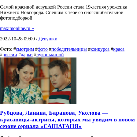
Самой красивой девушкой России стала 19-летняя уроженка
Нижнего Новгорода. Спешим к тебе со сногсшибательной
фотоподборкой.
maximonline.ru »
2022-10-28 09:00 /
Девушки
Фото: #
смотрим
#
фото
#
победительницы
#
конкурса
#
краса
#
россии
#
дарьи
#
луконькиной
Рубцова, Ланина, Баранова, Уколова —
красавицы-актрисы, которых мы увидим в новом
сезоне сериала «САШАТАНЯ»