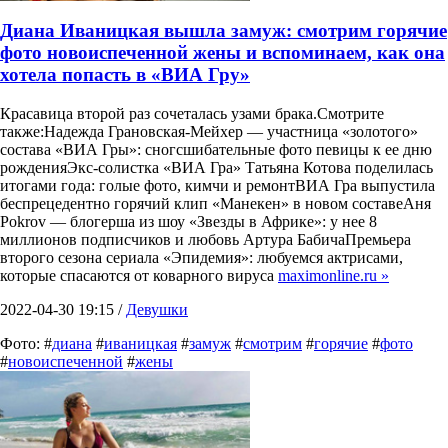
Диана Иваницкая вышла замуж: смотрим горячие
фото новоиспеченной жены и вспоминаем, как она
хотела попасть в «ВИА Гру»
Красавица второй раз сочеталась узами брака.Смотрите
также:Надежда Грановская-Мейхер — участница «золотого»
состава «ВИА Гры»: сногсшибательные фото певицы к ее дню
рожденияЭкс-солистка «ВИА Гра» Татьяна Котова поделилась
итогами года: голые фото, кимчи и ремонтВИА Гра выпустила
беспрецедентно горячий клип «Манекен» в новом составеАня
Pokrov — блогерша из шоу «Звезды в Африке»: у нее 8
миллионов подписчиков и любовь Артура БабичаПремьера
второго сезона сериала «Эпидемия»: любуемся актрисами,
которые спасаются от коварного вируса
maximonline.ru »
2022-04-30 19:15 /
Девушки
Фото: #
диана
#
иваницкая
#
замуж
#
смотрим
#
горячие
#
фото
#
новоиспеченной
#
жены