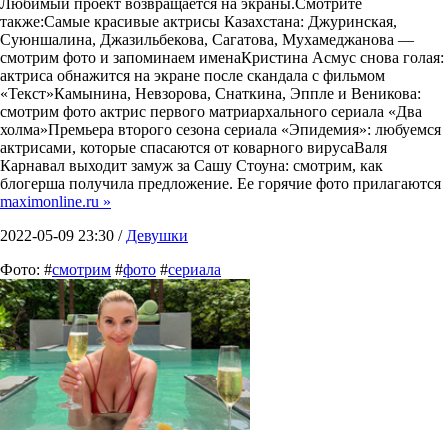
Любимый проект возвращается на экраны.Смотрите
также:Самые красивые актрисы Казахстана: Джуринская,
Суюншалина, Джазильбекова, Сагатова, Мухамеджанова —
смотрим фото и запоминаем именаКристина Асмус снова голая:
актриса обнажится на экране после скандала с фильмом
«Текст»Камынина, Невзорова, Снаткина, Эппле и Веникова:
смотрим фото актрис первого матриархального сериала «Два
холма»Премьера второго сезона сериала «Эпидемия»: любуемся
актрисами, которые спасаются от коварного вирусаВаля
Карнавал выходит замуж за Сашу Стоуна: смотрим, как
блогерша получила предложение. Ее горячие фото прилагаются
maximonline.ru »
2022-05-09 23:30 /
Девушки
Фото: #
смотрим
#
фото
#
сериала