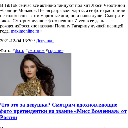
В TikTok сейчас все активно танцуют под хит Люси Чеботиной
«Солнце Монако». Песня разрывает чарты, а ее фото растопили
не только снег в эти морозные дни, но и наши души. Смотрите
также:Смотрим лучшие фото певицы Zivert в ее день
рожденияРоссияне назвали Полину Гагарину лучшей певицей
года.
maximonline.ru »
2021-12-04 13:30 /
Девушки
Фото: #
фото
#
смотрим
#
горячие
Что это за девушка? Смотрим вдохновляющие
фото претендентки на звание «Мисс Вселенная» от
России