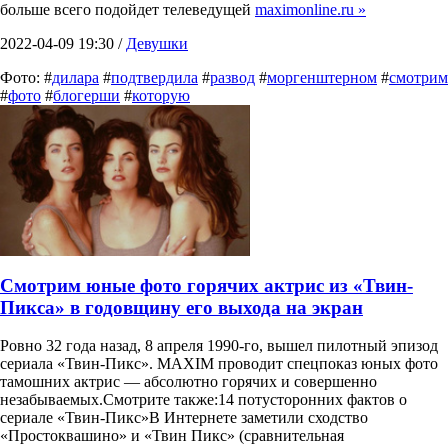
больше всего подойдет телеведущей
maximonline.ru »
2022-04-09 19:30 /
Девушки
Фото: #
дилара
#
подтвердила
#
развод
#
моргенштерном
#
смотрим
#
фото
#
блогерши
#
которую
Смотрим юные фото горячих актрис из «Твин-
Пикса» в годовщину его выхода на экран
Ровно 32 года назад, 8 апреля 1990-го, вышел пилотный эпизод
сериала «Твин-Пикс». MAXIM проводит спецпоказ юных фото
тамошних актрис — абсолютно горячих и совершенно
незабываемых.Смотрите также:14 потусторонних фактов о
сериале «Твин-Пикс»В Интернете заметили сходство
«Простоквашино» и «Твин Пикс» (сравнительная