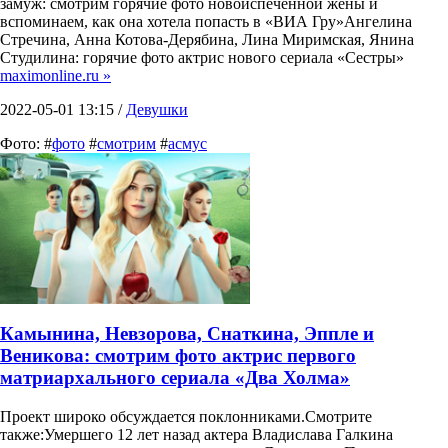
замуж: смотрим горячие фото новоиспеченной жены и
вспоминаем, как она хотела попасть в «ВИА Гру»Ангелина
Стречина, Анна Котова-Дерябина, Лина Миримская, Янина
Студилина: горячие фото актрис нового сериала «Сестры»
maximonline.ru »
2022-05-01 13:15 /
Девушки
Фото: #
фото
#
смотрим
#
асмус
Камынина, Невзорова, Снаткина, Эппле и
Веникова: смотрим фото актрис первого
матриархального сериала «Два Холма»
Проект широко обсуждается поклонниками.Смотрите
также:Умершего 12 лет назад актера Владислава Галкина