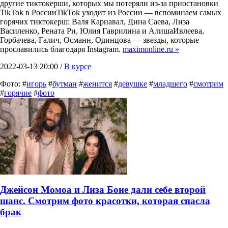
другие тиктокерши, которых мы потеряли из-за приостановки
TikTok в РоссииTikTok уходит из России — вспоминаем самых
горячих тиктокерш: Валя Карнавал, Дина Саева, Лиза
Василенко, Рената Ри, Юлия Гаврилина и АлишаИвлеева,
Горбачева, Галич, Османн, Одинцова — звезды, которые
прославились благодаря Instagram.
maximonline.ru »
2022-03-13 20:00 /
В курсе
Фото: #
игорь
#
бутман
#
женится
#
девушке
#
младшего
#
смотрим
#
горячие
#
фото
Джейсон Момоа и Лиза Боне дали себе второй
шанс. Смотрим фото красотки, которая спасла
брак