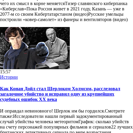
чего их смысл в корне меняетсяТизер славянского киберпанка
«Киберслав»Пока Россия живет в 2021 году, Казань — уже в
2077-м со своим Кибертатарстаном (видео)Русские умельцы
построили «ковер-самолет» из фанеры и вентиляторов (видео)
15:57
Истории
Как Конан Дойл стал Шерлоком Холмсом, расследовал
загадочное убийство и исправил одну из крупнейших
судебных ошибок XX века
И оправдал невиновного! Шерлок им бы гордился.Смотрите
также:Исследователи нашли первый задокументированный
случай убийства человека метеоритомГрафик: сколько убийств
на счету персонажей популярных фильмов и сериалов22 лучших
британских детективных сериала по мере возрастания