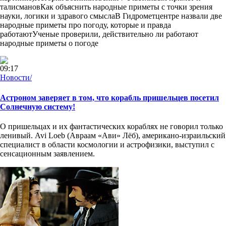
талисмановКак объяснить народные приметы с точки зрения
науки, логики и здравого смыслаВ Гидрометцентре назвали две
народные приметы про погоду, которые и правда
работаютУченые проверили, действительно ли работают
народные приметы о погоде
09:17
Новости/
Астроном заверяет в том, что корабль пришельцев посетил
Солнечную систему!
О пришельцах и их фантастических кораблях не говорил только
ленивый. Avi Loeb (Авраам «Ави» Лёб), американо-израильский
специалист в области космологии и астрофизики, выступил с
сенсационным заявлением.