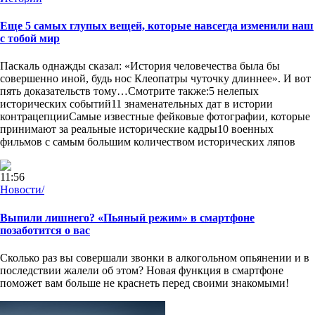
Еще 5 самых глупых вещей, которые навсегда изменили наш
с тобой мир
Паскаль однажды сказал: «История человечества была бы
совершенно иной, будь нос Клеопатры чуточку длиннее». И вот
пять доказательств тому…Смотрите также:5 нелепых
исторических событий11 знаменательных дат в истории
контрацепцииСамые известные фейковые фотографии, которые
принимают за реальные исторические кадры10 военных
фильмов с самым большим количеством исторических ляпов
11:56
Новости/
Выпили лишнего? «Пьяный режим» в смартфоне
позаботится о вас
Сколько раз вы совершали звонки в алкогольном опьянении и в
последствии жалели об этом? Новая функция в смартфоне
поможет вам больше не краснеть перед своими знакомыми!