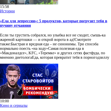
15:58
Истории
«Еда для депрессии»: 5 продуктов, которые погрузят тебя в
пучину отчаяния
Если ты грустить собрался, но улыбка все не сходит, съешь-ка
жареной картошки — и открой ворота в ад!Смотрите
также:Быстрая и вредная еда – не синонимы. Три способа
нормально поесть «на ходу»Самая полезная еда в
«Макдоналдсе», KFC, «Теремке» и других сетях фастфуда, по
мнению диетологаЕда, которая превратит тебя в порногодзиллу
10:00
Кино и сериалы