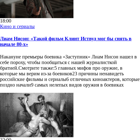
18:00
Кино и сериалы
Лиам Нисон: «Такой фильм Клинт Иствуд мог бы снять в
начале 80-х»
Накануне премьеры боевика «Заступник» Лиам Нисон нашел в
себе пороху, чтобы пообщаться с нашей журналисткой
братией.Смотрите также:5 главных мифов про оружие, в
которые мы верим из-за боевиков23 причины ненавидеть
российские фильмы и сериалы6 отличных киноактеров, которые
поздно начали9 cамых нелепых видов оружия в боевиках
22:00