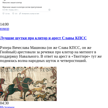
14:00
юмор
Лучшие шутки про клитор и арест Славы КПСС
Рэпера Вячеслава Машнова (он же Слава КПСС, он же
Гнойный) арестовали за речевки про клитор на митинге в
поддержку Навального. В ответ на арест в «Твиттере» тут же
поднялась волна народных шуток и четверостиший.
04:30
Истории