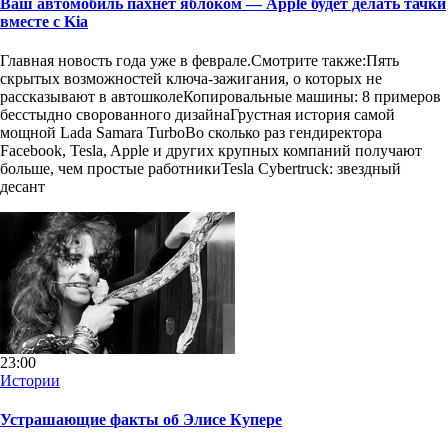
Ваш автомобиль пахнет яблоком — Apple будет делать тачки
вместе с Kia
Главная новость года уже в феврале.Смотрите также:Пять
скрытых возможностей ключа-зажигания, о которых не
рассказывают в автошколеКопировальные машины: 8 примеров
бесстыдно сворованного дизайнаГрустная история самой
мощной Lada Samara TurboВо сколько раз гендиректора
Facebook, Tesla, Apple и других крупных компаний получают
больше, чем простые работникиTesla Cybertruck: звездный
десант
23:00
Истории
Устрашающие факты об Элисе Купере