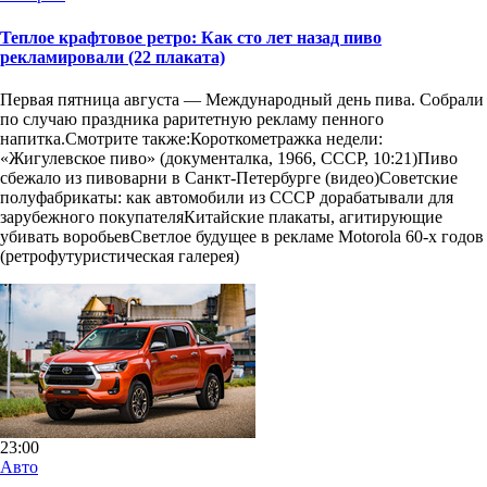
Теплое крафтовое ретро: Как сто лет назад пиво
рекламировали (22 плаката)
Первая пятница августа — Международный день пива. Собрали
по случаю праздника раритетную рекламу пенного
напитка.Смотрите также:Короткометражка недели:
«Жигулевское пиво­» (документалка, 1966, СССР, 10:21)Пиво
сбежало из пивоварни в Санкт-Петербурге (видео)Советские
полуфабрикаты: как автомобили из СССР дорабатывали для
зарубежного покупателяКитайские плакаты, агитирующие
убивать воробьевСветлое будущее в рекламе Motorola 60-х годов
(ретрофутуристическая галерея)
23:00
Авто