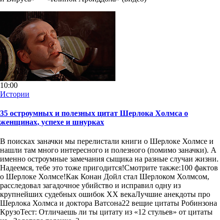
10:00
Истории
35 остроумных и полезных цитат Шерлока Холмса о
женщинах, успехе и шнурках
В поисках заначки мы перелистали книги о Шерлоке Холмсе и
нашли там много интересного и полезного (помимо заначки). А
именно остроумные замечания сыщика на разные случаи жизни.
Надеемся, тебе это тоже пригодится!Смотрите также:100 фактов
о Шерлоке Холмсе!Как Конан Дойл стал Шерлоком Холмсом,
расследовал загадочное убийство и исправил одну из
крупнейших судебных ошибок XX векаЛучшие анекдоты про
Шерлока Холмса и доктора Ватсона22 вещие цитаты Робинзона
КрузоТест: Отличаешь ли ты цитату из «12 стульев» от цитаты