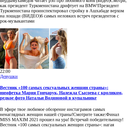
Бердымухамедов читает рэп про любимого коня (видео)Смотри,
как президент Туркменистана дрифтует на BMW!Президент
Туркменистана проинспектировал стройку в Ашхабаде верхом
на лошади (ВИДЕО)6 самых неловких встреч президентов с
рок-музыкантами
22:00
Девушки
Вестник «100 самых сексуальных женщин страны»:
нимфетка Мария Гончарук, Надежда Сысоева с кроликом,
редкое фото Натальи Водяновой в купальнике
В эфире твое любимое обозрение инстаграмов самых
ненаглядных женщин нашей страны!Смотрите также:Финал
MISS MAXIM 2021 прошел на ура! Встречай победительницу!
Вестник «100 самых сексуальных женщин страны»: нагая