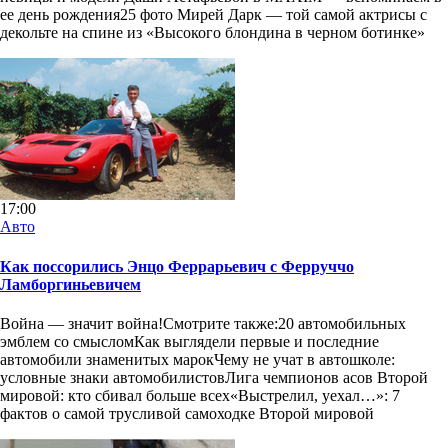
ее день рождения25 фото Мирей Дарк — той самой актрисы с
декольте на спине из «Высокого блондина в черном ботинке»
17:00
Авто
Как поссорились Энцо Феррарьевич с Ферруччо
Ламборгиньевичем
Война — значит война!Смотрите также:20 автомобильных
эмблем со смысломКак выглядели первые и последние
автомобили знаменитых марокЧему не учат в автошколе:
условные знаки автомобилистовЛига чемпионов асов Второй
мировой: кто сбивал больше всех«Выстрелил, уехал…»: 7
фактов о самой трусливой самоходке Второй мировой