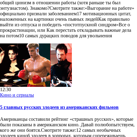
общий цинизм в отношении работы (хотя раньше ты был
энтузиастом). Знакомо?Смотрите также:«Выгорание на работе»
официально признали заболеванием17 мотивационных цитат,
наложенных на картинки очень пьяных людейКак правильно
выйти из отпуска и победить «постотпускной синдром»Все о
прокрастинации, или Как перестать откладывать важные дела
на потом10 самых дурацких поводов для увольнения
12:30
Кино и сериалы
5 главных русских злодеев из американских фильмов
Американцы составили рейтинг «страшных русских», которые
были показаны в американском кино. Давай полюбопытствуем,
кого же они боятся.Смотрите также:12 самых необычных
злодеев кино6 злодеев в хоррорах, которым сопереживаешь