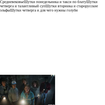
СредневековьеШутки понедельника и такси по блатуШутки
четверга и талантливый супШутки вторника и старорусские
эльфыШутки четверга и для чего нужны голуби