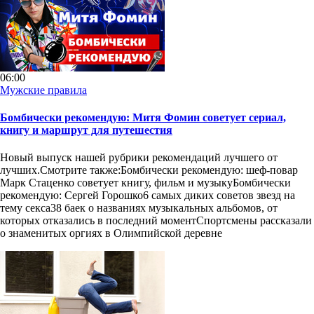
06:00
Мужские правила
Бомбически рекомендую: Митя Фомин советует сериал,
книгу и маршрут для путешестия
Новый выпуск нашей рубрики рекомендаций лучшего от
лучших.Смотрите также:Бомбически рекомендую: шеф-повар
Марк Стаценко советует книгу, фильм и музыкуБомбически
рекомендую: Сергей Горошко6 самых диких советов звезд на
тему секса38 баек о названиях музыкальных альбомов, от
которых отказались в последний моментСпортсмены рассказали
о знаменитых оргиях в Олимпийской деревне