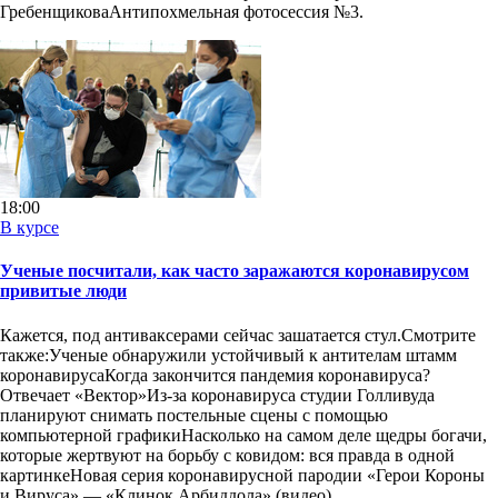
ГребенщиковаАнтипохмельная фотосессия №3.
18:00
В курсе
Ученые посчитали, как часто заражаются коронавирусом
привитые люди
Кажется, под антиваксерами сейчас зашатается стул.Смотрите
также:Ученые обнаружили устойчивый к антителам штамм
коронавирусаКогда закончится пандемия коронавируса?
Отвечает «Вектор»Из-за коронавируса студии Голливуда
планируют снимать постельные сцены с помощью
компьютерной графикиНасколько на самом деле щедры богачи,
которые жертвуют на борьбу с ковидом: вся правда в одной
картинкеНовая серия коронавирусной пародии «Герои Короны
и Вируса» — «Клинок Арбиддола» (видео)