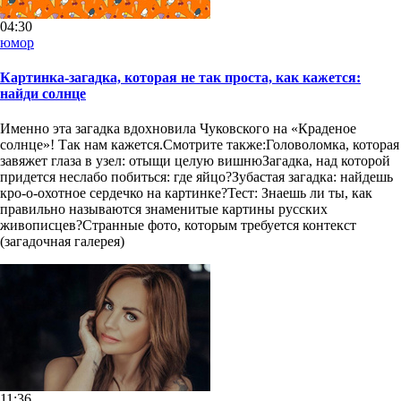
04:30
юмор
Картинка-загадка, которая не так проста, как кажется:
найди солнце
Именно эта загадка вдохновила Чуковского на «Краденое
солнце»! Так нам кажется.Смотрите также:Головоломка, которая
завяжет глаза в узел: отыщи целую вишнюЗагадка, над которой
придется неслабо побиться: где яйцо?Зубастая загадка: найдешь
кро-о-охотное сердечко на картинке?Тест: Знаешь ли ты, как
правильно называются знаменитые картины русских
живописцев?Странные фото, которым требуется контекст
(загадочная галерея)
11:36