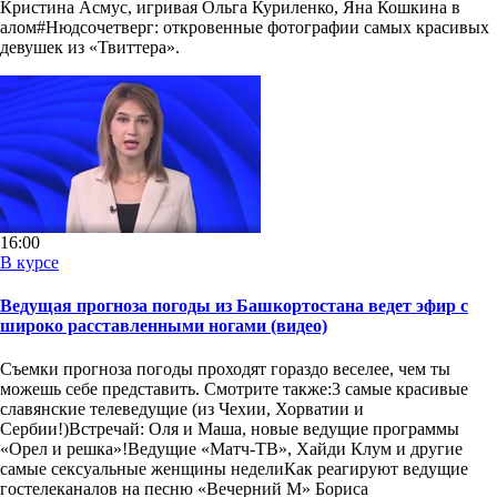
Кристина Асмус, игривая Ольга Куриленко, Яна Кошкина в
алом#Нюдсочетверг: откровенные фотографии самых красивых
девушек из «Твиттера».
16:00
В курсе
Ведущая прогноза погоды из Башкортостана ведет эфир с
широко расставленными ногами (видео)
Съемки прогноза погоды проходят гораздо веселее, чем ты
можешь себе представить. Смотрите также:3 самые красивые
славянские телеведущие (из Чехии, Хорватии и
Сербии!)Встречай: Оля и Маша, новые ведущие программы
«Орел и решка»!Ведущие «Матч-ТВ», Хайди Клум и другие
самые сексуальные женщины неделиКак реагируют ведущие
гостелеканалов на песню «Вечерний М» Бориса