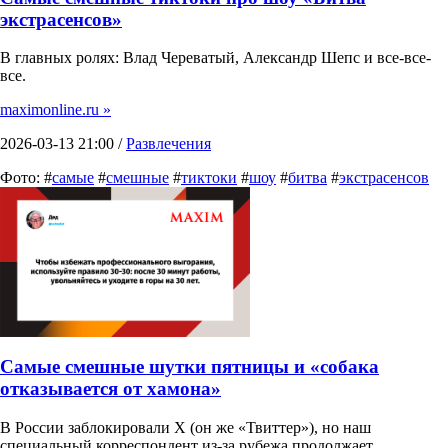
экстрасенсов»
В главных ролях: Влад Череватый, Александр Шепс и все-все-
все.
maximonline.ru »
2026-03-13 21:00 /
Развлечения
Фото: #
самые
#
смешные
#
тиктоки
#
шоу
#
битва
#
экстрасенсов
Самые смешные шутки пятницы и «собака
отказывается от хамона»
В России заблокировали X (он же «Твиттер»), но наш
специальный корреспондент из-за рубежа продолжает