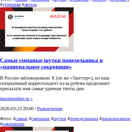
#
утренняя
#
звезда
Самые смешные шутки понедельника и
«национальное сокровище»
В России заблокировали X (он же «Твиттер»), но наш
специальный корреспондент из-за рубежа продолжает
присылать нам самые удачные твиты дня.
maximonline.ru »
2026-03-23 20:00 /
Развлечения
Фото: #
самые
#
смешные
#
шутки
#
понедельника
#
национальное
#
сокровище