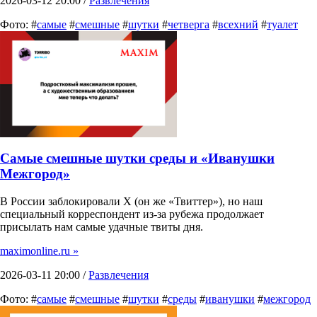
2026-03-12 20:00 /
Развлечения
Фото: #
самые
#
смешные
#
шутки
#
четверга
#
всехний
#
туалет
Самые смешные шутки среды и «Иванушки
Межгород»
В России заблокировали X (он же «Твиттер»), но наш
специальный корреспондент из-за рубежа продолжает
присылать нам самые удачные твиты дня.
maximonline.ru »
2026-03-11 20:00 /
Развлечения
Фото: #
самые
#
смешные
#
шутки
#
среды
#
иванушки
#
межгород