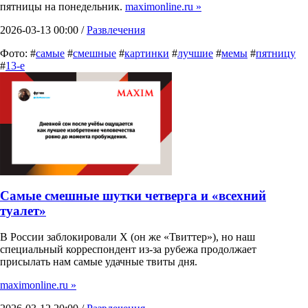
пятницы на понедельник.
maximonline.ru »
2026-03-13 00:00 /
Развлечения
Фото: #
самые
#
смешные
#
картинки
#
лучшие
#
мемы
#
пятницу
#
13-е
Самые смешные шутки четверга и «всехний
туалет»
В России заблокировали X (он же «Твиттер»), но наш
специальный корреспондент из-за рубежа продолжает
присылать нам самые удачные твиты дня.
maximonline.ru »