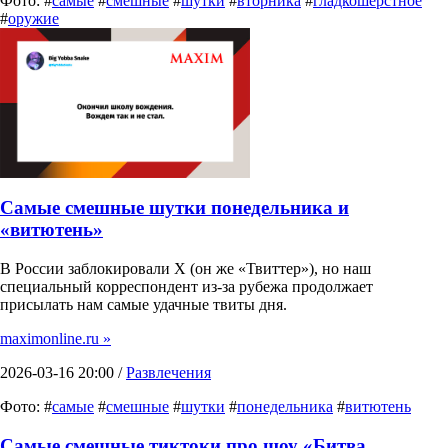
Фото: #
самые
#
смешные
#
шутки
#
вторника
#
гладкошерстное
#
оружие
Самые смешные шутки понедельника и
«витютень»
В России заблокировали X (он же «Твиттер»), но наш
специальный корреспондент из-за рубежа продолжает
присылать нам самые удачные твиты дня.
maximonline.ru »
2026-03-16 20:00 /
Развлечения
Фото: #
самые
#
смешные
#
шутки
#
понедельника
#
витютень
Самые смешные тиктоки про шоу «Битва