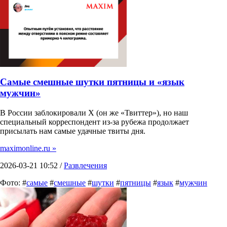
Самые смешные шутки пятницы и «язык
мужчин»
В России заблокировали X (он же «Твиттер»), но наш
специальный корреспондент из-за рубежа продолжает
присылать нам самые удачные твиты дня.
maximonline.ru »
2026-03-21 10:52 /
Развлечения
Фото: #
самые
#
смешные
#
шутки
#
пятницы
#
язык
#
мужчин