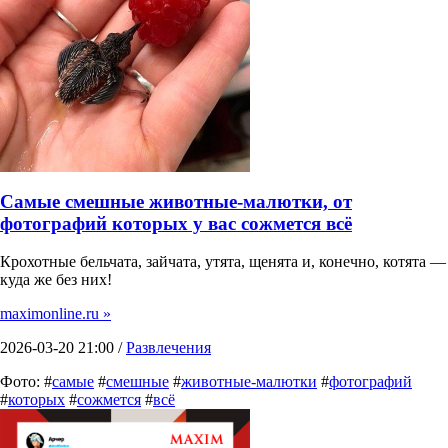
Самые смешные животные-малютки, от
фотографий которых у вас сожмется всё
Крохотные бельчата, зайчата, утята, щенята и, конечно, котята —
куда же без них!
maximonline.ru »
2026-03-20 21:00 /
Развлечения
Фото: #
самые
#
смешные
#
животные-малютки
#
фотографий
#
которых
#
сожмется
#
всё