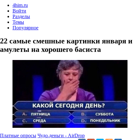
4him.ru
Войти
Разделы
Темы
Популярное
22 самые смешные картинки января и
амулеты на хорошего басиста
Платные опросы
Чудо.деньги - AirDrop