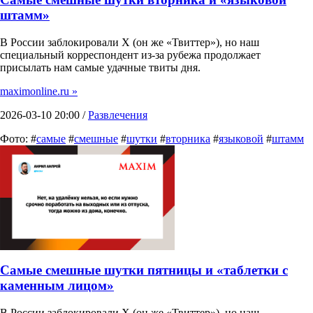
штамм»
В России заблокировали X (он же «Твиттер»), но наш
специальный корреспондент из-за рубежа продолжает
присылать нам самые удачные твиты дня.
maximonline.ru »
2026-03-10 20:00 /
Развлечения
Фото: #
самые
#
смешные
#
шутки
#
вторника
#
языковой
#
штамм
Самые смешные шутки пятницы и «таблетки с
каменным лицом»
В России заблокировали X (он же «Твиттер»), но наш