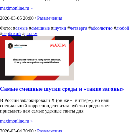
maximonline.ru »
2026-03-05 20:00 /
Развлечения
Фото: #
самые
#
смешные
#
шутки
#
четверга
#
абсолютно
#
любой
#
сербский
#
фильм
Самые смешные шутки среды и «такие загоны»
В России заблокировали X (он же «Твиттер»), но наш
специальный корреспондент из-за рубежа продолжает
присылать нам самые удачные твиты дня.
maximonline.ru »
2026-03-04 20:00 /
Развлечения