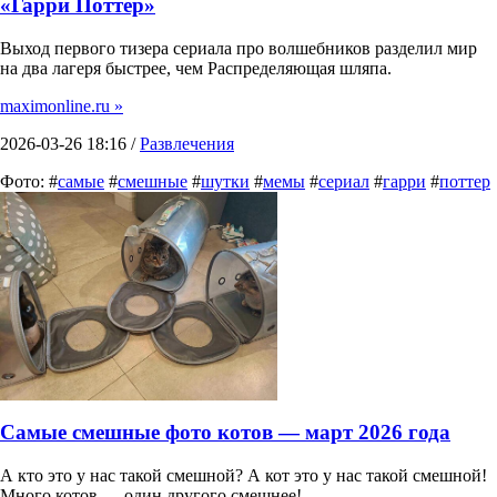
«Гарри Поттер»
Выход первого тизера сериала про волшебников разделил мир
на два лагеря быстрее, чем Распределяющая шляпа.
maximonline.ru »
2026-03-26 18:16 /
Развлечения
Фото: #
самые
#
смешные
#
шутки
#
мемы
#
сериал
#
гарри
#
поттер
Самые смешные фото котов — март 2026 года
А кто это у нас такой смешной? А кот это у нас такой смешной!
Много котов — один другого смешнее!