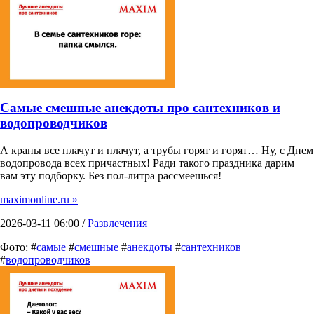
Самые смешные анекдоты про сантехников и
водопроводчиков
А краны все плачут и плачут, а трубы горят и горят… Ну, с Днем
водопровода всех причастных! Ради такого праздника дарим
вам эту подборку. Без пол-литра рассмеешься!
maximonline.ru »
2026-03-11 06:00 /
Развлечения
Фото: #
самые
#
смешные
#
анекдоты
#
сантехников
#
водопроводчиков