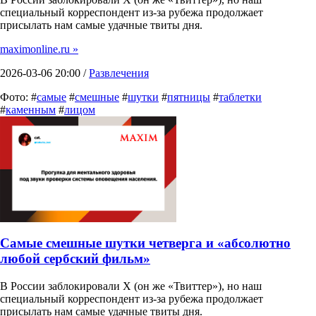
специальный корреспондент из-за рубежа продолжает
присылать нам самые удачные твиты дня.
maximonline.ru »
2026-03-06 20:00 /
Развлечения
Фото: #
самые
#
смешные
#
шутки
#
пятницы
#
таблетки
#
каменным
#
лицом
Самые смешные шутки четверга и «абсолютно
любой сербский фильм»
В России заблокировали X (он же «Твиттер»), но наш
специальный корреспондент из-за рубежа продолжает
присылать нам самые удачные твиты дня.