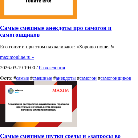
Самые смешные анекдоты про самогон и
самогонщиков
Его гонят и при этом нахваливают: «Хорошо пошел!»
maximonline.ru »
2026-03-19 19:00 /
Развлечения
Фото: #
самые
#
смешные
#
анекдоты
#
самогон
#
самогонщиков
Самые смешные шутки среды и «запросы во