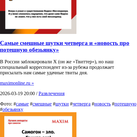
Самые смешные шутки четверга и «новость про
потешную обезьянку»
В России заблокировали X (он же «Твиттер»), но наш
специальный корреспондент из-за рубежа продолжает
присылать нам самые удачные твиты дня.
maximonline.ru »
2026-03-19 20:00 /
Развлечения
Фото: #
самые
#
смешные
#
шутки
#
четверга
#
новость
#
потешную
#
обезьянку