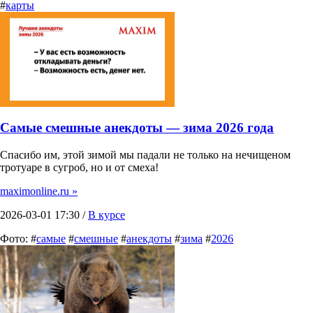
#
карты
Самые смешные анекдоты — зима 2026 года
Спасибо им, этой зимой мы падали не только на нечищеном
тротуаре в сугроб, но и от смеха!
maximonline.ru »
2026-03-01 17:30 /
В курсе
Фото: #
самые
#
смешные
#
анекдоты
#
зима
#
2026