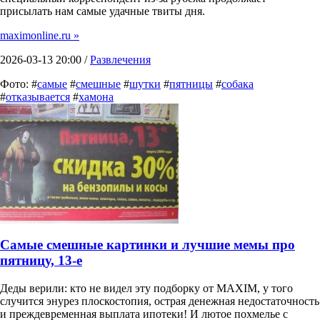
присылать нам самые удачные твиты дня.
maximonline.ru »
2026-03-13 20:00 /
Развлечения
Фото: #
самые
#
смешные
#
шутки
#
пятницы
#
собака
#
отказывается
#
хамона
Самые смешные картинки и лучшие мемы про
пятницу, 13-е
Деды верили: кто не видел эту подборку от MAXIM, у того
случится энурез плоскостопия, острая денежная недостаточность
и преждевременная выплата ипотеки! И лютое похмелье с