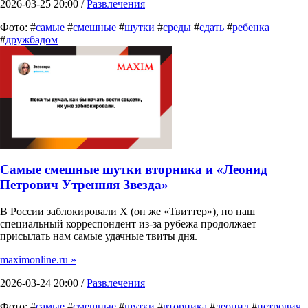
2026-03-25 20:00 /
Развлечения
Фото: #
самые
#
смешные
#
шутки
#
среды
#
сдать
#
ребенка
#
дружбадом
Самые смешные шутки вторника и «Леонид
Петрович Утренняя Звезда»
В России заблокировали X (он же «Твиттер»), но наш
специальный корреспондент из-за рубежа продолжает
присылать нам самые удачные твиты дня.
maximonline.ru »
2026-03-24 20:00 /
Развлечения
Фото: #
самые
#
смешные
#
шутки
#
вторника
#
леонид
#
петрович