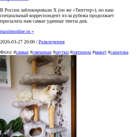
В России заблокировали X (он же «Твиттер»), но наш
специальный корреспондент из-за рубежа продолжает
присылать нам самые удачные твиты дня.
maximonline.ru »
2026-03-27 20:00 /
Развлечения
Фото: #
самые
#
смешные
#
шутки
#
пятницы
#
макет
#
саратова