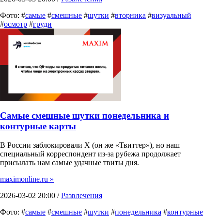
Фото: #
самые
#
смешные
#
шутки
#
вторника
#
визуальный
#
осмотр
#
груди
Самые смешные шутки понедельника и
контурные карты
В России заблокировали X (он же «Твиттер»), но наш
специальный корреспондент из-за рубежа продолжает
присылать нам самые удачные твиты дня.
maximonline.ru »
2026-03-02 20:00 /
Развлечения
Фото: #
самые
#
смешные
#
шутки
#
понедельника
#
контурные