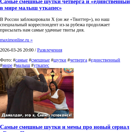
Самые смешные шутки четверга и «единственный
в мире малыш уткапес»
В России заблокировали X (он же «Твиттер»), но наш
специальный корреспондент из-за рубежа продолжает
присылать нам самые удачные твиты дня.
maximonline.ru »
2026-03-26 20:00 /
Развлечения
Фото: #
самые
#
смешные
#
шутки
#
четверга
#
единственный
#
мире
#
малыш
#
уткапес
Самые смешные шутки и мемы про новый сериал