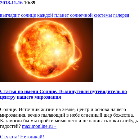
2018-11-16
10:39
выглядит
солнце
каждой
планет
солнечной
системы
галерея
Статья по имени Солнце. 16-минутный путеводитель по
центру нашего мироздания
Солнце. Источник жизни на Земле, центр и основа нашего
мироздания, вечно пылающий в небе огненный шар божества.
Как могли бы мы пройти мимо него и не написать каких-нибудь
гадостей?
maximonline.ru »
Скукота! Не кликай!