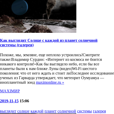
Как выглядит Солнце с каждой из планет солнечной
системы (галерея)
Похоже, мы, земляне, еще неплохо устроились!Смотрите
также:Владимир Сурдин: «Интернет из космоса не боится
никакого контроля!»Как бы выглядело небо, если бы все
планеты были к нам ближе Луны (видео)Wi-Fi шестого
поколения: что от него ждать и стоит лиПоследнее исследование
ученых из Гарварда утверждает, что метеорит Оумуамуа —
инопланетный зонд
maximonline.ru »
MAXIMИР
2019-11-15
15:06
выглядит
солнце
каждой
планет
солнечной
системы
галерея