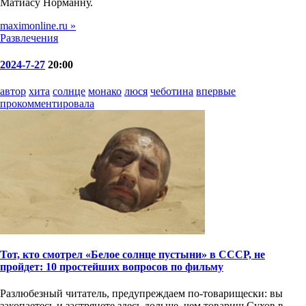
Матиасу Норманну.
maximonline.ru »
Развлечения
2024-7-27
20:00
автор
хита
солнце
монако
люся
чеботина
впервые
прокомментировала
Тот, кто смотрел «Белое солнце пустыни» в СССР, не
пройдет: 10 простейших вопросов по фильму
Разлюбезный читатель, предупреждаем по-товарищески: вы
закопаетесь и застрянете здесь дольше, чем товарищ Сухов в