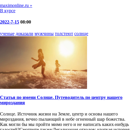
maximonline.ru »
В курсе
2022-7-15
08:00
ученые
доказали
мужчины
толстеют
солнце
Статья по имени Солнце. Путеводитель по центру нашего
мироздания
Солнце. Источник жизни на Земле, центр и основа нашего
мироздания, вечно пылающий в небе огненный шар божества.
Как могли бы мы пройти мимо него и не написать каких-нибудь
гадостей?Смотрите также:Легализация отходов: краткая история