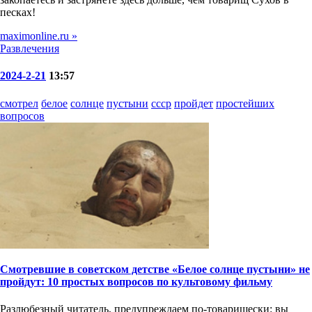
песках!
maximonline.ru »
Развлечения
2024-2-21
13:57
смотрел
белое
солнце
пустыни
ссср
пройдет
простейших
вопросов
Смотревшие в советском детстве «Белое солнце пустыни» не
пройдут: 10 простых вопросов по культовому фильму
Разлюбезный читатель, предупреждаем по-товарищески: вы