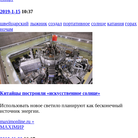
2019-1-15
10:37
швейцарский
лыжник
создал
портативное
солнце
катания
горах
ночам
Китайцы построили «искусственное солнце»
Использовать новое светило планируют как бесконечный
источник энергии.
maximonline.ru »
MAXIMИР