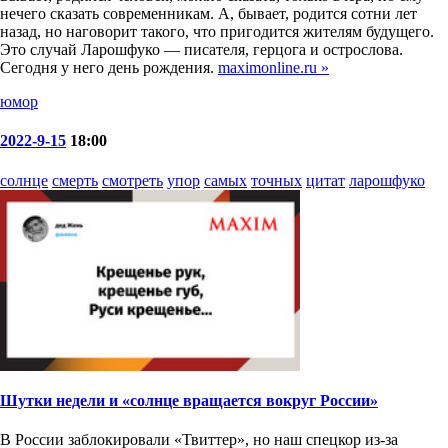
нечего сказать современникам. А, бывает, родится сотни лет
назад, но наговорит такого, что пригодится жителям будущего.
Это случай Ларошфуко — писателя, герцога и острослова.
Сегодня у него день рождения.
maximonline.ru »
юмор
2022-9-15
18:00
солнце
смерть
смотреть
упор
самых
точных
цитат
ларошфуко
Шутки недели и «солнце вращается вокруг России»
В России заблокировали «Твиттер», но наш спецкор из-за