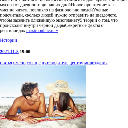
мусора от древности до наших днейНовое про чтение: как
умение читать повлияло на физиологию людейУченые
подсчитали, сколько людей нужно отправить на звездолете,
чтобы заселить ближайшую экзопланету5 теорий о том, что
происходит внутри черной дырыСекретные факты о
рептилоидах
maximonline.ru »
Истории
2021-11-8
19:00
статья
имени
солнце
путеводитель
центру
мироздания