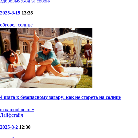
Здоровье/Уход за собой/
2025-8-19
13:35
обгорел
солнце
4 шага к безопасному загару: как не сгореть на солнце
maximonline.ru »
Лайфстайл
2025-8-2
12:30