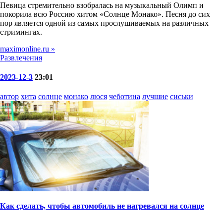
Певица стремительно взобралась на музыкальный Олимп и
покорила всю Россию хитом «Солнце Монако». Песня до сих
пор является одной из самых прослушиваемых на различных
стримингах.
maximonline.ru »
Развлечения
2023-12-3
23:01
автор
хита
солнце
монако
люся
чеботина
лучшие
сиськи
Как сделать, чтобы автомобиль не нагревался на солнце