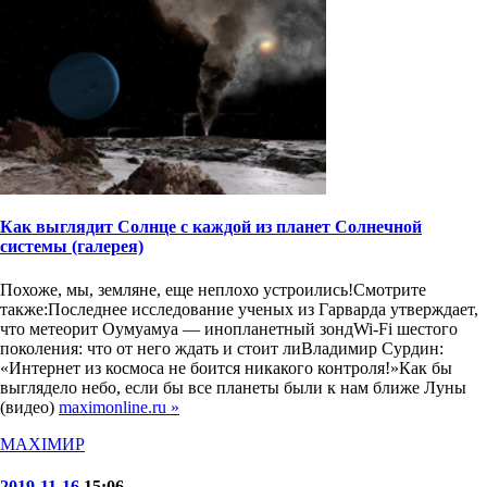
Как выглядит Солнце с каждой из планет Солнечной
системы (галерея)
Похоже, мы, земляне, еще неплохо устроились!Смотрите
также:Последнее исследование ученых из Гарварда утверждает,
что метеорит Оумуамуа — инопланетный зондWi-Fi шестого
поколения: что от него ждать и стоит лиВладимир Сурдин:
«Интернет из космоса не боится никакого контроля!»Как бы
выглядело небо, если бы все планеты были к нам ближе Луны
(видео)
maximonline.ru »
MAXIMИР
2019-11-16
15:06