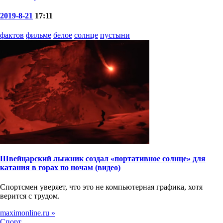
2019-8-21
17:11
фактов
фильме
белое
солнце
пустыни
Швейцарский лыжник создал «портативное солнце» для
катания в горах по ночам (видео)
Спортсмен уверяет, что это не компьютерная графика, хотя
верится с трудом.
maximonline.ru »
Спорт