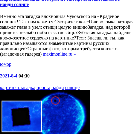
найди солнце
Именно эта загадка вдохновила Чуковского на «Краденое
солнце»! Так нам кажется.Смотрите также:Головоломка, которая
завяжет глаза в узел: отыщи целую вишнюЗагадка, над которой
придется неслабо побиться: где яйцо?Зубастая загадка: найдешь
кро-о-охотное сердечко на картинке?Тест: Знаешь ли ты, как
правильно называются знаменитые картины русских
живописцев?Странные фото, которым требуется контекст
(загадочная галерея)
maximonline.ru »
юмор
2021-8-4
04:30
картинка-загадка
проста
найди
солнце