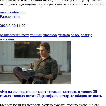
по случаю годовщины премьеры культового советского истерна!
maximonline.ru »
Развлечения
2023-3-30
14:00
разлюбезный
тест
тонких
знатоков
фильма
белое
солнце
пустыни
«Ни на солнце, ни на смерть нельзя смотреть в упор»: 39
самых точных цитат Ларошфуко, которые обидно не знать
Бывает, родился человек, можно сказать, только вчера, но ему