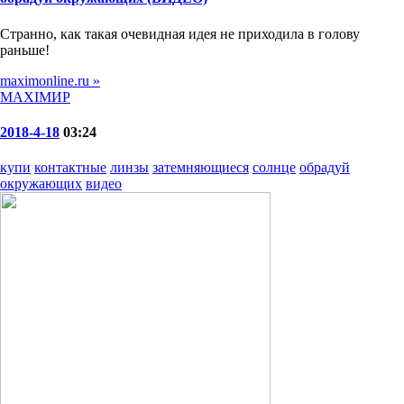
Странно, как такая очевидная идея не приходила в голову
раньше!
maximonline.ru »
MAXIMИР
2018-4-18
03:24
купи
контактные
линзы
затемняющиеся
солнце
обрадуй
окружающих
видео