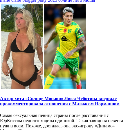
marie
claire
blogger
party
2025
солнце
лето
нюша
Автор хита «Солнце Монако» Люся Чеботина впервые
прокомментировала отношения с Матиасом Норманном
Самая сексуальная певица страны после расставания с
ЮрКиссом недолго ходила одинокой. Такая завидная невеста
нужна всем. Похоже, досталась она экс-игроку «Динамо»