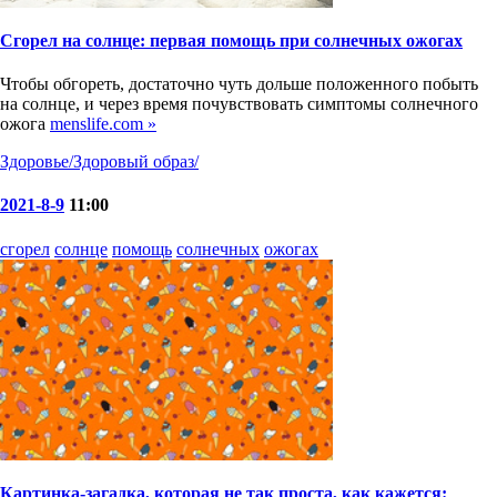
Сгорел на солнце: первая помощь при солнечных ожогах
Чтобы обгореть, достаточно чуть дольше положенного побыть
на солнце, и через время почувствовать симптомы солнечного
ожога
menslife.com »
Здоровье/Здоровый образ/
2021-8-9
11:00
сгорел
солнце
помощь
солнечных
ожогах
Картинка-загадка, которая не так проста, как кажется: