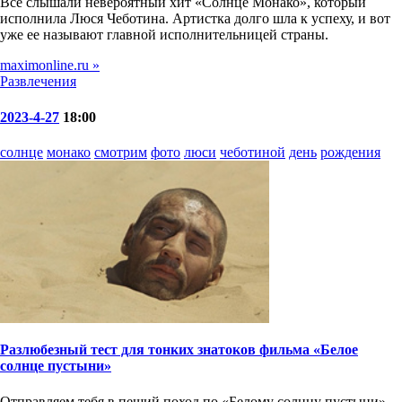
Все слышали невероятный хит «Солнце Монако», который
исполнила Люся Чеботина. Артистка долго шла к успеху, и вот
уже ее называют главной исполнительницей страны.
maximonline.ru »
Развлечения
2023-4-27
18:00
солнце
монако
смотрим
фото
люси
чеботиной
день
рождения
Разлюбезный тест для тонких знатоков фильма «Белое
солнце пустыни»
Отправляем тебя в пеший поход по «Белому солнцу пустыни»