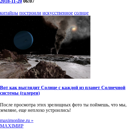
2018-11-20
06:07
китайцы
построили
искусственное
солнце
Вот как выглядит Солнце с каждой из планет Солнечной
системы (галерея)
После просмотра этих зрелищных фото ты поймешь, что мы,
земляне, еще неплохо устроились!
maximonline.ru »
MAXIMИР